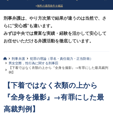
※
無料の適用条件を確認
債務整理
債務整理
刑事弁護は、やり方次第で結果が違うのは当然で、さ
法律相談など（その他）
法律相談など（その他）
らに”安心感”も違います。
お客様へ
お客様へ
みずほ中央では豊富な実績・経験を活かして安心して
みずほ中央の特長・実質編
みずほ中央の特長・実質編
お任せいただける弁護活動を徹底しています。
みずほ中央の特長・形式編
みずほ中央の特長・形式編
刑事弁護
犯罪の理論（罪名・責任能力・正当防衛）
弁護士紹介
弁護士紹介
男女交際，性行為に関する刑事罰
【下着ではなく衣類の上から『全身を撮影』→有罪にした最高裁判
三平 聡史
三平 聡史
例】
【下着ではなく衣類の上から
酒井 博之
酒井 博之
坂本 陽一
坂本 陽一
『全身を撮影』→有罪にした最
桶川 聡
桶川 聡
高裁判例】