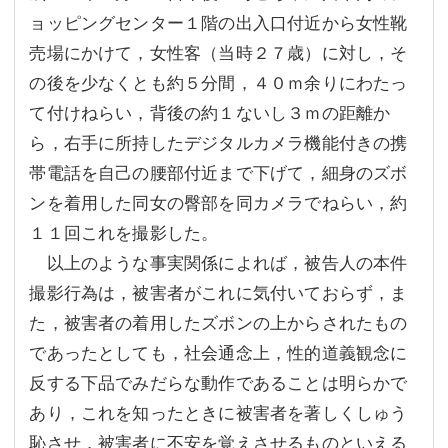
ョッピングセンター１階の出入口付近から女性靴
売場にかけて，女性客（当時２７歳）に対し，そ
の後を少なくとも約５分間，４０ｍ余りにわたっ
て付けねらい，背後の約１ないし３ｍの距離か
ら，右手に所持したデジタルカメラ機能付きの携
帯電話を自己の腰部付近まで下げて，細身のズボ
ンを着用した同女の臀部を同カメラでねらい，約
１１回これを撮影した。
以上のような事実関係によれば，被告人の本件
撮影行為は，被害者がこれに気付いておらず，ま
た，被害者の着用したズボンの上からされたもの
であったとしても，社会通念上，性的道義観念に
反する下品でみだらな動作であることは明らかで
あり，これを知ったときに被害者を著しくしゅう
恥させ，被害者に不安を覚えさせるものといえる