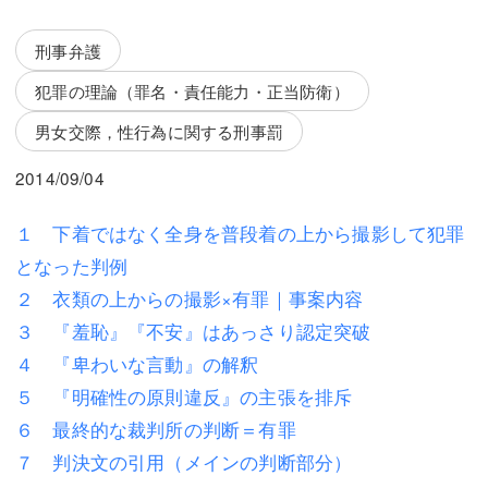
三平 隆史
三平 隆史
刑事弁護
吉元 優仁
吉元 優仁
犯罪の理論（罪名・責任能力・正当防衛）
弁護士費用
小川 祐
男女交際，性行為に関する刑事罰
弁護士費用
不動産
2014/09/04
不動産
相続・遺言
１ 下着ではなく全身を普段着の上から撮影して犯罪
相続・遺言
離婚（夫婦間トラブル）
となった判例
離婚（夫婦間トラブル）
企業法務
２ 衣類の上からの撮影×有罪｜事案内容
３ 『羞恥』『不安』はあっさり認定突破
企業法務
労働問題（解雇，残業等）
４ 『卑わいな言動』の解釈
労働問題（解雇，残業等）
刑事弁護
５ 『明確性の原則違反』の主張を排斥
６ 最終的な裁判所の判断＝有罪
刑事弁護
交通事故
７ 判決文の引用（メインの判断部分）
交通事故
不動産登記