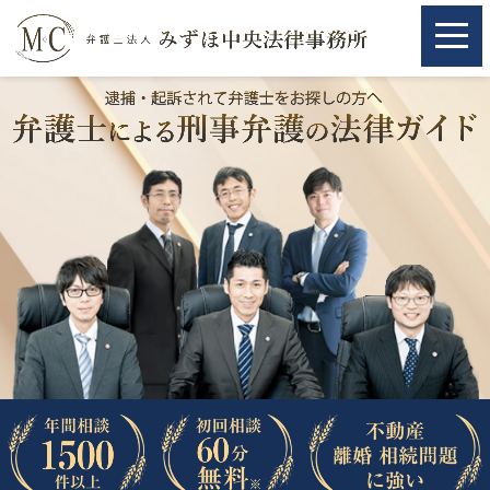
ホーム
ホーム
取扱分野
取扱分野
不動産
不動産
相続・遺言
相続・遺言
離婚（夫婦間トラブル）
離婚（夫婦間トラブル）
企業法務
企業法務
労働問題（解雇，残業等）
労働問題（解雇，残業等）
刑事弁護
刑事弁護
交通事故
交通事故