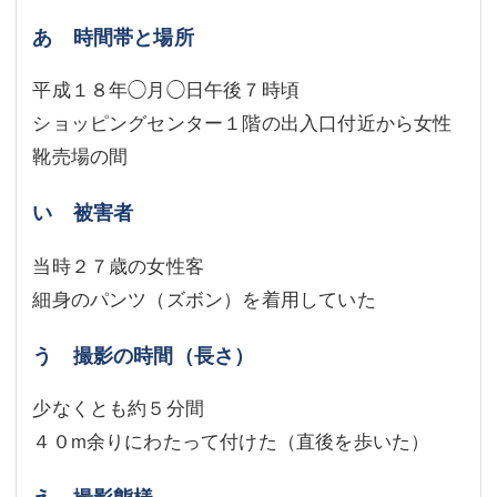
あ 時間帯と場所
平成１８年◯月◯日午後７時頃
ショッピングセンター１階の出入口付近から女性
靴売場の間
い 被害者
当時２７歳の女性客
細身のパンツ（ズボン）を着用していた
う 撮影の時間（長さ）
少なくとも約５分間
４０m余りにわたって付けた（直後を歩いた）
え 撮影態様