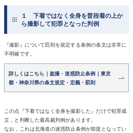
不動産登記
商業登記
１ 下着ではなく全身を普段着の上か
商業登記
調査・書面作成
ら撮影して犯罪となった判例
調査・書面作成
債務整理
『撮影』について罰則を規定する条例の条文は非常に
マスコミ取材・実績
債務整理
不明確です。
マスコミ取材・実績
アクセス
アクセス
東京事務所 (新宿・四谷)
詳しくはこちら｜盗撮・迷惑防止条例｜東京
都・神奈川県の条文規定・定義・罰則
東京事務所 (新宿・四谷)
埼玉事務所 (さいたま市)
埼玉事務所 (さいたま市)
川口事務所（埼玉県川口市）
この点『下着ではなく全身を撮影した』だけで犯罪成
お問い合せフォーム
川口事務所（埼玉県川口市）
立，と判断した最高裁判例があります。
なお，これは北海道の迷惑防止条例が前提となってい