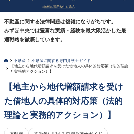
※
無料の適用条件を確認
債務整理
債務整理
不動産に関する法律問題は複雑になりがちです。
法律相談など（その他）
法律相談など（その他）
みずほ中央では豊富な実績・経験を最大限活かした最
お客様へ
お客様へ
適戦略を徹底しています。
みずほ中央の特長・実質編
みずほ中央の特長・実質編
みずほ中央の特長・形式編
みずほ中央の特長・形式編
不動産
不動産に関する専門弁護士ガイド
【地主から地代増額請求を受けた借地人の具体的対応策（法的理論
と実務的アクション）】
弁護士紹介
弁護士紹介
【地主から地代増額請求を受け
三平 聡史
三平 聡史
た借地人の具体的対応策（法的
酒井 博之
酒井 博之
坂本 陽一
坂本 陽一
理論と実務的アクション）】
桶川 聡
桶川 聡
不動産
不動産に関する専門弁護士ガイド