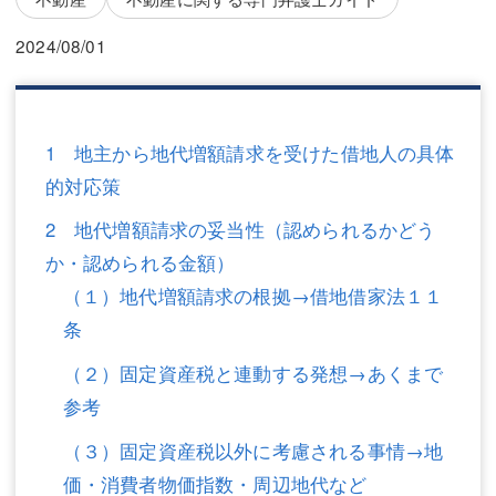
三平 隆史
三平 隆史
2024/08/01
吉元 優仁
吉元 優仁
弁護士費用
小川 祐
弁護士費用
不動産
1 地主から地代増額請求を受けた借地人の具体
的対応策
不動産
相続・遺言
2 地代増額請求の妥当性（認められるかどう
相続・遺言
離婚（夫婦間トラブル）
か・認められる金額）
離婚（夫婦間トラブル）
企業法務
（１）地代増額請求の根拠→借地借家法１１
条
企業法務
労働問題（解雇，残業等）
（２）固定資産税と連動する発想→あくまで
労働問題（解雇，残業等）
刑事弁護
参考
刑事弁護
交通事故
（３）固定資産税以外に考慮される事情→地
価・消費者物価指数・周辺地代など
交通事故
不動産登記