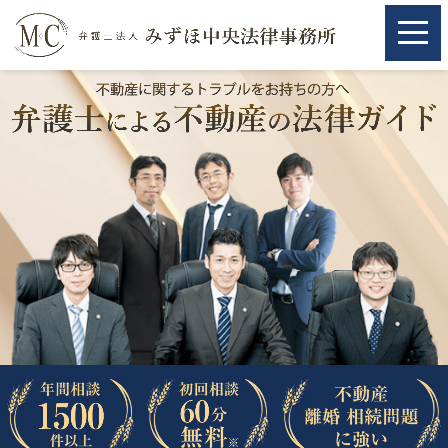
ホーム
ホーム
取扱分野
取扱分野
不動産
不動産
相続・遺言
相続・遺言
離婚（夫婦間トラブル）
離婚（夫婦間トラブル）
企業法務
企業法務
労働問題（解雇，残業等）
労働問題（解雇，残業等）
刑事弁護
刑事弁護
交通事故
交通事故