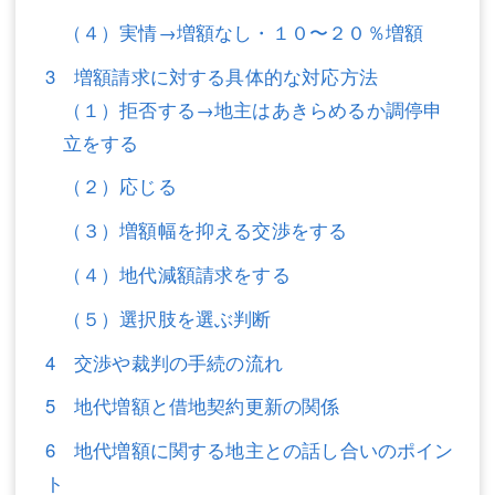
（４）実情→増額なし・１０〜２０％増額
不動産登記
商業登記
3 増額請求に対する具体的な対応方法
商業登記
調査・書面作成
（１）拒否する→地主はあきらめるか調停申
調査・書面作成
債務整理
立をする
マスコミ取材・実績
債務整理
（２）応じる
マスコミ取材・実績
アクセス
（３）増額幅を抑える交渉をする
アクセス
東京事務所 (新宿・四谷)
（４）地代減額請求をする
（５）選択肢を選ぶ判断
東京事務所 (新宿・四谷)
埼玉事務所 (さいたま市)
4 交渉や裁判の手続の流れ
埼玉事務所 (さいたま市)
川口事務所（埼玉県川口市）
5 地代増額と借地契約更新の関係
お問い合せフォーム
川口事務所（埼玉県川口市）
6 地代増額に関する地主との話し合いのポイン
ト