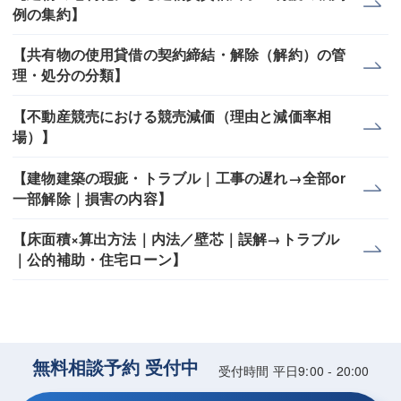
例の集約】
【共有物の使用貸借の契約締結・解除（解約）の管
理・処分の分類】
【不動産競売における競売減価（理由と減価率相
場）】
【建物建築の瑕疵・トラブル｜工事の遅れ→全部or
一部解除｜損害の内容】
【床面積×算出方法｜内法／壁芯｜誤解→トラブル
｜公的補助・住宅ローン】
無料相談予約 受付中
受付時間 平日9:00 - 20:00