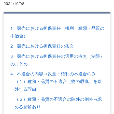
三平 隆史
三平 隆史
2021/10/08
吉元 優仁
吉元 優仁
弁護士費用
小川 祐
1 競売における担保責任（権利・種類・品質の
弁護士費用
不動産
不適合）
2 競売における担保責任の条文
不動産
相続・遺言
3 競売における担保責任の適用の有無（制限）
相続・遺言
離婚（夫婦間トラブル）
のまとめ
離婚（夫婦間トラブル）
企業法務
4 不適合の内容→数量・権利の不適合のみ
企業法務
労働問題（解雇，残業等）
（１）種類・品質の不適合（物の瑕疵）を除
外する理由
労働問題（解雇，残業等）
刑事弁護
（２）種類・品質の不適合の除外の例外→認
刑事弁護
交通事故
める見解あり
交通事故
不動産登記