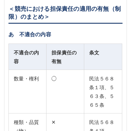
＜競売における担保責任の適用の有無（制
限）のまとめ＞
あ 不適合の内容
不適合の内
担保責任の
条文
容
有無
数量・権利
◯
民法５６８
条１項、５
６３条、５
６５条
種類・品質
✕
民法５６８
（物）
条４項