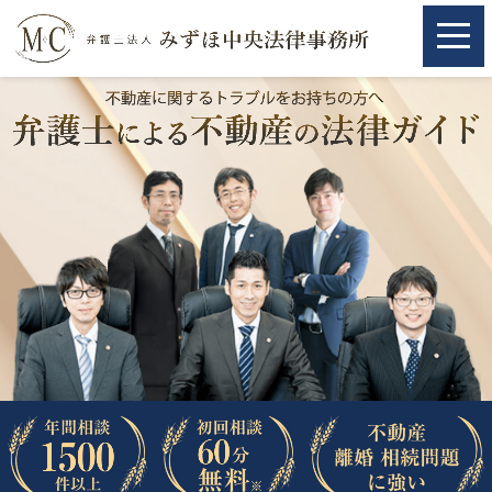
ホーム
ホーム
取扱分野
取扱分野
不動産
不動産
相続・遺言
相続・遺言
離婚（夫婦間トラブル）
離婚（夫婦間トラブル）
企業法務
企業法務
労働問題（解雇，残業等）
労働問題（解雇，残業等）
刑事弁護
刑事弁護
交通事故
交通事故