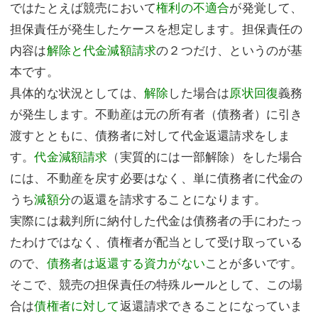
ではたとえば競売において
権利の不適合
が発覚して、
担保責任が発生したケースを想定します。担保責任の
内容は
解除と代金減額請求
の２つだけ、というのが基
本です。
具体的な状況としては、
解除
した場合は
原状回復
義務
が発生します。不動産は元の所有者（債務者）に引き
渡すとともに、債務者に対して代金返還請求をしま
す。
代金減額請求
（実質的には一部解除）をした場合
には、不動産を戻す必要はなく、単に債務者に代金の
うち
減額分
の返還を請求することになります。
実際には裁判所に納付した代金は債務者の手にわたっ
たわけではなく、債権者が配当として受け取っている
ので、
債務者は返還する資力がない
ことが多いです。
そこで、競売の担保責任の特殊ルールとして、この場
合は
債権者に対して
返還請求できることになっていま