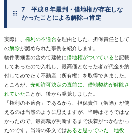
7 平成８年最判・借地権が存在しな
かったことによる解除→肯定
実際に、
権利の不適合
を理由とした、担保責任として
の
解除
が認められた事例を紹介します。
物件明細書の含めて建物に
借地権がついている
と記載
してあったので入札し、最高価となった者が代金を納
付してめでたく不動産（所有権）を取得できました。
ところが、
売却許可決定の直前に、借地契約が解除さ
れていた
ことが、後から発覚しました。
「権利の不適合」であるから、担保責任（解除）が使
えるのは当然のように思えますが、当時はそうではな
かったので、最高裁が判断するまで決着がつかなかっ
たのです。当時の条文では
あると思っていた「地役