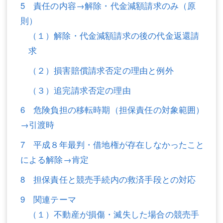
5 責任の内容→解除・代金減額請求のみ（原
不動産登記
商業登記
則）
（１）解除・代金減額請求の後の代金返還請
商業登記
調査・書面作成
求
調査・書面作成
債務整理
（２）損害賠償請求否定の理由と例外
マスコミ取材・実績
債務整理
（３）追完請求否定の理由
マスコミ取材・実績
アクセス
6 危険負担の移転時期（担保責任の対象範囲）
アクセス
東京事務所 (新宿・四谷)
→引渡時
東京事務所 (新宿・四谷)
埼玉事務所 (さいたま市)
7 平成８年最判・借地権が存在しなかったこと
による解除→肯定
埼玉事務所 (さいたま市)
川口事務所（埼玉県川口市）
8 担保責任と競売手続内の救済手段との対応
お問い合せフォーム
川口事務所（埼玉県川口市）
9 関連テーマ
（１）不動産が損傷・滅失した場合の競売手