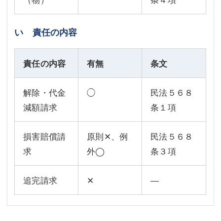
い 責任の内容
責任の内容
有無
条文
解除・代金
◯
民法５６８
減額請求
条１項
損害賠償請
原則✕、例
民法５６８
求
外◯
条３項
追完請求
✕
―