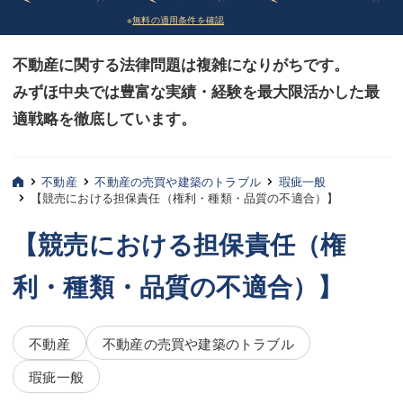
※
無料の適用条件を確認
債務整理
債務整理
不動産に関する法律問題は複雑になりがちです。
法律相談など（その他）
法律相談など（その他）
みずほ中央では豊富な実績・経験を最大限活かした最
お客様へ
お客様へ
適戦略を徹底しています。
みずほ中央の特長・実質編
みずほ中央の特長・実質編
みずほ中央の特長・形式編
みずほ中央の特長・形式編
不動産
不動産の売買や建築のトラブル
瑕疵一般
【競売における担保責任（権利・種類・品質の不適合）】
弁護士紹介
弁護士紹介
【競売における担保責任（権
三平 聡史
三平 聡史
利・種類・品質の不適合）】
酒井 博之
酒井 博之
坂本 陽一
坂本 陽一
不動産
不動産の売買や建築のトラブル
桶川 聡
桶川 聡
瑕疵一般