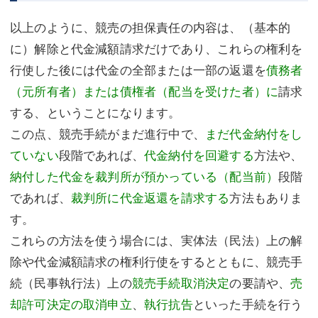
以上のように、競売の担保責任の内容は、（基本的
に）解除と代金減額請求だけであり、これらの権利を
行使した後には代金の全部または一部の返還を
債務者
（元所有者）または債権者（配当を受けた者）に
請求
する、ということになります。
この点、競売手続がまだ進行中で、
まだ代金納付をし
ていない
段階であれば、
代金納付を回避する
方法や、
納付した代金を裁判所が預かっている（配当前）
段階
であれば、
裁判所に代金返還を請求する
方法もありま
す。
これらの方法を使う場合には、実体法（民法）上の解
除や代金減額請求の権利行使をするとともに、競売手
続（民事執行法）上の
競売手続取消決定
の要請や、
売
却許可決定の取消申立
、
執行抗告
といった手続を行う