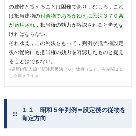
の建物と捉えることは困難であり，むしろ，これ
は抵当建物の
付合物であるがゆえに民法３７０条
が適用され
，抵当権の効力が容認されると考えな
ければならない。
それゆえ，この判決をもって，判例が抵当権設定
後の従物にも抵当権の効力を容認したものと捉え
ることはできない。
※道垣内弘人編『新注釈民法（６）物権（３）』有斐閣２０
１９年ｐ７１４
１１ 昭和５年判例＝設定後の従物を
肯定方向