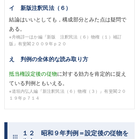
イ 新版注釈民法（６）
結論はいいとしても，構成部分とみた点は疑問で
ある。
※舟橋諄一ほか編『新版 注釈民法（６）物権（１）補訂
版』有斐閣２００９年ｐ２０
え 判例の全体的な読み取り方
抵当権設定後の従物
に対する効力を肯定的に捉え
ている判例ともいえる。
※道垣内弘人編『新注釈民法（６）物権（３）』有斐閣２０
１９年ｐ７１４
１２ 昭和９年判例＝設定後の従物を