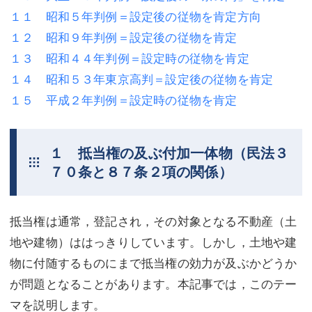
１１ 昭和５年判例＝設定後の従物を肯定方向
不動産登記
商業登記
１２ 昭和９年判例＝設定後の従物を肯定
商業登記
調査・書面作成
１３ 昭和４４年判例＝設定時の従物を肯定
１４ 昭和５３年東京高判＝設定後の従物を肯定
調査・書面作成
債務整理
１５ 平成２年判例＝設定時の従物を肯定
マスコミ取材・実績
債務整理
マスコミ取材・実績
アクセス
１ 抵当権の及ぶ付加一体物（民法３
７０条と８７条２項の関係）
アクセス
東京事務所 (新宿・四谷)
東京事務所 (新宿・四谷)
埼玉事務所 (さいたま市)
抵当権は通常，登記され，その対象となる不動産（土
埼玉事務所 (さいたま市)
川口事務所（埼玉県川口市）
地や建物）ははっきりしています。しかし，土地や建
お問い合せフォーム
川口事務所（埼玉県川口市）
物に付随するものにまで抵当権の効力が及ぶかどうか
が問題となることがあります。本記事では，このテー
マを説明します。