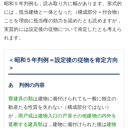
昭和５年判例も，読み取り方に幅があります。形式的
には，抵当建物と一体となった（構成部分＝付合物）
ことを理由に抵当権の効力を認めたとも読めますが，
実質的には設定後の従物について肯定したとも考えら
れます。
＜昭和５年判例＝設定後の従物を肯定方向
＞
あ 判例の内容
畳建具の類
は建物に備付けられても一般に独立の
動産たる性質を失わない（構成部分ではない）
が，
雨戸或は建物入口の戸扉その他建物の内外を
遮断する建具類
は，建物に備付けられた後は
建物