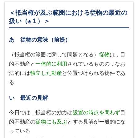
＜抵当権が及ぶ範囲における従物の最近の
扱い
（※１）
＞
あ 従物の意味（前提）
（抵当権の範囲に関して問題となる）
従物
は，目
的不動産と
一体的に利用
されているものの，なお
法的には
独立した動産
と位置づけられる物件であ
る
い 最近の見解
今日では，抵当権の効力は
設置の時点を問わず
目
的不動産の
従物にも及ぶ
とする見解が一般的にな
っている