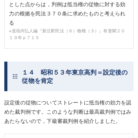
とした点からは，判例は抵当権の従物に対する効
力の根拠を民法３７０条に求めたものと考えられ
る
※道垣内弘人編『新注釈民法（６）物権（３）』有斐閣２０
１９年ｐ７１５
１４ 昭和５３年東京高判＝設定後の
従物を肯定
設定後の従物についてストレートに抵当権の効力を認
めた裁判例です。このような判断は最高裁判例ではみ
あたらないので，下級審裁判例を紹介しました。