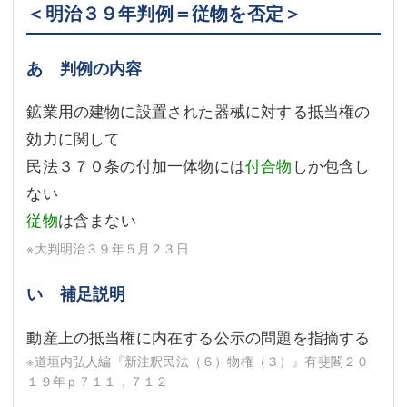
＜明治３９年判例＝従物を否定＞
あ 判例の内容
鉱業用の建物に設置された器械に対する抵当権の
効力に関して
民法３７０条の付加一体物には
付合物
しか包含し
ない
従物
は含まない
※大判明治３９年５月２３日
い 補足説明
動産上の抵当権に内在する公示の問題を指摘する
※道垣内弘人編『新注釈民法（６）物権（３）』有斐閣２０
１９年ｐ７１１，７１２