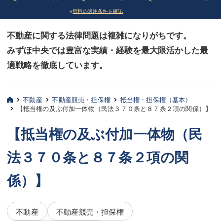
※
無料の適用条件を確認
債務整理
債務整理
不動産に関する法律問題は複雑になりがちです。
法律相談など（その他）
法律相談など（その他）
みずほ中央では豊富な実績・経験を最大限活かした最
お客様へ
お客様へ
適戦略を徹底しています。
みずほ中央の特長・実質編
みずほ中央の特長・実質編
みずほ中央の特長・形式編
みずほ中央の特長・形式編
不動産
不動産競売・担保権
抵当権・担保権（基本）
【抵当権の及ぶ付加一体物（民法３７０条と８７条２項の関係）】
弁護士紹介
弁護士紹介
【抵当権の及ぶ付加一体物（民
三平 聡史
三平 聡史
法３７０条と８７条２項の関
酒井 博之
酒井 博之
係）】
坂本 陽一
坂本 陽一
桶川 聡
桶川 聡
不動産
不動産競売・担保権