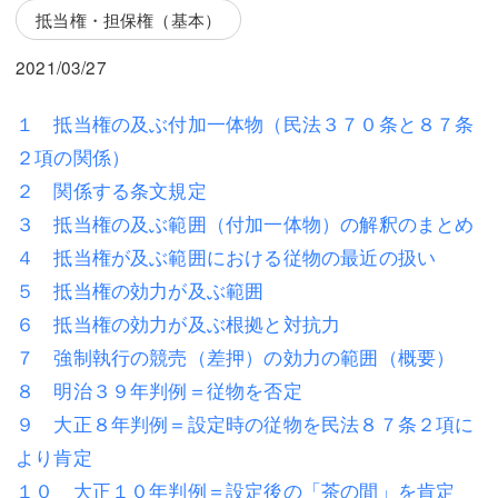
三平 隆史
三平 隆史
抵当権・担保権（基本）
吉元 優仁
吉元 優仁
2021/03/27
弁護士費用
小川 祐
１ 抵当権の及ぶ付加一体物（民法３７０条と８７条
弁護士費用
不動産
２項の関係）
２ 関係する条文規定
不動産
相続・遺言
３ 抵当権の及ぶ範囲（付加一体物）の解釈のまとめ
相続・遺言
離婚（夫婦間トラブル）
４ 抵当権が及ぶ範囲における従物の最近の扱い
５ 抵当権の効力が及ぶ範囲
離婚（夫婦間トラブル）
企業法務
６ 抵当権の効力が及ぶ根拠と対抗力
企業法務
労働問題（解雇，残業等）
７ 強制執行の競売（差押）の効力の範囲（概要）
８ 明治３９年判例＝従物を否定
労働問題（解雇，残業等）
刑事弁護
９ 大正８年判例＝設定時の従物を民法８７条２項に
刑事弁護
交通事故
より肯定
交通事故
不動産登記
１０ 大正１０年判例＝設定後の「茶の間」を肯定