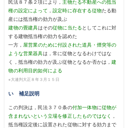
民法８７条２項により，
主物たる不動産への抵当
権の設定によって
，
設定時に存在する従物
たる動
産には抵当権の効力が及ぶ
建物の畳建具
はその
従物に当たる
としてこれに対
する建物抵当権の効力を認めた
一方，
屋営業のために付設された道具・煙突等の
ような営業器具
は，常に従物となるわけではな
く，抵当権の効力が及ぶ従物となるか否かは，
建
物の利用目的如何による
※大連判大正８年３月１５日
い 補足説明
この判決は，民法３７０条の
付加一体物
に
従物が
含まれないという立場を修正したものではなく
，
抵当権設定後に設置された従物に対する効力まで