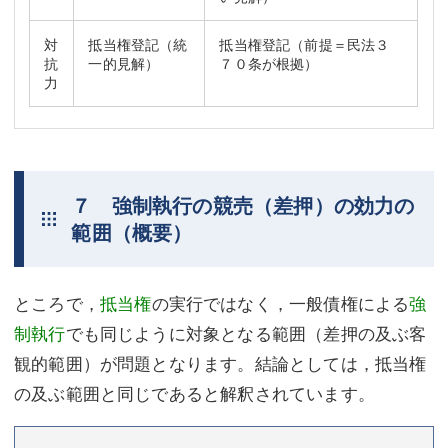
対
抵当権登記（統
抵当権登記（前提＝民法３
抗
一的見解）
７０条が根拠）
力
７ 強制執行の競売（差押）の効力の
範囲（概要）
ところで，
抵当権
の実行ではなく，一般債権による
強
制執行
でも同じように対象となる範囲（差押の及ぶ客
観的範囲）が問題となります。結論としては，抵当権
の及ぶ範囲と同じであると解釈されています。