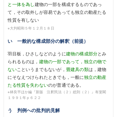
と一体を為し
建物の一部を構成するものであっ
て，その取外しが容易であっても独立の動産たる
性質を有しない
※大判昭和５年１２月１８日
い 一般的な構成部分の解釈（前提）
羽目板，ひさしなどのように
建物の構成部分
とみ
られるものは，
建物の一部であって，独立の物で
ない
こというまでもないが，
畳建具の類
は，建物
にそなえつけられたときでも，一般に
独立の動産
たる性質を失わない
のが普通である。
※林良平ほか編『新版 注釈民法（２）総則（２）』有斐閣
１９９１年ｐ６２２
う 判例への批判的見解