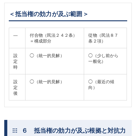
＜抵当権の効力が及ぶ範囲＞
―
付合物（民法２４２条）
従物（民法８７
＝構成部分
条２項）
設
◯（統一的見解）
◯（少し前から
定
一般化）
時
設
◯（統一的見解）
◯（最近の傾
定
向）
後
６ 抵当権の効力が及ぶ根拠と対抗力