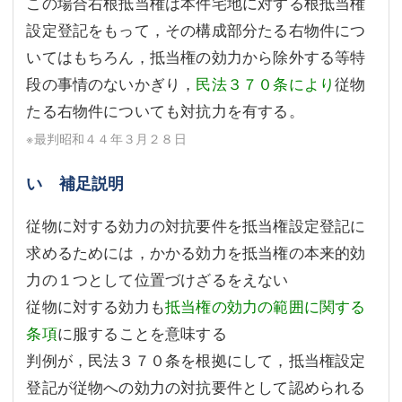
この場合右根抵当権は本件宅地に対する根抵当権
設定登記をもって，その構成部分たる右物件につ
いてはもちろん，抵当権の効力から除外する等特
段の事情のないかぎり，
民法３７０条により
従物
たる右物件についても対抗力を有する。
※最判昭和４４年３月２８日
い 補足説明
従物に対する効力の対抗要件を抵当権設定登記に
求めるためには，かかる効力を抵当権の本来的効
力の１つとして位置づけざるをえない
従物に対する効力も
抵当権の効力の範囲に関する
条項
に服することを意味する
判例が，民法３７０条を根拠にして，抵当権設定
登記が従物への効力の対抗要件として認められる