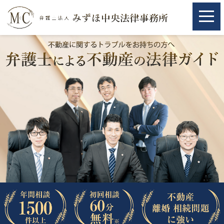
ホーム
ホーム
取扱分野
取扱分野
不動産
不動産
相続・遺言
相続・遺言
離婚（夫婦間トラブル）
離婚（夫婦間トラブル）
企業法務
企業法務
労働問題（解雇，残業等）
労働問題（解雇，残業等）
刑事弁護
刑事弁護
交通事故
交通事故