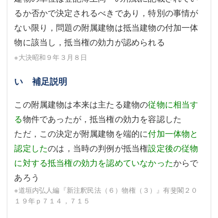
るか否かで決定されるべきであり，特別の事情が
ない限り，問題の附属建物は抵当建物の付加一体
物に該当し，抵当権の効力が認められる
※大決昭和９年３月８日
い 補足説明
この附属建物は本来は主たる建物の
従物に相当す
る
物件であったが，抵当権の効力を容認した
ただ，この決定が附属建物を端的に
付加一体物と
認定した
のは，当時の判例が抵当権
設定後の従物
に対する抵当権の効力を認めていなかった
からで
あろう
※道垣内弘人編『新注釈民法（６）物権（３）』有斐閣２０
１９年ｐ７１４，７１５