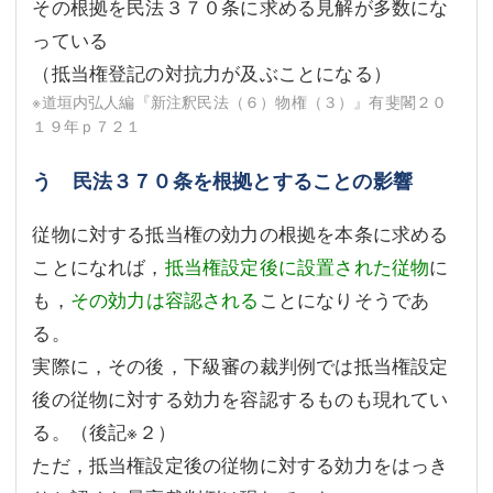
その根拠を民法３７０条に求める見解が多数にな
っている
（抵当権登記の対抗力が及ぶことになる）
※道垣内弘人編『新注釈民法（６）物権（３）』有斐閣２０
１９年ｐ７２１
う 民法３７０条を根拠とすることの影響
従物に対する抵当権の効力の根拠を本条に求める
ことになれば，
抵当権設定後に設置された従物
に
も，
その効力は容認される
ことになりそうであ
る。
実際に，その後，下級審の裁判例では抵当権設定
後の従物に対する効力を容認するものも現れてい
る。（後記
※２
）
ただ，抵当権設定後の従物に対する効力をはっき