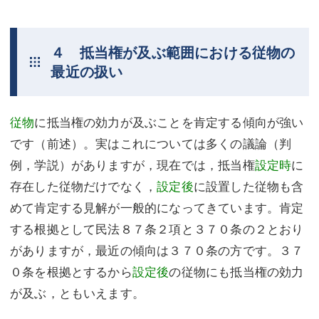
４ 抵当権が及ぶ範囲における従物の
最近の扱い
従物
に抵当権の効力が及ぶことを肯定する傾向が強い
です（前述）。実はこれについては多くの議論（判
例，学説）がありますが，現在では，抵当権
設定時
に
存在した従物だけでなく，
設定後
に設置した従物も含
めて肯定する見解が一般的になってきています。肯定
する根拠として民法８７条２項と３７０条の２とおり
がありますが，最近の傾向は３７０条の方です。３７
０条を根拠とするから
設定後
の従物にも抵当権の効力
が及ぶ，ともいえます。