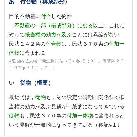
あ 付合物（構成部分）
目的不動産に
付合
した物件
→
不動産の一部（構成部分）になる
以上，これに
対して
抵当権の効力が及ぶ
ことには異論がない
民法２４２条の
付合物
は，民法３７０条の
付加一
体物
に含まれる
※道垣内弘人編『新注釈民法（６）物権（３）』有斐閣２０
１９年ｐ７１１，７１２
い 従物（概要）
最近では，
従物
も，その設定の時期に関係なく抵
当権の効力が及ぶ見解が一般的になってきている
従物
も，民法３７０条の
付加一体物
に含まれると
いう見解が一般的になってきている（後記
※１
）