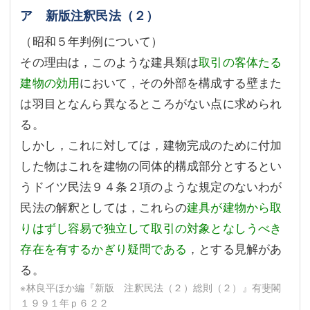
ア 新版注釈民法（２）
（昭和５年判例について）
その理由は，このような建具類は
取引の客体たる
建物の効用
において，その外部を構成する壁また
は羽目となんら異なるところがない点に求められ
る。
しかし，これに対しては，建物完成のために付加
した物はこれを建物の同体的構成部分とするとい
うドイツ民法９４条２項のような規定のないわが
民法の解釈としては，これらの
建具が建物から取
りはずし容易で独立して取引の対象となしうべき
存在を有するかぎり疑問である
，とする見解があ
る。
※林良平ほか編『新版 注釈民法（２）総則（２）』有斐閣
１９９１年ｐ６２２