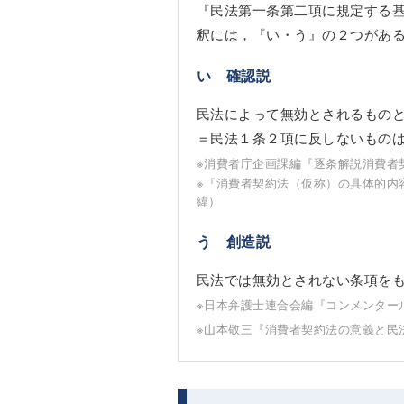
『民法第一条第二項に規定する
釈には，『い・う』の２つがあ
い 確認説
民法によって無効とされるもの
＝民法１条２項に反しないもの
※消費者庁企画課編『逐条解説消費者
※『消費者契約法（仮称）の具体的内
緯）
う 創造説
民法では無効とされない条項を
※日本弁護士連合会編『コンメンター
※山本敬三『消費者契約法の意義と民