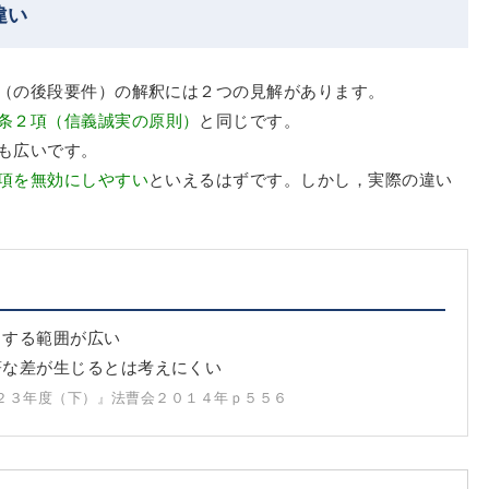
違い
（の後段要件）の解釈には２つの見解があります。
条２項（信義誠実の原則）
と同じです。
も広いです。
項を無効にしやすい
といえるはずです。しかし，実際の違い
とする範囲が広い
著な差が生じるとは考えにくい
２３年度（下）』法曹会２０１４年ｐ５５６