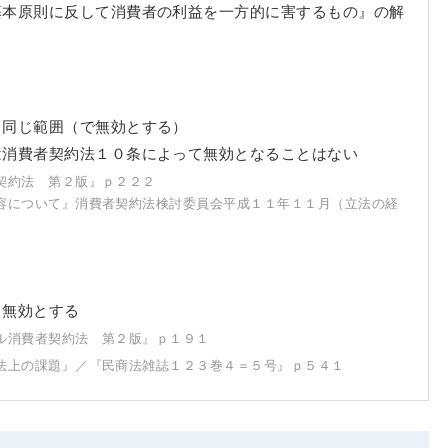
基本原則に反して消費者の利益を一方的に害するもの』の解
る
と同じ範囲（で無効とする）
は消費者契約法１０条によって無効となることはない
契約法 第２版』ｐ２２２
容について』消費者契約法検討委員会平成１１年１１月（立法の経
も無効とする
ル消費者契約法 第２版』ｐ１９１
法上の課題』／『民商法雑誌１２３巻４＝５号』ｐ５４１