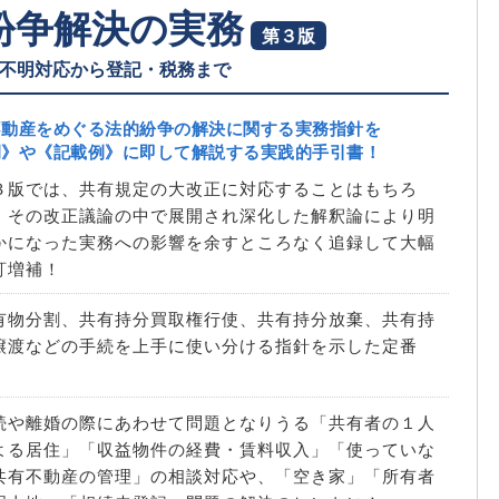
紛争解決の実務
第３版
不明対応から登記・税務まで
不動産をめぐる法的紛争の解決に関する実務指針を
例》や《記載例》に即して解説する実践的手引書！
３版では、共有規定の大改正に対応することはもちろ
、その改正議論の中で展開され深化した解釈論により明
かになった実務への影響を余すところなく追録して大幅
訂増補！
有物分割、共有持分買取権行使、共有持分放棄、共有持
譲渡などの手続を上手に使い分ける指針を示した定番
！
続や離婚の際にあわせて問題となりうる「共有者の１人
よる居住」「収益物件の経費・賃料収入」「使っていな
共有不動産の管理」の相談対応や、「空き家」「所有者