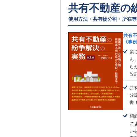
共有不動産の
使用方法・共有物分割・所在等
共有
《事
第
ん
ら
改
共
分
書
相
に
い