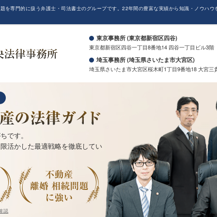
題を専門的に扱う弁護士・司法書士のグループです。22年間の豊富な実績から知識・ノウハウ
。
東京事務所 (東京都新宿区四谷)
東京都新宿区四谷一丁目8番地14 四谷一丁目ビル3階
埼玉事務所 (埼玉県さいたま市大宮区)
埼玉県さいたま市大宮区桜木町1丁目9番地18 大宮三
がちです。
大限活かした最適戦略を徹底してい
確認