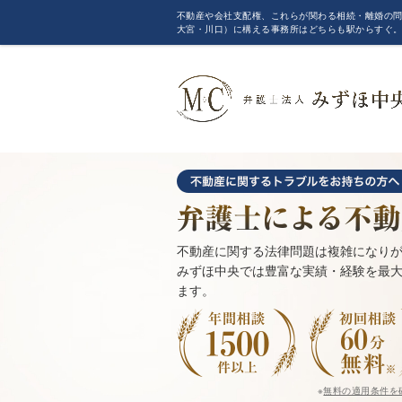
不動産や会社支配権、これらが関わる相続・離婚の問
大宮・川口）に構える事務所はどちらも駅からすぐ
不動産に関する法律問題は複雑になり
みずほ中央では豊富な実績・経験を最
ます。
※
無料の適用条件を