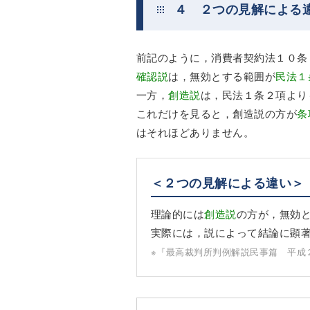
４ ２つの見解による
前記のように，消費者契約法１０条
確認説
は，無効とする範囲が
民法１
一方，
創造説
は，民法１条２項より
これだけを見ると，創造説の方が
条
はそれほどありません。
＜２つの見解による違い＞
理論的には
創造説
の方が，無効
実際には，説によって結論に顕
※『最高裁判所判例解説民事篇 平成