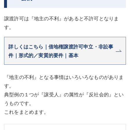
不動産登記
商業登記
譲渡許可は『地主の不利』があると不許可となりま
商業登記
調査・書面作成
す。
調査・書面作成
債務整理
詳しくはこちら｜借地権譲渡許可申立・非訟事
マスコミ取材・実績
債務整理
件｜形式的／実質的要件｜基本
マスコミ取材・実績
アクセス
アクセス
東京事務所 (新宿・四谷)
『地主の不利』となる事情はいろいろなものがありま
東京事務所 (新宿・四谷)
埼玉事務所 (さいたま市)
す。
典型例の１つが『譲受人』の属性が『反社会的』とい
埼玉事務所 (さいたま市)
川口事務所（埼玉県川口市）
うものです。
お問い合せフォーム
川口事務所（埼玉県川口市）
これをまとめます。