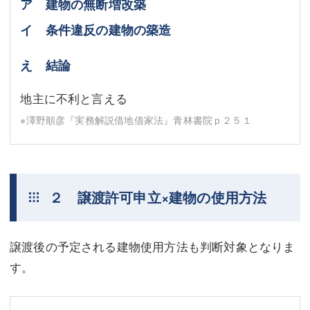
ア 建物の無断増改築
イ 条件違反の建物の築造
え 結論
地主に不利と言える
※澤野順彦『実務解説借地借家法』青林書院ｐ２５１
２ 譲渡許可申立×建物の使用方法
譲渡後の予定される建物使用方法も判断対象となりま
す。