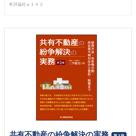
本評論社ｐ１４２
共有不動産の紛争解決の実務
第３版