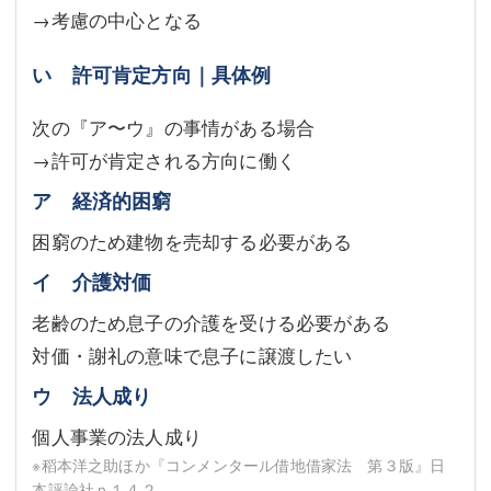
→考慮の中心となる
い 許可肯定方向｜具体例
次の『ア〜ウ』の事情がある場合
→許可が肯定される方向に働く
ア 経済的困窮
困窮のため建物を売却する必要がある
イ 介護対価
老齢のため息子の介護を受ける必要がある
対価・謝礼の意味で息子に譲渡したい
ウ 法人成り
個人事業の法人成り
※稻本洋之助ほか『コンメンタール借地借家法 第３版』日
本評論社ｐ１４２