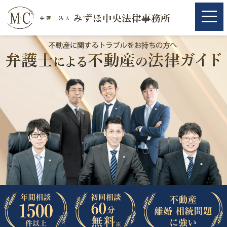
ホーム
ホーム
取扱分野
取扱分野
不動産
不動産
相続・遺言
相続・遺言
離婚（夫婦間トラブル）
離婚（夫婦間トラブル）
企業法務
企業法務
労働問題（解雇，残業等）
労働問題（解雇，残業等）
刑事弁護
刑事弁護
交通事故
交通事故