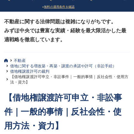
※
無料の適用条件を確認
債務整理
債務整理
不動産に関する法律問題は複雑になりがちです。
法律相談など（その他）
法律相談など（その他）
みずほ中央では豊富な実績・経験を最大限活かした最
お客様へ
お客様へ
適戦略を徹底しています。
みずほ中央の特長・実質編
みずほ中央の特長・実質編
みずほ中央の特長・形式編
みずほ中央の特長・形式編
不動産
借地に関する増改築・再築・譲渡の承諾や許可（非訟手続）
借地権譲渡許可の裁判
弁護士紹介
弁護士紹介
【借地権譲渡許可申立・非訟事件｜一般的事情｜反社会性・使用方
法・資力】
三平 聡史
三平 聡史
【借地権譲渡許可申立・非訟事
酒井 博之
酒井 博之
件｜一般的事情｜反社会性・使
坂本 陽一
坂本 陽一
用方法・資力】
桶川 聡
桶川 聡