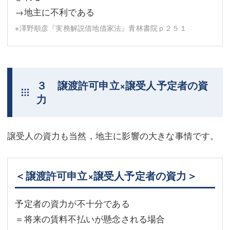
→地主に不利である
※澤野順彦『実務解説借地借家法』青林書院ｐ２５１
３ 譲渡許可申立×譲受人予定者の資
力
譲受人の資力も当然，地主に影響の大きな事情です。
＜譲渡許可申立×譲受人予定者の資力＞
予定者の資力が不十分である
＝将来の賃料不払いが懸念される場合