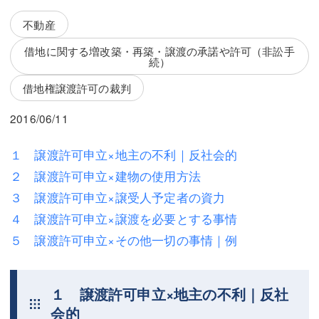
三平 隆史
三平 隆史
不動産
吉元 優仁
吉元 優仁
借地に関する増改築・再築・譲渡の承諾や許可（非訟手
続）
弁護士費用
小川 祐
借地権譲渡許可の裁判
弁護士費用
不動産
2016/06/11
不動産
相続・遺言
１ 譲渡許可申立×地主の不利｜反社会的
相続・遺言
離婚（夫婦間トラブル）
２ 譲渡許可申立×建物の使用方法
離婚（夫婦間トラブル）
企業法務
３ 譲渡許可申立×譲受人予定者の資力
４ 譲渡許可申立×譲渡を必要とする事情
企業法務
労働問題（解雇，残業等）
５ 譲渡許可申立×その他一切の事情｜例
労働問題（解雇，残業等）
刑事弁護
刑事弁護
交通事故
１ 譲渡許可申立×地主の不利｜反社
交通事故
不動産登記
会的