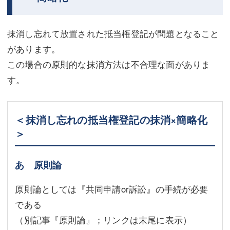
不動産登記
商業登記
抹消し忘れて放置された抵当権登記が問題となること
商業登記
調査・書面作成
があります。
調査・書面作成
債務整理
この場合の原則的な抹消方法は不合理な面がありま
す。
マスコミ取材・実績
債務整理
マスコミ取材・実績
アクセス
＜抹消し忘れの抵当権登記の抹消×簡略化
アクセス
東京事務所 (新宿・四谷)
＞
東京事務所 (新宿・四谷)
埼玉事務所 (さいたま市)
あ 原則論
埼玉事務所 (さいたま市)
川口事務所（埼玉県川口市）
原則論としては『共同申請or訴訟』の手続が必要
お問い合せフォーム
川口事務所（埼玉県川口市）
である
（別記事『原則論』；リンクは末尾に表示）