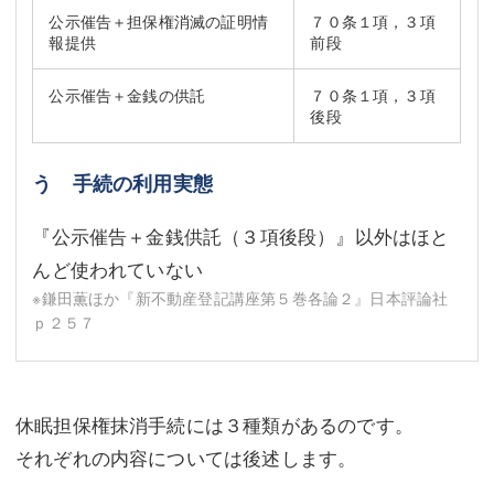
公示催告＋担保権消滅の証明情
７０条１項，３項
報提供
前段
公示催告＋金銭の供託
７０条１項，３項
後段
う 手続の利用実態
『公示催告＋金銭供託（３項後段）』以外はほと
んど使われていない
※鎌田薫ほか『新不動産登記講座第５巻各論２』日本評論社
ｐ２５７
休眠担保権抹消手続には３種類があるのです。
それぞれの内容については後述します。