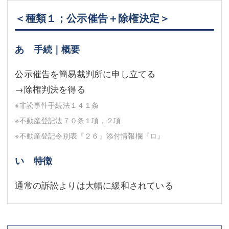
＜種類１；公示催告＋除権決定＞
あ 手続｜概要
公示催告を簡易裁判所に申し立てる
→除権判決を得る
※非訟事件手続法１４１条
※不動産登記法７０条１項，２項
※不動産登記令別表『２６』添付情報欄『ロ』
い 特徴
通常の訴訟よりは大幅に緩和されている