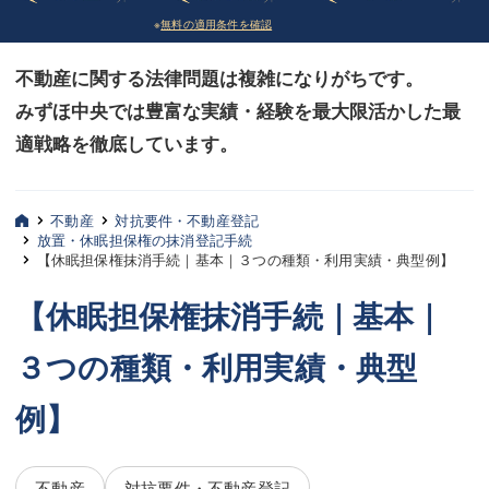
※
無料の適用条件を確認
債務整理
債務整理
不動産に関する法律問題は複雑になりがちです。
法律相談など（その他）
法律相談など（その他）
みずほ中央では豊富な実績・経験を最大限活かした最
お客様へ
お客様へ
適戦略を徹底しています。
みずほ中央の特長・実質編
みずほ中央の特長・実質編
みずほ中央の特長・形式編
みずほ中央の特長・形式編
不動産
対抗要件・不動産登記
放置・休眠担保権の抹消登記手続
【休眠担保権抹消手続｜基本｜３つの種類・利用実績・典型例】
弁護士紹介
弁護士紹介
【休眠担保権抹消手続｜基本｜
三平 聡史
三平 聡史
３つの種類・利用実績・典型
酒井 博之
酒井 博之
坂本 陽一
坂本 陽一
例】
桶川 聡
桶川 聡
不動産
対抗要件・不動産登記