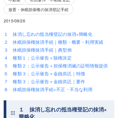
三平 隆史
三平 隆史
放置・休眠担保権の抹消登記手続
吉元 優仁
吉元 優仁
2015/08/26
弁護士費用
小川 祐
１ 抹消し忘れの抵当権登記の抹消×簡略化
弁護士費用
不動産
２ 休眠担保権抹消手続｜種類・概要・利用実績
不動産
相続・遺言
３ 休眠担保権抹消手続｜典型例
４ 種類１；公示催告＋除権決定
相続・遺言
離婚（夫婦間トラブル）
５ 種類２；公示催告＋担保権消滅の証明情報提供
離婚（夫婦間トラブル）
企業法務
６ 種類３；公示催告＋金銭供託｜特徴
７ 種類３；公示催告＋金銭供託｜要件
企業法務
労働問題（解雇，残業等）
８ 休眠担保権抹消手続×不正・不当な利用
労働問題（解雇，残業等）
刑事弁護
刑事弁護
交通事故
１ 抹消し忘れの抵当権登記の抹消×
交通事故
不動産登記
簡略化