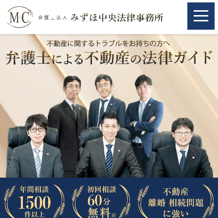
ホーム
ホーム
取扱分野
取扱分野
不動産
不動産
相続・遺言
相続・遺言
離婚（夫婦間トラブル）
離婚（夫婦間トラブル）
企業法務
企業法務
労働問題（解雇，残業等）
労働問題（解雇，残業等）
刑事弁護
刑事弁護
交通事故
交通事故