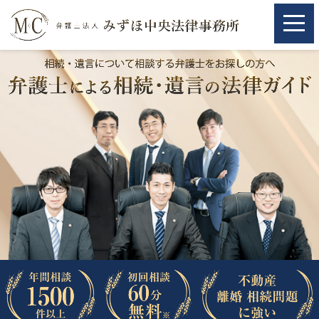
ホーム
ホーム
取扱分野
取扱分野
不動産
不動産
相続・遺言
相続・遺言
離婚（夫婦間トラブル）
離婚（夫婦間トラブル）
企業法務
企業法務
労働問題（解雇，残業等）
労働問題（解雇，残業等）
刑事弁護
刑事弁護
交通事故
交通事故