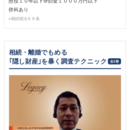
懲役１０年以下or罰金１０００万円以下
併科あり
※相続税法６８条
相続・離婚でもめる
｢隠し財産｣を暴く調査テクニック
全2巻