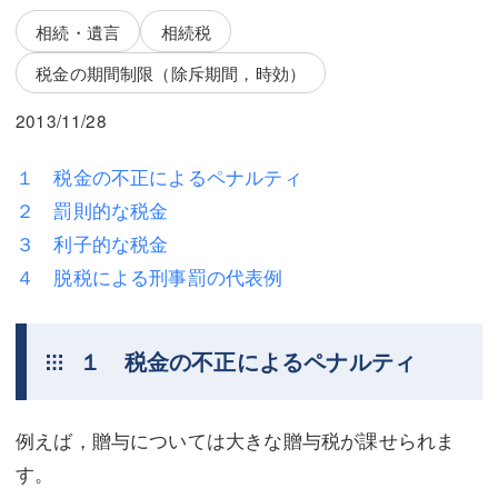
三平 隆史
三平 隆史
相続・遺言
相続税
吉元 優仁
吉元 優仁
税金の期間制限（除斥期間，時効）
弁護士費用
小川 祐
2013/11/28
弁護士費用
不動産
１ 税金の不正によるペナルティ
不動産
相続・遺言
２ 罰則的な税金
３ 利子的な税金
相続・遺言
離婚（夫婦間トラブル）
４ 脱税による刑事罰の代表例
離婚（夫婦間トラブル）
企業法務
企業法務
労働問題（解雇，残業等）
１ 税金の不正によるペナルティ
労働問題（解雇，残業等）
刑事弁護
刑事弁護
交通事故
例えば，贈与については大きな贈与税が課せられま
す。
交通事故
不動産登記