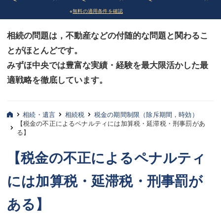
※
無料の適用条件を確認
債務整理
債務整理
相続の問題は，不動産などの付随的な問題と関わるこ
法律相談など（その他）
法律相談など（その他）
とがほとんどです。
お客様へ
お客様へ
みずほ中央では豊富な実績・経験を最大限活かした最
みずほ中央の特長・実質編
みずほ中央の特長・実質編
適戦略を徹底しています。
みずほ中央の特長・形式編
みずほ中央の特長・形式編
相続・遺言
相続税
税金の期間制限（除斥期間，時効）
弁護士紹介
弁護士紹介
【税金の不正によるペナルティには加算税・延滞税・刑事罰があ
る】
三平 聡史
三平 聡史
【税金の不正によるペナルティ
酒井 博之
酒井 博之
には加算税・延滞税・刑事罰が
坂本 陽一
坂本 陽一
ある】
桶川 聡
桶川 聡