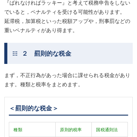
『ばれなければラッキー』と考えて税務申告をしない
不動産登記
商業登記
でいると，ペナルティを受ける可能性があります。
延滞税，加算税といった税額アップや，刑事罰などの
商業登記
調査・書面作成
重いペナルティがあり得ます。
調査・書面作成
債務整理
マスコミ取材・実績
債務整理
２ 罰則的な税金
マスコミ取材・実績
アクセス
まず，不正行為があった場合に課せられる税金があり
アクセス
東京事務所 (新宿・四谷)
ます。種類と税率をまとめます。
東京事務所 (新宿・四谷)
埼玉事務所 (さいたま市)
埼玉事務所 (さいたま市)
川口事務所（埼玉県川口市）
＜罰則的な税金＞
お問い合せフォーム
川口事務所（埼玉県川口市）
種類
原則的税率
国税通則法