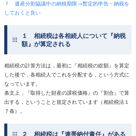
７ 遺産分割協議中の納税期限→暫定的申告・納税を
不動産登記
商業登記
しておくと良い
商業登記
調査・書面作成
１ 相続税は各相続人について『納税
調査・書面作成
債務整理
額』が算定される
マスコミ取材・実績
債務整理
マスコミ取材・実績
アクセス
相続税の計算方法は，最初に『相続税の総額』を算定
した後で，各相続人でこれを分配する，という方式に
アクセス
東京事務所 (新宿・四谷)
なっています。
東京事務所 (新宿・四谷)
埼玉事務所 (さいたま市)
条文上，『取得した財産の課税価格』の『割合』で算
埼玉事務所 (さいたま市)
川口事務所（埼玉県川口市）
出する，ということと規定されています（相続税法１
７条）。
お問い合せフォーム
川口事務所（埼玉県川口市）
２ 相続税は『連帯納付責任』がある