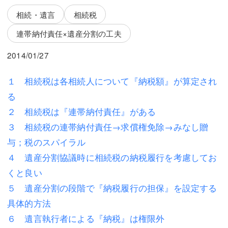
三平 隆史
三平 隆史
相続・遺言
相続税
吉元 優仁
吉元 優仁
連帯納付責任×遺産分割の工夫
弁護士費用
小川 祐
2014/01/27
弁護士費用
不動産
１ 相続税は各相続人について『納税額』が算定され
不動産
相続・遺言
る
２ 相続税は『連帯納付責任』がある
相続・遺言
離婚（夫婦間トラブル）
３ 相続税の連帯納付責任→求償権免除→みなし贈
離婚（夫婦間トラブル）
企業法務
与；税のスパイラル
４ 遺産分割協議時に相続税の納税履行を考慮してお
企業法務
労働問題（解雇，残業等）
くと良い
労働問題（解雇，残業等）
刑事弁護
５ 遺産分割の段階で『納税履行の担保』を設定する
刑事弁護
交通事故
具体的方法
６ 遺言執行者による『納税』は権限外
交通事故
不動産登記