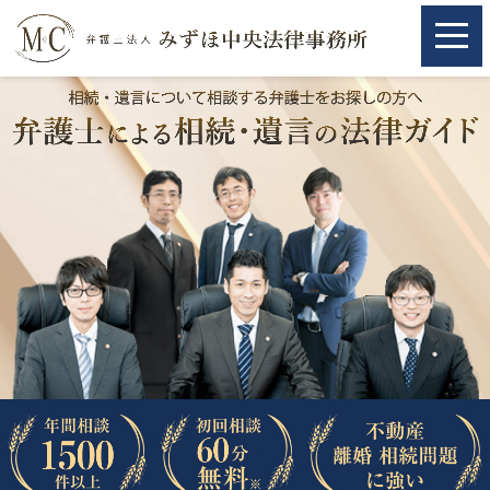
ホーム
ホーム
取扱分野
取扱分野
不動産
不動産
相続・遺言
相続・遺言
離婚（夫婦間トラブル）
離婚（夫婦間トラブル）
企業法務
企業法務
労働問題（解雇，残業等）
労働問題（解雇，残業等）
刑事弁護
刑事弁護
交通事故
交通事故