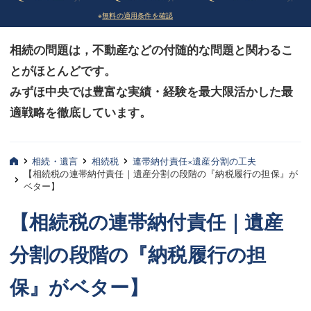
※
無料の適用条件を確認
債務整理
債務整理
相続の問題は，不動産などの付随的な問題と関わるこ
法律相談など（その他）
法律相談など（その他）
とがほとんどです。
お客様へ
お客様へ
みずほ中央では豊富な実績・経験を最大限活かした最
みずほ中央の特長・実質編
みずほ中央の特長・実質編
適戦略を徹底しています。
みずほ中央の特長・形式編
みずほ中央の特長・形式編
相続・遺言
相続税
連帯納付責任×遺産分割の工夫
弁護士紹介
弁護士紹介
【相続税の連帯納付責任｜遺産分割の段階の『納税履行の担保』が
ベター】
三平 聡史
三平 聡史
【相続税の連帯納付責任｜遺産
酒井 博之
酒井 博之
分割の段階の『納税履行の担
坂本 陽一
坂本 陽一
保』がベター】
桶川 聡
桶川 聡