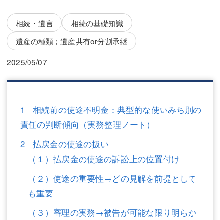
三平 隆史
三平 隆史
相続・遺言
相続の基礎知識
吉元 優仁
吉元 優仁
遺産の種類；遺産共有or分割承継
弁護士費用
小川 祐
2025/05/07
弁護士費用
不動産
不動産
相続・遺言
1 相続前の使途不明金：典型的な使いみち別の
相続・遺言
離婚（夫婦間トラブル）
責任の判断傾向（実務整理ノート）
離婚（夫婦間トラブル）
企業法務
2 払戻金の使途の扱い
企業法務
労働問題（解雇，残業等）
（１）払戻金の使途の訴訟上の位置付け
労働問題（解雇，残業等）
刑事弁護
（２）使途の重要性→どの見解を前提として
も重要
刑事弁護
交通事故
（３）審理の実務→被告が可能な限り明らか
交通事故
不動産登記