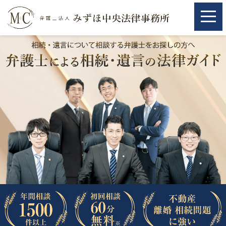
ホーム
ホーム
取扱分野
取扱分野
不動産
不動産
相続・遺言
相続・遺言
離婚（夫婦間トラブル）
離婚（夫婦間トラブル）
企業法務
企業法務
労働問題（解雇，残業等）
労働問題（解雇，残業等）
刑事弁護
刑事弁護
交通事故
交通事故