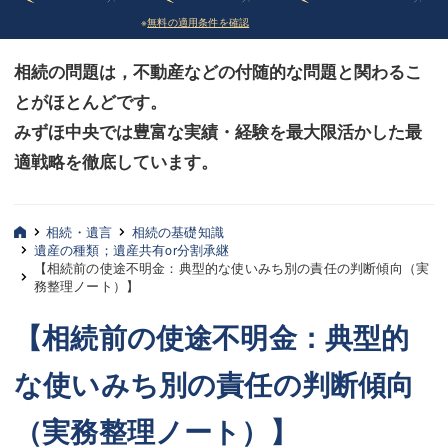
※
無料の適用条件を確認
債務整理
債務整理
相続の問題は，不動産などの付随的な問題と関わるこ
法律相談など（その他）
法律相談など（その他）
とがほとんどです。
お客様へ
お客様へ
みずほ中央では豊富な実績・経験を最大限活かした最
みずほ中央の特長・実質編
みずほ中央の特長・実質編
適戦略を徹底しています。
みずほ中央の特長・形式編
みずほ中央の特長・形式編
相続・遺言
相続の基礎知識
弁護士紹介
弁護士紹介
遺産の種類；遺産共有or分割承継
【相続前の使途不明金：典型的な使いみち別の責任の判断傾向（実
三平 聡史
三平 聡史
務整理ノート）】
【相続前の使途不明金：典型的
酒井 博之
酒井 博之
坂本 陽一
坂本 陽一
な使いみち別の責任の判断傾向
桶川 聡
桶川 聡
（実務整理ノート）】