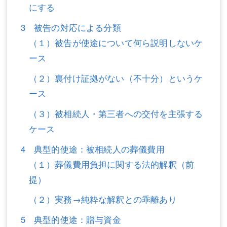
にする
不動産登記
商業登記
3 被告の対応による分類
商業登記
調査・書面作成
（１）被告が使途について何ら説明しないケ
ース
調査・書面作成
債務整理
（２）裏付け証拠がない（不十分）というケ
マスコミ取材・実績
債務整理
ース
マスコミ取材・実績
アクセス
（３）被相続人・第三者への交付を主張する
アクセス
東京事務所 (新宿・四谷)
ケース
東京事務所 (新宿・四谷)
埼玉事務所 (さいたま市)
4 典型的使途：被相続人の葬儀費用
（１）葬儀費用負担に関する法的解釈（前
埼玉事務所 (さいたま市)
川口事務所（埼玉県川口市）
提）
お問い合せフォーム
川口事務所（埼玉県川口市）
（２）実務→純粋な解釈との乖離あり
5 典型的使途：贈与資金