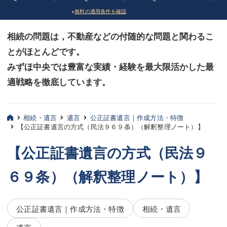
※
無料の適用条件を確認
債務整理
債務整理
相続の問題は，不動産などの付随的な問題と関わるこ
法律相談など（その他）
法律相談など（その他）
とがほとんどです。
お客様へ
お客様へ
みずほ中央では豊富な実績・経験を最大限活かした最
みずほ中央の特長・実質編
みずほ中央の特長・実質編
適戦略を徹底しています。
みずほ中央の特長・形式編
みずほ中央の特長・形式編
相続・遺言
遺言
公正証書遺言｜作成方法・特徴
弁護士紹介
弁護士紹介
【公正証書遺言の方式（民法９６９条）（解釈整理ノート）】
三平 聡史
三平 聡史
【公正証書遺言の方式（民法９
酒井 博之
酒井 博之
６９条）（解釈整理ノート）】
坂本 陽一
坂本 陽一
公正証書遺言｜作成方法・特徴
相続・遺言
桶川 聡
桶川 聡
遺言