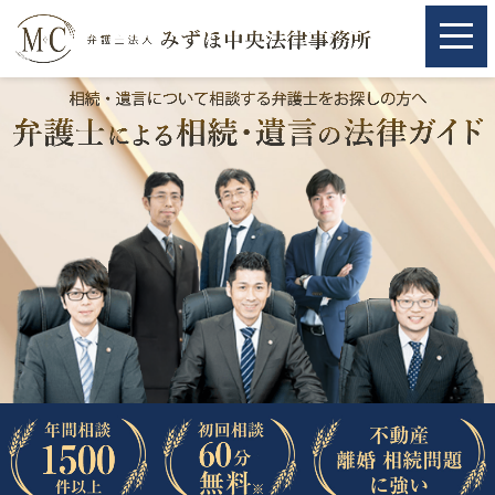
ホーム
ホーム
取扱分野
取扱分野
不動産
不動産
相続・遺言
相続・遺言
離婚（夫婦間トラブル）
離婚（夫婦間トラブル）
企業法務
企業法務
労働問題（解雇，残業等）
労働問題（解雇，残業等）
刑事弁護
刑事弁護
交通事故
交通事故