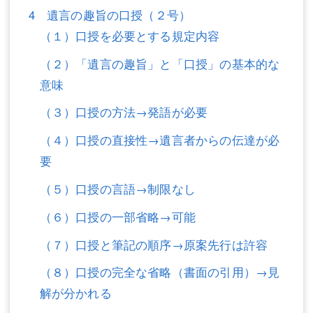
4 遺言の趣旨の口授（２号）
不動産登記
商業登記
（１）口授を必要とする規定内容
商業登記
調査・書面作成
（２）「遺言の趣旨」と「口授」の基本的な
調査・書面作成
債務整理
意味
（３）口授の方法→発語が必要
マスコミ取材・実績
債務整理
（４）口授の直接性→遺言者からの伝達が必
マスコミ取材・実績
アクセス
要
アクセス
東京事務所 (新宿・四谷)
（５）口授の言語→制限なし
東京事務所 (新宿・四谷)
埼玉事務所 (さいたま市)
（６）口授の一部省略→可能
埼玉事務所 (さいたま市)
川口事務所（埼玉県川口市）
（７）口授と筆記の順序→原案先行は許容
お問い合せフォーム
川口事務所（埼玉県川口市）
（８）口授の完全な省略（書面の引用）→見
解が分かれる