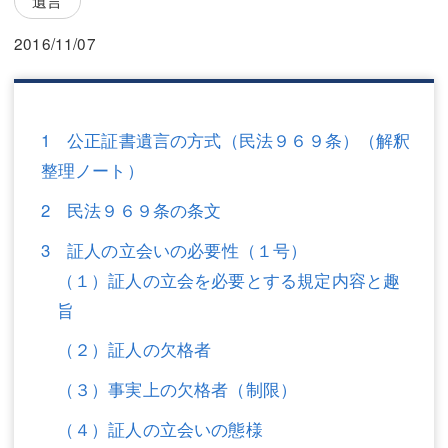
三平 隆史
三平 隆史
2016/11/07
吉元 優仁
吉元 優仁
弁護士費用
小川 祐
弁護士費用
不動産
1 公正証書遺言の方式（民法９６９条）（解釈
整理ノート）
不動産
相続・遺言
2 民法９６９条の条文
相続・遺言
離婚（夫婦間トラブル）
3 証人の立会いの必要性（１号）
離婚（夫婦間トラブル）
企業法務
（１）証人の立会を必要とする規定内容と趣
企業法務
労働問題（解雇，残業等）
旨
（２）証人の欠格者
労働問題（解雇，残業等）
刑事弁護
（３）事実上の欠格者（制限）
刑事弁護
交通事故
（４）証人の立会いの態様
交通事故
不動産登記