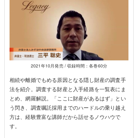
2021年10月発売 / 収録時間：各巻60分
相続や離婚でもめる原因となる隠し財産の調査手
法を紹介。調査する財産と入手経路を一覧表にま
とめ、網羅解説。「ここに財産があるはず」とい
う閃き、調査嘱託採用までのハードルの乗り越え
方は、経験豊富な講師だから話せるノウハウで
す。