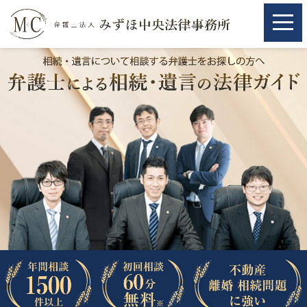
ホーム
ホーム
取扱分野
取扱分野
不動産
不動産
相続・遺言
相続・遺言
離婚（夫婦間トラブル）
離婚（夫婦間トラブル）
企業法務
企業法務
労働問題（解雇，残業等）
労働問題（解雇，残業等）
刑事弁護
刑事弁護
交通事故
交通事故