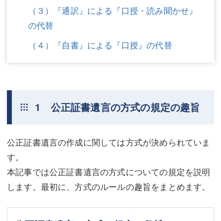
（３）『通訳』による『口授・読み聞かせ』
不動産登記
商業登記
の代替
商業登記
調査・書面作成
（４）『自書』による『口授』の代替
調査・書面作成
債務整理
マスコミ取材・実績
債務整理
マスコミ取材・実績
アクセス
1 公正証書遺言の方式の規定の趣旨
アクセス
東京事務所 (新宿・四谷)
公正証書遺言の作成に関しては方式が決められていま
東京事務所 (新宿・四谷)
埼玉事務所 (さいたま市)
す。
埼玉事務所 (さいたま市)
川口事務所（埼玉県川口市）
本記事では公正証書遺言の方式についての規定を説明
お問い合せフォーム
川口事務所（埼玉県川口市）
します。最初に、方式のルールの趣旨をまとめます。