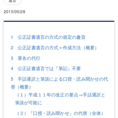
三平 隆史
三平 隆史
2015/05/28
吉元 優仁
吉元 優仁
弁護士費用
小川 祐
弁護士費用
不動産
1 公正証書遺言の方式の規定の趣旨
2 公正証書遺言の方式＝作成方法（概要）
不動産
相続・遺言
3 署名の代行
相続・遺言
離婚（夫婦間トラブル）
4 公正証書遺言では『筆記』不要
離婚（夫婦間トラブル）
企業法務
5 手話通訳と筆談による口授・読み聞かせの代
企業法務
労働問題（解雇，残業等）
替（概要）
労働問題（解雇，残業等）
刑事弁護
（１）平成１１年の改正の要点→手話通訳と
筆談が可能に
刑事弁護
交通事故
（２）『口授・読み聞かせ』の代替（全体）
交通事故
不動産登記