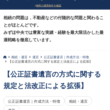
※
無料の適用条件を確認
債務整理
債務整理
相続の問題は，不動産などの付随的な問題と関わるこ
法律相談など（その他）
法律相談など（その他）
とがほとんどです。
お客様へ
お客様へ
みずほ中央では豊富な実績・経験を最大限活かした最
みずほ中央の特長・実質編
みずほ中央の特長・実質編
適戦略を徹底しています。
みずほ中央の特長・形式編
みずほ中央の特長・形式編
相続・遺言
遺言
公正証書遺言｜作成方法・特徴
弁護士紹介
弁護士紹介
【公正証書遺言の方式に関する規定と法改正による拡張】
三平 聡史
三平 聡史
【公正証書遺言の方式に関する
酒井 博之
酒井 博之
規定と法改正による拡張】
坂本 陽一
坂本 陽一
公正証書遺言｜作成方法・特徴
相続・遺言
桶川 聡
桶川 聡
遺言