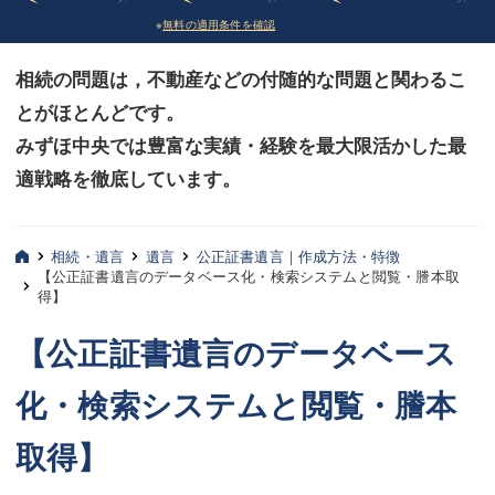
※
無料の適用条件を確認
債務整理
債務整理
相続の問題は，不動産などの付随的な問題と関わるこ
法律相談など（その他）
法律相談など（その他）
とがほとんどです。
お客様へ
お客様へ
みずほ中央では豊富な実績・経験を最大限活かした最
みずほ中央の特長・実質編
みずほ中央の特長・実質編
適戦略を徹底しています。
みずほ中央の特長・形式編
みずほ中央の特長・形式編
相続・遺言
遺言
公正証書遺言｜作成方法・特徴
弁護士紹介
弁護士紹介
【公正証書遺言のデータベース化・検索システムと閲覧・謄本取
得】
三平 聡史
三平 聡史
【公正証書遺言のデータベース
酒井 博之
酒井 博之
化・検索システムと閲覧・謄本
坂本 陽一
坂本 陽一
取得】
桶川 聡
桶川 聡