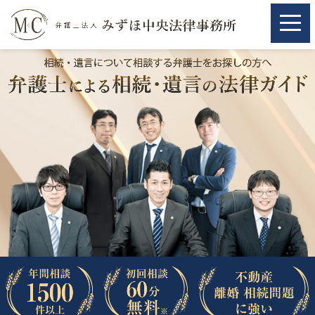
ホーム
ホーム
取扱分野
取扱分野
不動産
不動産
相続・遺言
相続・遺言
離婚（夫婦間トラブル）
離婚（夫婦間トラブル）
企業法務
企業法務
労働問題（解雇，残業等）
労働問題（解雇，残業等）
刑事弁護
刑事弁護
交通事故
交通事故