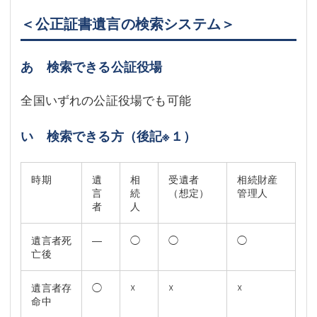
＜公正証書遺言の検索システム＞
あ 検索できる公証役場
全国いずれの公証役場でも可能
い 検索できる方（後記
※１
）
時期
遺
相
受遺者
相続財産
言
続
（想定）
管理人
者
人
遺言者死
―
◯
◯
◯
亡後
遺言者存
◯
☓
☓
☓
命中