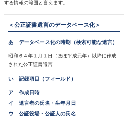
する情報の範囲と言えます。
不動産登記
商業登記
商業登記
調査・書面作成
＜公正証書遺言のデータベース化＞
調査・書面作成
債務整理
あ データベース化の時期（検索可能な遺言）
マスコミ取材・実績
債務整理
昭和６４年１月１日（ほぼ平成元年）以降に作成
マスコミ取材・実績
アクセス
された公正証書遺言
アクセス
東京事務所 (新宿・四谷)
い 記録項目（フィールド）
東京事務所 (新宿・四谷)
埼玉事務所 (さいたま市)
ア 作成日時
埼玉事務所 (さいたま市)
川口事務所（埼玉県川口市）
イ 遺言者の氏名・生年月日
お問い合せフォーム
川口事務所（埼玉県川口市）
ウ 公証役場・公証人の氏名