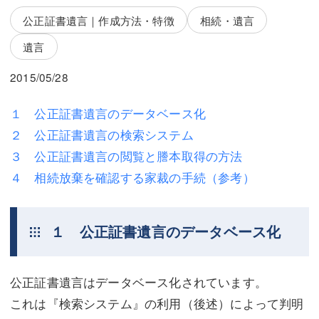
三平 隆史
三平 隆史
公正証書遺言｜作成方法・特徴
相続・遺言
吉元 優仁
吉元 優仁
遺言
弁護士費用
小川 祐
2015/05/28
弁護士費用
不動産
１ 公正証書遺言のデータベース化
不動産
相続・遺言
２ 公正証書遺言の検索システム
３ 公正証書遺言の閲覧と謄本取得の方法
相続・遺言
離婚（夫婦間トラブル）
４ 相続放棄を確認する家裁の手続（参考）
離婚（夫婦間トラブル）
企業法務
企業法務
労働問題（解雇，残業等）
１ 公正証書遺言のデータベース化
労働問題（解雇，残業等）
刑事弁護
刑事弁護
交通事故
公正証書遺言はデータベース化されています。
これは『検索システム』の利用（後述）によって判明
交通事故
不動産登記