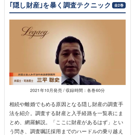
｢隠し財産｣を暴く調査テクニック
全2巻
2021年10月発売 / 収録時間：各巻60分
相続や離婚でもめる原因となる隠し財産の調査手
法を紹介。調査する財産と入手経路を一覧表にま
とめ、網羅解説。「ここに財産があるはず」とい
う閃き、調査嘱託採用までのハードルの乗り越え