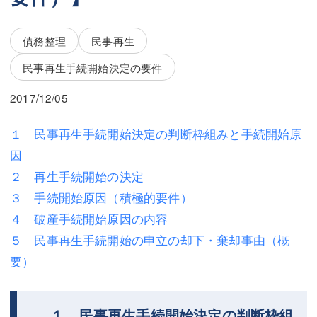
三平 隆史
三平 隆史
吉元 優仁
吉元 優仁
債務整理
民事再生
弁護士費用
民事再生手続開始決定の要件
小川 祐
弁護士費用
不動産
2017/12/05
不動産
相続・遺言
１ 民事再生手続開始決定の判断枠組みと手続開始原
因
相続・遺言
離婚（夫婦間トラブル）
２ 再生手続開始の決定
離婚（夫婦間トラブル）
企業法務
３ 手続開始原因（積極的要件）
４ 破産手続開始原因の内容
企業法務
労働問題（解雇，残業等）
５ 民事再生手続開始の申立の却下・棄却事由（概
労働問題（解雇，残業等）
刑事弁護
要）
刑事弁護
交通事故
交通事故
不動産登記
１ 民事再生手続開始決定の判断枠組