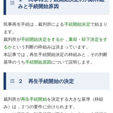
みと手続開始原因
不動産登記
商業登記
商業登記
調査・書面作成
民事再生手続は，裁判所による
手続開始決定
で始まり
調査・書面作成
債務整理
ます。
裁判所が
手続開始決定をするか，棄却・却下決定をす
マスコミ取材・実績
債務整理
るか
という判断の枠組みは決まっています。
マスコミ取材・実績
アクセス
本記事では，再生手続開始決定の枠組みと，その判断
基準のうち
手続開始原因
について説明します。
アクセス
東京事務所 (新宿・四谷)
東京事務所 (新宿・四谷)
埼玉事務所 (さいたま市)
２ 再生手続開始の決定
埼玉事務所 (さいたま市)
川口事務所（埼玉県川口市）
お問い合せフォーム
川口事務所（埼玉県川口市）
裁判所が
再生手続開始
を決定する大きな基準（枠組
み）は，２つの要件に分けられます。