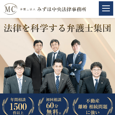
ホーム
ホーム
取扱分野
取扱分野
不動産
不動産
相続・遺言
相続・遺言
離婚（夫婦間トラブル）
離婚（夫婦間トラブル）
企業法務
企業法務
労働問題（解雇，残業等）
労働問題（解雇，残業等）
刑事弁護
刑事弁護
交通事故
交通事故