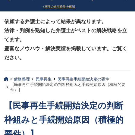
※
無料の適用条件を確認
債務整理
債務整理
依頼する弁護士によって結果が異なります。
法律相談など（その他）
法律相談など（その他）
法律・判例を熟知した弁護士がベストの解決戦略を立
お客様へ
お客様へ
てます。
みずほ中央の特長・実質編
みずほ中央の特長・実質編
豊富なノウハウ・解決実績を掲載しています。ご覧く
ださい。
みずほ中央の特長・形式編
みずほ中央の特長・形式編
弁護士紹介
弁護士紹介
債務整理
民事再生
民事再生手続開始決定の要件
【民事再生手続開始決定の判断枠組みと手続開始原因（積極的要
三平 聡史
三平 聡史
件）】
酒井 博之
酒井 博之
【民事再生手続開始決定の判断
坂本 陽一
坂本 陽一
枠組みと手続開始原因（積極的
桶川 聡
桶川 聡
要件）】