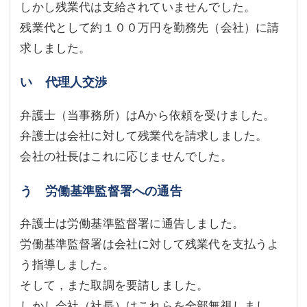
しかし残業代は支給されていませんでした。
不動産登記
商業登記
残業代として約１００万円を勤務先（会社）に請
求しました。
商業登記
調査・書面作成
い 代理人交渉
調査・書面作成
債務整理
マスコミ取材・実績
債務整理
弁護士（当事務所）はAから依頼を受けました。
弁護士は会社に対して残業代を請求しました。
マスコミ取材・実績
アクセス
会社の社長はこれに応じませんでした。
アクセス
東京事務所 (新宿・四谷)
う 労働基準監督署への通告
東京事務所 (新宿・四谷)
埼玉事務所 (さいたま市)
弁護士は労働基準監督署に通告しました。
埼玉事務所 (さいたま市)
川口事務所（埼玉県川口市）
労働基準監督署は会社に対して残業代を支払うよ
お問い合せフォーム
川口事務所（埼玉県川口市）
う指導しました。
そして，また取調を要請しました。
しかし会社（社長）はこれらを全部無視しまし