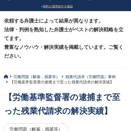
※
無料の適用条件を確認
債務整理
債務整理
依頼する弁護士によって結果が異なります。
法律相談など（その他）
法律相談など（その他）
法律・判例を熟知した弁護士がベストの解決戦略を立
お客様へ
お客様へ
てます。
みずほ中央の特長・実質編
みずほ中央の特長・実質編
豊富なノウハウ・解決実績を掲載しています。ご覧く
ださい。
みずほ中央の特長・形式編
みずほ中央の特長・形式編
弁護士紹介
弁護士紹介
労働問題（解雇，残業等）
残業代請求（労働問題）事例
【労働基準監督署の逮捕まで至った残業代請求の解決実績】
三平 聡史
三平 聡史
【労働基準監督署の逮捕まで至
酒井 博之
酒井 博之
った残業代請求の解決実績】
坂本 陽一
坂本 陽一
桶川 聡
桶川 聡
労働問題（解雇，残業等）