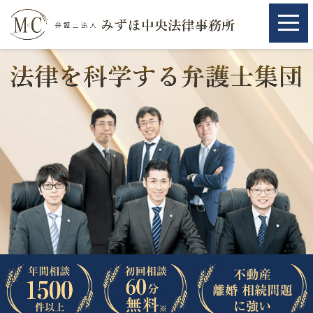
ホーム
ホーム
取扱分野
取扱分野
不動産
不動産
相続・遺言
相続・遺言
離婚（夫婦間トラブル）
離婚（夫婦間トラブル）
企業法務
企業法務
労働問題（解雇，残業等）
労働問題（解雇，残業等）
刑事弁護
刑事弁護
交通事故
交通事故