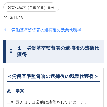
三平 隆史
三平 隆史
残業代請求（労働問題）事例
吉元 優仁
吉元 優仁
2013/11/28
弁護士費用
小川 祐
１ 労働基準監督署の逮捕後の残業代獲得
弁護士費用
不動産
不動産
相続・遺言
１ 労働基準監督署の逮捕後の残業代
相続・遺言
離婚（夫婦間トラブル）
獲得
離婚（夫婦間トラブル）
企業法務
企業法務
労働問題（解雇，残業等）
＜労働基準監督署の逮捕後の残業代獲得＞
労働問題（解雇，残業等）
刑事弁護
あ 事案
刑事弁護
交通事故
正社員Ａは，日常的に残業をしていました。
交通事故
不動産登記