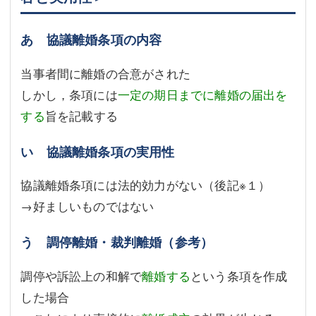
あ 協議離婚条項の内容
当事者間に離婚の合意がされた
しかし，条項には
一定の期日までに離婚の届出を
する
旨を記載する
い 協議離婚条項の実用性
協議離婚条項には法的効力がない（後記
※１
）
→好ましいものではない
う 調停離婚・裁判離婚（参考）
調停や訴訟上の和解で
離婚する
という条項を作成
した場合