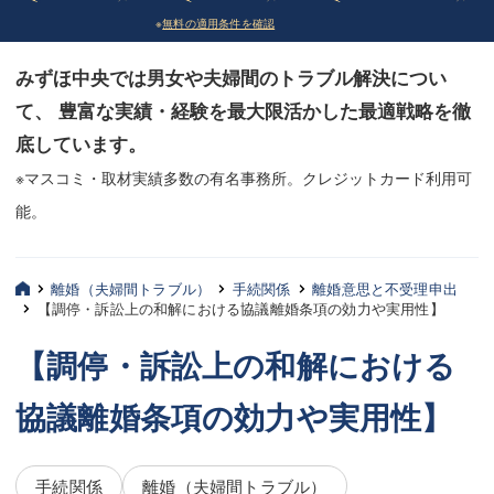
※
無料の適用条件を確認
債務整理
債務整理
みずほ中央では男女や夫婦間のトラブル解決につい
法律相談など（その他）
法律相談など（その他）
て、 豊富な実績・経験を最大限活かした最適戦略を徹
お客様へ
お客様へ
底しています。
みずほ中央の特長・実質編
みずほ中央の特長・実質編
※マスコミ・取材実績多数の有名事務所。クレジットカード利用可
能。
みずほ中央の特長・形式編
みずほ中央の特長・形式編
弁護士紹介
弁護士紹介
離婚（夫婦間トラブル）
手続関係
離婚意思と不受理申出
【調停・訴訟上の和解における協議離婚条項の効力や実用性】
三平 聡史
三平 聡史
【調停・訴訟上の和解における
酒井 博之
酒井 博之
協議離婚条項の効力や実用性】
坂本 陽一
坂本 陽一
桶川 聡
桶川 聡
手続関係
離婚（夫婦間トラブル）