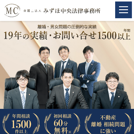
ホーム
ホーム
取扱分野
取扱分野
不動産
不動産
相続・遺言
相続・遺言
離婚（夫婦間トラブル）
離婚（夫婦間トラブル）
企業法務
企業法務
労働問題（解雇，残業等）
労働問題（解雇，残業等）
刑事弁護
刑事弁護
交通事故
交通事故