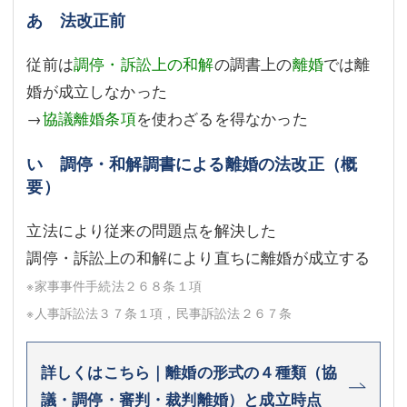
あ 法改正前
従前は
調停・訴訟上の和解
の調書上の
離婚
では離
婚が成立しなかった
→
協議離婚条項
を使わざるを得なかった
い 調停・和解調書による離婚の法改正（概
要）
立法により従来の問題点を解決した
調停・訴訟上の和解により直ちに離婚が成立する
※家事事件手続法２６８条１項
※人事訴訟法３７条１項，民事訴訟法２６７条
詳しくはこちら｜離婚の形式の４種類（協
議・調停・審判・裁判離婚）と成立時点