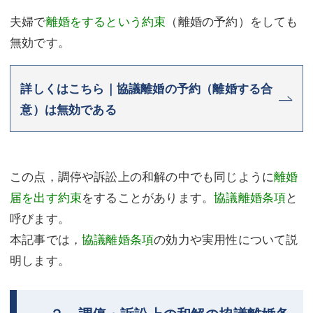
夫婦で
離婚をするという約束
（離婚の予約）をしても
不動産登記
商業登記
無効です。
商業登記
調査・書面作成
調査・書面作成
債務整理
詳しくはこちら｜協議離婚の予約（離婚する合
意）は無効である
マスコミ取材・実績
債務整理
マスコミ取材・実績
アクセス
アクセス
東京事務所 (新宿・四谷)
この点，調停や訴訟上の和解の中でも同じように
離婚
届を出す約束
をすることがあります。
協議離婚条項
と
東京事務所 (新宿・四谷)
埼玉事務所 (さいたま市)
呼びます。
埼玉事務所 (さいたま市)
川口事務所（埼玉県川口市）
本記事では，
協議離婚条項
の効力や実用性について説
明します。
お問い合せフォーム
川口事務所（埼玉県川口市）