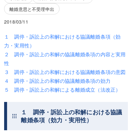
三平 隆史
三平 隆史
離婚意思と不受理申出
吉元 優仁
吉元 優仁
2018/03/11
弁護士費用
小川 祐
１ 調停・訴訟上の和解における協議離婚条項（効
弁護士費用
不動産
力・実用性）
不動産
相続・遺言
２ 調停・訴訟上の和解の協議離婚条項の内容と実用
性
相続・遺言
離婚（夫婦間トラブル）
３ 調停・訴訟上の和解における協議離婚条項の意図
離婚（夫婦間トラブル）
企業法務
４ 調停・訴訟上の和解の協議離婚条項の効力
５ 調停・訴訟上の和解による離婚成立（法改正）
企業法務
労働問題（解雇，残業等）
労働問題（解雇，残業等）
刑事弁護
１ 調停・訴訟上の和解における協議
刑事弁護
交通事故
離婚条項（効力・実用性）
交通事故
不動産登記