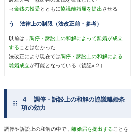
→
金銭の授受
とともに
協議離婚届を提出
させる
う 法律上の制限（法改正前・参考）
以前は，
調停・訴訟上の和解によって離婚が成立
する
ことはなかった
法改正により現在では
調停・訴訟上の和解による
離婚成立
が可能となっている（後記
※２
）
４ 調停・訴訟上の和解の協議離婚条
項の効力
調停や訴訟上の和解の中で，
離婚届を提出する
ことを