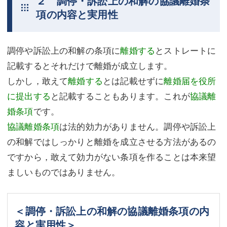
２ 調停・訴訟上の和解の協議離婚条
項の内容と実用性
調停や訴訟上の和解の条項に
離婚する
とストレートに
記載するとそれだけで離婚が成立します。
しかし，敢えて
離婚する
とは記載せずに
離婚届を役所
に提出する
と記載することもあります。これが
協議離
婚条項
です。
協議離婚条項
は法的効力がありません。調停や訴訟上
の和解ではしっかりと離婚を成立させる方法があるの
ですから，敢えて効力がない条項を作ることは本来望
ましいものではありません。
＜調停・訴訟上の和解の協議離婚条項の内
容と実用性＞