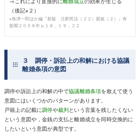
→これにより直接的に
離婚成立
の効果が生じる
（後記
※２
）
※島津一郎ほか編『新版 注釈民法（２２）親族（２）』有
斐閣２００８年ｐ１８，１９，２２
３ 調停・訴訟上の和解における協議
離婚条項の意図
調停や訴訟上の和解の中で
協議離婚条項
を敢えて使う
意図にはいくつかのパターンがあります。
戸籍上の記載に
調停
や
裁判
という言葉を残したくない
という意図や，金銭の支払と離婚成立を同時交換的に
したいという意図が典型です。