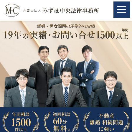
ホーム
ホーム
取扱分野
取扱分野
不動産
不動産
相続・遺言
相続・遺言
離婚（夫婦間トラブル）
離婚（夫婦間トラブル）
企業法務
企業法務
労働問題（解雇，残業等）
労働問題（解雇，残業等）
刑事弁護
刑事弁護
交通事故
交通事故