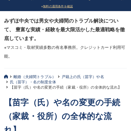
※
無料の適用条件を確認
債務整理
債務整理
みずほ中央では男女や夫婦間のトラブル解決につい
法律相談など（その他）
法律相談など（その他）
て、 豊富な実績・経験を最大限活かした最適戦略を徹
お客様へ
お客様へ
底しています。
みずほ中央の特長・実質編
みずほ中央の特長・実質編
※マスコミ・取材実績多数の有名事務所。クレジットカード利用可
能。
みずほ中央の特長・形式編
みずほ中央の特長・形式編
弁護士紹介
弁護士紹介
離婚（夫婦間トラブル）
戸籍上の氏（苗字）や名
氏（苗字）・名の制度全体
三平 聡史
三平 聡史
【苗字（氏）や名の変更の手続（家裁・役所）の全体的な流れ】
酒井 博之
酒井 博之
【苗字（氏）や名の変更の手続
坂本 陽一
坂本 陽一
（家裁・役所）の全体的な流
桶川 聡
桶川 聡
れ】