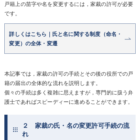
戸籍上の苗字や名を変更するには，家裁の許可が必要
不動産登記
商業登記
です。
商業登記
調査・書面作成
詳しくはこちら｜氏と名に関する制度（命名・
調査・書面作成
債務整理
変更）の全体・変遷
マスコミ取材・実績
債務整理
マスコミ取材・実績
アクセス
本記事では，家裁の許可の手続とその後の役所での戸
アクセス
東京事務所 (新宿・四谷)
籍の届出の全体的な流れを説明します。
東京事務所 (新宿・四谷)
埼玉事務所 (さいたま市)
個々の手続は多く複雑に思えますが，専門的に扱う弁
護士であればスピーディーに進めることができます。
埼玉事務所 (さいたま市)
川口事務所（埼玉県川口市）
お問い合せフォーム
川口事務所（埼玉県川口市）
２ 家裁の氏・名の変更許可手続の流
れ