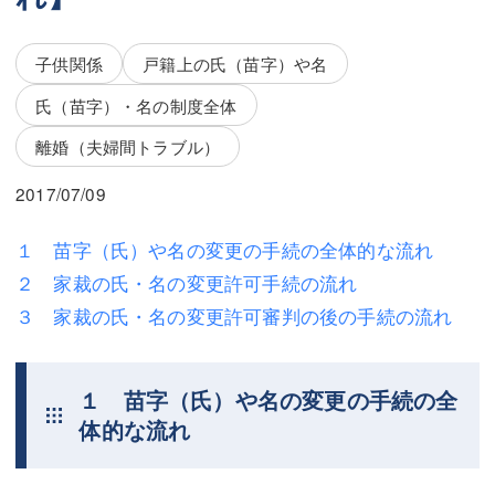
三平 隆史
三平 隆史
吉元 優仁
吉元 優仁
子供関係
戸籍上の氏（苗字）や名
弁護士費用
氏（苗字）・名の制度全体
小川 祐
離婚（夫婦間トラブル）
弁護士費用
不動産
2017/07/09
不動産
相続・遺言
相続・遺言
離婚（夫婦間トラブル）
１ 苗字（氏）や名の変更の手続の全体的な流れ
２ 家裁の氏・名の変更許可手続の流れ
離婚（夫婦間トラブル）
企業法務
３ 家裁の氏・名の変更許可審判の後の手続の流れ
企業法務
労働問題（解雇，残業等）
労働問題（解雇，残業等）
刑事弁護
１ 苗字（氏）や名の変更の手続の全
体的な流れ
刑事弁護
交通事故
交通事故
不動産登記