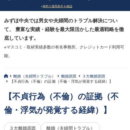
※
無料の適用条件を確認
債務整理
債務整理
みずほ中央では男女や夫婦間のトラブル解決につい
法律相談など（その他）
法律相談など（その他）
て、 豊富な実績・経験を最大限活かした最適戦略を徹
お客様へ
お客様へ
底しています。
みずほ中央の特長・実質編
みずほ中央の特長・実質編
※マスコミ・取材実績多数の有名事務所。クレジットカード利用可
能。
みずほ中央の特長・形式編
みずほ中央の特長・形式編
弁護士紹介
弁護士紹介
離婚（夫婦間トラブル）
離婚原因
３大離婚原因
【不貞行為（不倫）の証拠（不倫・浮気が発覚する経緯）】
三平 聡史
三平 聡史
【不貞行為（不倫）の証拠（不
酒井 博之
酒井 博之
倫・浮気が発覚する経緯）】
坂本 陽一
坂本 陽一
桶川 聡
桶川 聡
３大離婚原因
離婚（夫婦間トラブル）