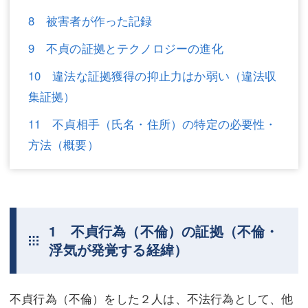
8 被害者が作った記録
不動産登記
商業登記
9 不貞の証拠とテクノロジーの進化
商業登記
調査・書面作成
10 違法な証拠獲得の抑止力はか弱い（違法収
調査・書面作成
債務整理
集証拠）
マスコミ取材・実績
債務整理
11 不貞相手（氏名・住所）の特定の必要性・
マスコミ取材・実績
アクセス
方法（概要）
アクセス
東京事務所 (新宿・四谷)
東京事務所 (新宿・四谷)
埼玉事務所 (さいたま市)
埼玉事務所 (さいたま市)
川口事務所（埼玉県川口市）
1 不貞行為（不倫）の証拠（不倫・
浮気が発覚する経緯）
お問い合せフォーム
川口事務所（埼玉県川口市）
不貞行為（不倫）をした２人は、不法行為として、他