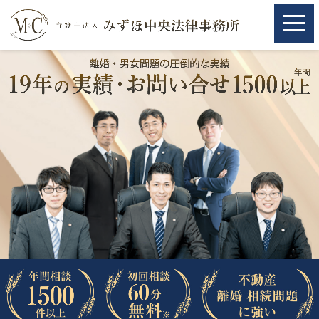
ホーム
ホーム
取扱分野
取扱分野
不動産
不動産
相続・遺言
相続・遺言
離婚（夫婦間トラブル）
離婚（夫婦間トラブル）
企業法務
企業法務
労働問題（解雇，残業等）
労働問題（解雇，残業等）
刑事弁護
刑事弁護
交通事故
交通事故