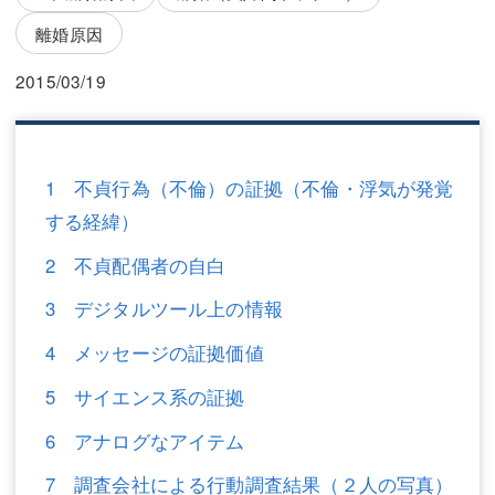
三平 隆史
三平 隆史
離婚原因
吉元 優仁
吉元 優仁
2015/03/19
弁護士費用
小川 祐
弁護士費用
不動産
1 不貞行為（不倫）の証拠（不倫・浮気が発覚
不動産
相続・遺言
する経緯）
相続・遺言
離婚（夫婦間トラブル）
2 不貞配偶者の自白
離婚（夫婦間トラブル）
企業法務
3 デジタルツール上の情報
企業法務
労働問題（解雇，残業等）
4 メッセージの証拠価値
労働問題（解雇，残業等）
刑事弁護
5 サイエンス系の証拠
刑事弁護
交通事故
6 アナログなアイテム
交通事故
不動産登記
7 調査会社による行動調査結果（２人の写真）