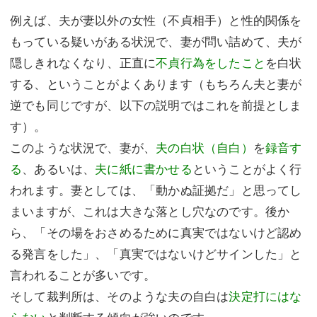
例えば、夫が妻以外の女性（不貞相手）と性的関係を
もっている疑いがある状況で、妻が問い詰めて、夫が
隠しきれなくなり、正直に
不貞行為をしたこと
を白状
する、ということがよくあります（もちろん夫と妻が
逆でも同じですが、以下の説明ではこれを前提としま
す）。
このような状況で、妻が、
夫の白状（自白）
を
録音す
る
、あるいは、
夫に紙に書かせる
ということがよく行
われます。妻としては、「動かぬ証拠だ」と思ってし
まいますが、これは大きな落とし穴なのです。後か
ら、「その場をおさめるために真実ではないけど認め
る発言をした」、「真実ではないけどサインした」と
言われることが多いです。
そして裁判所は、そのような夫の自白は
決定打にはな
らない
と判断する傾向が強いのです。