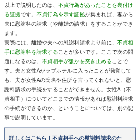
以上で説明したのは、
不貞行為があったことを裏付け
る証拠
です。
不貞行為を示す証拠
が集まれば、妻から
夫に慰謝料の請求（や離婚の請求）をすることができ
ます。
実際には、離婚や夫への慰謝料請求より前に、
不貞相
手に慰謝料を請求する
ことが多いです。ここで次の問
題になるのは、
不貞相手が誰かを突き止める
ことで
す。夫と女性Aがラブホテルに入ったことが発覚して
も、夫が女性Aの氏名や住所を言ってくれないと、慰
謝料請求の手続をすることができません。女性A（不
貞相手）についてどこまでの情報があれば慰謝料請求
の手続ができるのか、ということについては、別の記
事で説明しています。
詳しくはこちら｜不貞相手への慰謝料請求のた