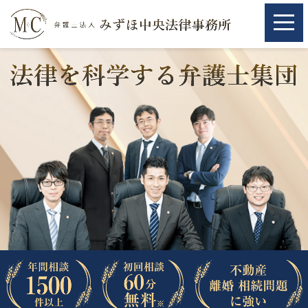
ホーム
ホーム
取扱分野
取扱分野
不動産
不動産
相続・遺言
相続・遺言
離婚（夫婦間トラブル）
離婚（夫婦間トラブル）
企業法務
企業法務
労働問題（解雇，残業等）
労働問題（解雇，残業等）
刑事弁護
刑事弁護
交通事故
交通事故