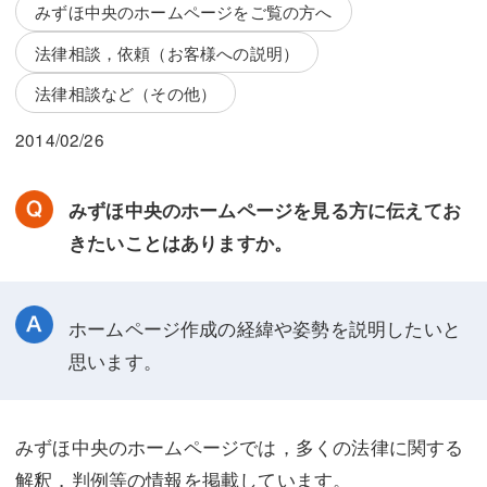
三平 隆史
三平 隆史
みずほ中央のホームページをご覧の方へ
法律相談，依頼（お客様への説明）
吉元 優仁
吉元 優仁
法律相談など（その他）
弁護士費用
小川 祐
2014/02/26
弁護士費用
不動産
不動産
相続・遺言
みずほ中央のホームページを見る方に伝えてお
きたいことはありますか。
相続・遺言
離婚（夫婦間トラブル）
離婚（夫婦間トラブル）
企業法務
ホームページ作成の経緯や姿勢を説明したいと
企業法務
労働問題（解雇，残業等）
思います。
労働問題（解雇，残業等）
刑事弁護
刑事弁護
交通事故
みずほ中央のホームページでは，多くの法律に関する
交通事故
不動産登記
解釈，判例等の情報を掲載しています。