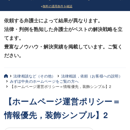
※
無料の適用条件を確認
債務整理
債務整理
依頼する弁護士によって結果が異なります。
法律相談など（その他）
法律相談など（その他）
法律・判例を熟知した弁護士がベストの解決戦略を立
お客様へ
お客様へ
てます。
みずほ中央の特長・実質編
みずほ中央の特長・実質編
豊富なノウハウ・解決実績を掲載しています。ご覧く
ださい。
みずほ中央の特長・形式編
みずほ中央の特長・形式編
弁護士紹介
弁護士紹介
法律相談など（その他）
法律相談，依頼（お客様への説明）
みずほ中央のホームページをご覧の方へ
三平 聡史
三平 聡史
【ホームページ運営ポリシー＝情報優先，装飾シンプル】2
酒井 博之
酒井 博之
【ホームページ運営ポリシー＝
坂本 陽一
坂本 陽一
情報優先，装飾シンプル】2
桶川 聡
桶川 聡