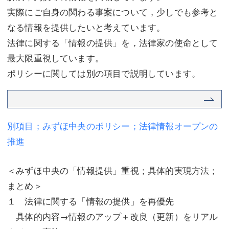
実際にご自身の関わる事案について，少しでも参考と
不動産登記
商業登記
なる情報を提供したいと考えています。
商業登記
調査・書面作成
法律に関する「情報の提供」を，法律家の使命として
最大限重視しています。
調査・書面作成
債務整理
ポリシーに関しては別の項目で説明しています。
マスコミ取材・実績
債務整理
マスコミ取材・実績
アクセス
別項目；みずほ中央のポリシー；法律情報オープンの
アクセス
東京事務所 (新宿・四谷)
推進
東京事務所 (新宿・四谷)
埼玉事務所 (さいたま市)
埼玉事務所 (さいたま市)
川口事務所（埼玉県川口市）
＜みずほ中央の「情報提供」重視；具体的実現方法；
まとめ＞
お問い合せフォーム
川口事務所（埼玉県川口市）
１ 法律に関する「情報の提供」を再優先
具体的内容→情報のアップ＋改良（更新）をリアル