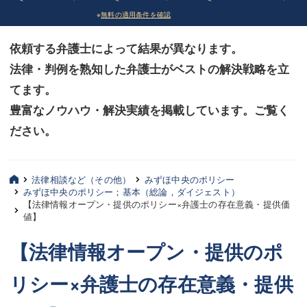
※
無料の適用条件を確認
債務整理
債務整理
依頼する弁護士によって結果が異なります。
法律相談など（その他）
法律相談など（その他）
法律・判例を熟知した弁護士がベストの解決戦略を立
お客様へ
お客様へ
てます。
みずほ中央の特長・実質編
みずほ中央の特長・実質編
豊富なノウハウ・解決実績を掲載しています。ご覧く
ださい。
みずほ中央の特長・形式編
みずほ中央の特長・形式編
弁護士紹介
弁護士紹介
法律相談など（その他）
みずほ中央のポリシー
みずほ中央のポリシー；基本（総論，ダイジェスト）
三平 聡史
三平 聡史
【法律情報オープン・提供のポリシー×弁護士の存在意義・提供価
値】
酒井 博之
酒井 博之
【法律情報オープン・提供のポ
坂本 陽一
坂本 陽一
リシー×弁護士の存在意義・提供
桶川 聡
桶川 聡