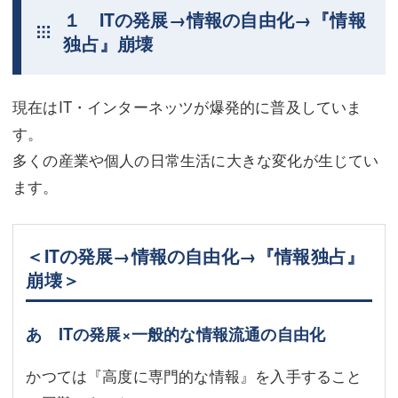
１ ITの発展→情報の自由化→『情報
不動産登記
商業登記
独占』崩壊
商業登記
調査・書面作成
調査・書面作成
債務整理
現在はIT・インターネッツが爆発的に普及していま
す。
マスコミ取材・実績
債務整理
多くの産業や個人の日常生活に大きな変化が生じてい
マスコミ取材・実績
アクセス
ます。
アクセス
東京事務所 (新宿・四谷)
＜ITの発展→情報の自由化→『情報独占』
東京事務所 (新宿・四谷)
埼玉事務所 (さいたま市)
崩壊＞
埼玉事務所 (さいたま市)
川口事務所（埼玉県川口市）
お問い合せフォーム
あ ITの発展×一般的な情報流通の自由化
川口事務所（埼玉県川口市）
かつては『高度に専門的な情報』を入手すること