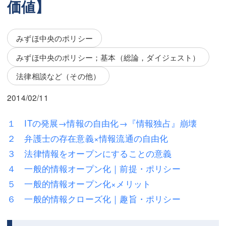
価値】
三平 隆史
三平 隆史
吉元 優仁
吉元 優仁
みずほ中央のポリシー
弁護士費用
小川 祐
みずほ中央のポリシー；基本（総論，ダイジェスト）
弁護士費用
不動産
法律相談など（その他）
不動産
相続・遺言
2014/02/11
相続・遺言
離婚（夫婦間トラブル）
１ ITの発展→情報の自由化→『情報独占』崩壊
離婚（夫婦間トラブル）
企業法務
２ 弁護士の存在意義×情報流通の自由化
３ 法律情報をオープンにすることの意義
企業法務
労働問題（解雇，残業等）
４ 一般的情報オープン化｜前提・ポリシー
労働問題（解雇，残業等）
刑事弁護
５ 一般的情報オープン化×メリット
６ 一般的情報クローズ化｜趣旨・ポリシー
刑事弁護
交通事故
交通事故
不動産登記