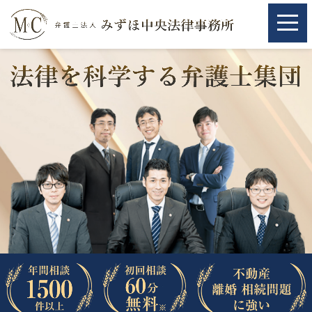
ホーム
ホーム
取扱分野
取扱分野
不動産
不動産
相続・遺言
相続・遺言
離婚（夫婦間トラブル）
離婚（夫婦間トラブル）
企業法務
企業法務
労働問題（解雇，残業等）
労働問題（解雇，残業等）
刑事弁護
刑事弁護
交通事故
交通事故