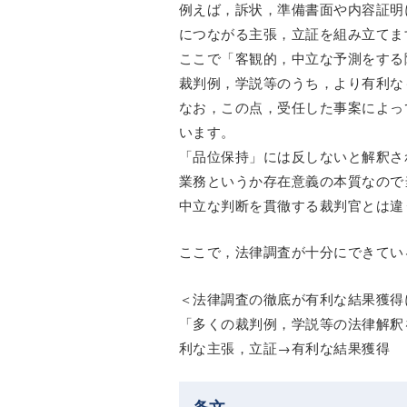
例えば，訴状，準備書面や内容証明
につながる主張，立証を組み立てま
ここで「客観的，中立な予測をする
裁判例，学説等のうち，より有利な
なお，この点，受任した事案によっ
います。
「品位保持」には反しないと解釈さ
業務というか存在意義の本質なので
中立な判断を貫徹する裁判官とは違
ここで，法律調査が十分にできてい
＜法律調査の徹底が有利な結果獲得
「多くの裁判例，学説等の法律解釈
利な主張，立証→有利な結果獲得