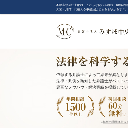
不動産や会社支配権、これらが関わる相続・離婚の問
大宮・川口）に構える事務所はどちらも駅からすぐ
依頼する弁護士によって結果が異なり
法律・判例を熟知した弁護士がベスト
豊富なノウハウ・解決実績を掲載して
※
無料の適用条件を