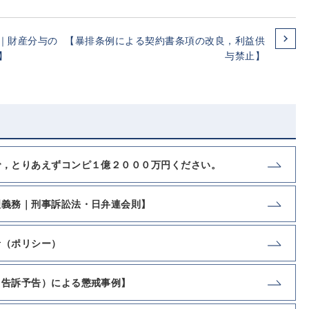
｜財産分与の
【暴排条例による契約書条項の改良，利益供
】
与禁止】
で，とりあえずコンピ１億２０００万円ください。
理義務｜刑事訴訟法・日弁連会則】
針（ポリシー）
（告訴予告）による懲戒事例】