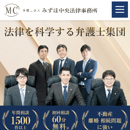
ホーム
ホーム
取扱分野
取扱分野
不動産
不動産
相続・遺言
相続・遺言
離婚（夫婦間トラブル）
離婚（夫婦間トラブル）
企業法務
企業法務
労働問題（解雇，残業等）
労働問題（解雇，残業等）
刑事弁護
刑事弁護
交通事故
交通事故