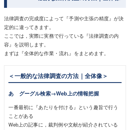
不動産登記
商業登記
法律調査の完成度によって『予測や主張の精度』が決
商業登記
調査・書面作成
定的に違ってきます。
調査・書面作成
債務整理
ここでは，実際に実務で行っている『法律調査の内
容』を説明します。
マスコミ取材・実績
債務整理
まずは『全体的な作業・流れ』をまとめます。
マスコミ取材・実績
アクセス
アクセス
東京事務所 (新宿・四谷)
＜一般的な法律調査の方法｜全体像＞
東京事務所 (新宿・四谷)
埼玉事務所 (さいたま市)
あ グーグル検索→Web上の情報把握
埼玉事務所 (さいたま市)
川口事務所（埼玉県川口市）
一番最初に『あたりを付ける』という趣旨で行う
お問い合せフォーム
川口事務所（埼玉県川口市）
ことがある
Web上の記事に，裁判例や文献が紹介されている