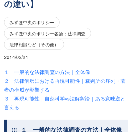
の違い】
三平 隆史
三平 隆史
吉元 優仁
吉元 優仁
みずほ中央のポリシー
弁護士費用
小川 祐
みずほ中央のポリシー各論；法律調査
弁護士費用
不動産
法律相談など（その他）
不動産
相続・遺言
2014/02/21
相続・遺言
離婚（夫婦間トラブル）
１ 一般的な法律調査の方法｜全体像
離婚（夫婦間トラブル）
企業法務
２ 法律解釈における再現可能性｜裁判所の序列・著
者の権威が影響する
企業法務
労働問題（解雇，残業等）
３ 再現可能性｜自然科学vs法解釈論｜ある意味逆と
労働問題（解雇，残業等）
刑事弁護
言える
刑事弁護
交通事故
１ 一般的な法律調査の方法｜全体像
交通事故
不動産登記