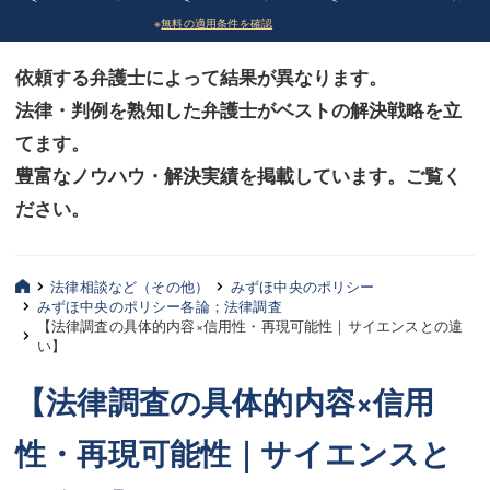
※
無料の適用条件を確認
債務整理
債務整理
依頼する弁護士によって結果が異なります。
法律相談など（その他）
法律相談など（その他）
法律・判例を熟知した弁護士がベストの解決戦略を立
お客様へ
お客様へ
てます。
みずほ中央の特長・実質編
みずほ中央の特長・実質編
豊富なノウハウ・解決実績を掲載しています。ご覧く
ださい。
みずほ中央の特長・形式編
みずほ中央の特長・形式編
弁護士紹介
弁護士紹介
法律相談など（その他）
みずほ中央のポリシー
みずほ中央のポリシー各論；法律調査
三平 聡史
三平 聡史
【法律調査の具体的内容×信用性・再現可能性｜サイエンスとの違
い】
酒井 博之
酒井 博之
【法律調査の具体的内容×信用
坂本 陽一
坂本 陽一
性・再現可能性｜サイエンスと
桶川 聡
桶川 聡