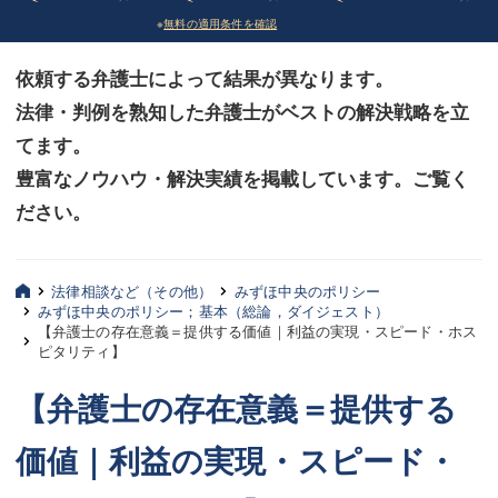
※
無料の適用条件を確認
債務整理
債務整理
依頼する弁護士によって結果が異なります。
法律相談など（その他）
法律相談など（その他）
法律・判例を熟知した弁護士がベストの解決戦略を立
お客様へ
お客様へ
てます。
みずほ中央の特長・実質編
みずほ中央の特長・実質編
豊富なノウハウ・解決実績を掲載しています。ご覧く
ださい。
みずほ中央の特長・形式編
みずほ中央の特長・形式編
弁護士紹介
弁護士紹介
法律相談など（その他）
みずほ中央のポリシー
みずほ中央のポリシー；基本（総論，ダイジェスト）
三平 聡史
三平 聡史
【弁護士の存在意義＝提供する価値｜利益の実現・スピード・ホス
ピタリティ】
酒井 博之
酒井 博之
【弁護士の存在意義＝提供する
坂本 陽一
坂本 陽一
価値｜利益の実現・スピード・
桶川 聡
桶川 聡