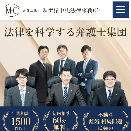
ホーム
ホーム
取扱分野
取扱分野
不動産
不動産
相続・遺言
相続・遺言
離婚（夫婦間トラブル）
離婚（夫婦間トラブル）
企業法務
企業法務
労働問題（解雇，残業等）
労働問題（解雇，残業等）
刑事弁護
刑事弁護
交通事故
交通事故