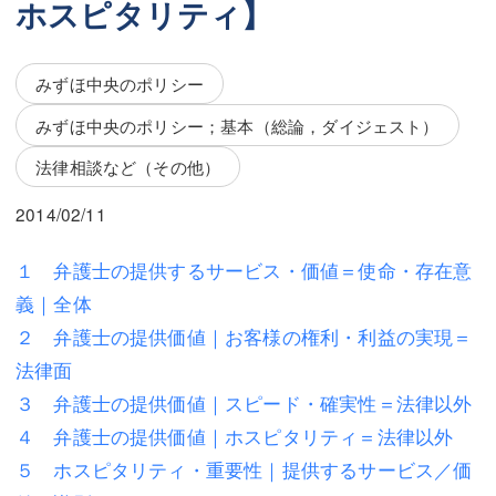
ホスピタリティ】
三平 隆史
三平 隆史
吉元 優仁
吉元 優仁
みずほ中央のポリシー
弁護士費用
小川 祐
みずほ中央のポリシー；基本（総論，ダイジェスト）
弁護士費用
不動産
法律相談など（その他）
不動産
相続・遺言
2014/02/11
相続・遺言
離婚（夫婦間トラブル）
１ 弁護士の提供するサービス・価値＝使命・存在意
離婚（夫婦間トラブル）
企業法務
義｜全体
２ 弁護士の提供価値｜お客様の権利・利益の実現＝
企業法務
労働問題（解雇，残業等）
法律面
労働問題（解雇，残業等）
刑事弁護
３ 弁護士の提供価値｜スピード・確実性＝法律以外
４ 弁護士の提供価値｜ホスピタリティ＝法律以外
刑事弁護
交通事故
５ ホスピタリティ・重要性｜提供するサービス／価
交通事故
不動産登記