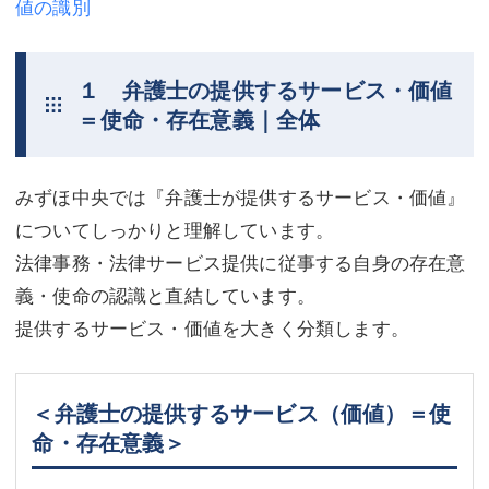
値の識別
不動産登記
商業登記
商業登記
調査・書面作成
１ 弁護士の提供するサービス・価値
＝使命・存在意義｜全体
調査・書面作成
債務整理
マスコミ取材・実績
債務整理
みずほ中央では『弁護士が提供するサービス・価値』
マスコミ取材・実績
アクセス
についてしっかりと理解しています。
法律事務・法律サービス提供に従事する自身の存在意
アクセス
東京事務所 (新宿・四谷)
義・使命の認識と直結しています。
東京事務所 (新宿・四谷)
埼玉事務所 (さいたま市)
提供するサービス・価値を大きく分類します。
埼玉事務所 (さいたま市)
川口事務所（埼玉県川口市）
お問い合せフォーム
川口事務所（埼玉県川口市）
＜弁護士の提供するサービス（価値）＝使
命・存在意義＞