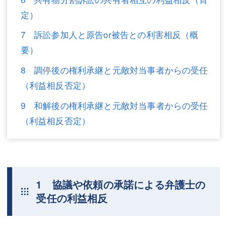
定）
不動産登記
商業登記
7 訴訟参加人と原告or被告との利害相反（概
商業登記
調査・書面作成
要）
調査・書面作成
債務整理
8 調停後の権利承継と元敵対当事者からの受任
マスコミ取材・実績
債務整理
（利益相反否定）
マスコミ取材・実績
アクセス
9 和解後の権利承継と元敵対当事者からの受任
（利益相反否定）
アクセス
東京事務所 (新宿・四谷)
東京事務所 (新宿・四谷)
埼玉事務所 (さいたま市)
埼玉事務所 (さいたま市)
川口事務所（埼玉県川口市）
1 協議や依頼の承諾による弁護士の
お問い合せフォーム
川口事務所（埼玉県川口市）
受任の利益相反