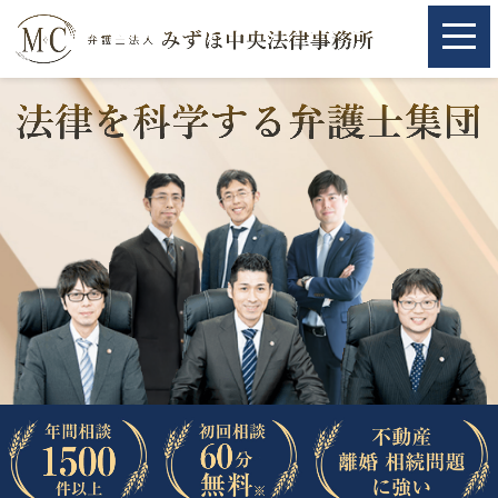
ホーム
ホーム
取扱分野
取扱分野
不動産
不動産
相続・遺言
相続・遺言
離婚（夫婦間トラブル）
離婚（夫婦間トラブル）
企業法務
企業法務
労働問題（解雇，残業等）
労働問題（解雇，残業等）
刑事弁護
刑事弁護
交通事故
交通事故