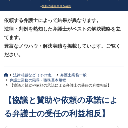
※
無料の適用条件を確認
債務整理
債務整理
依頼する弁護士によって結果が異なります。
法律相談など（その他）
法律相談など（その他）
法律・判例を熟知した弁護士がベストの解決戦略を立
お客様へ
お客様へ
てます。
みずほ中央の特長・実質編
みずほ中央の特長・実質編
豊富なノウハウ・解決実績を掲載しています。ご覧く
ださい。
みずほ中央の特長・形式編
みずほ中央の特長・形式編
弁護士紹介
弁護士紹介
法律相談など（その他）
弁護士業務一般
弁護士業務の限界・職務基本規程
三平 聡史
三平 聡史
【協議と賛助や依頼の承諾による弁護士の受任の利益相反】
酒井 博之
酒井 博之
【協議と賛助や依頼の承諾によ
坂本 陽一
坂本 陽一
る弁護士の受任の利益相反】
桶川 聡
桶川 聡