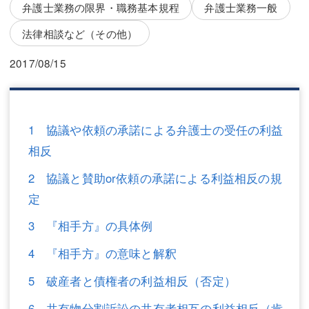
三平 隆史
三平 隆史
弁護士業務の限界・職務基本規程
弁護士業務一般
法律相談など（その他）
吉元 優仁
吉元 優仁
2017/08/15
弁護士費用
小川 祐
弁護士費用
不動産
不動産
相続・遺言
1 協議や依頼の承諾による弁護士の受任の利益
相反
相続・遺言
離婚（夫婦間トラブル）
2 協議と賛助or依頼の承諾による利益相反の規
離婚（夫婦間トラブル）
企業法務
定
企業法務
労働問題（解雇，残業等）
3 『相手方』の具体例
労働問題（解雇，残業等）
刑事弁護
4 『相手方』の意味と解釈
刑事弁護
交通事故
5 破産者と債権者の利益相反（否定）
交通事故
不動産登記
6 共有物分割訴訟の共有者相互の利益相反（肯