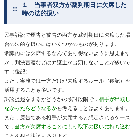
１ 当事者双方が裁判期日に欠席した
不動産登記
商業登記
時の法的扱い
商業登記
調査・書面作成
民事訴訟で原告と被告の両方が裁判期日に欠席した場
調査・書面作成
債務整理
合の法的な扱いにはいくつかのものがあります。
マスコミ取材・実績
債務整理
常識的には欠席するなんてあり得ないように思えます
が，判決言渡などは弁護士が出頭しないことが多いで
マスコミ取材・実績
アクセス
す（後記）。
アクセス
東京事務所 (新宿・四谷)
また，実務では一方だけが欠席するルール（後記）を
東京事務所 (新宿・四谷)
埼玉事務所 (さいたま市)
活用することも多いです。
訴訟提起をするかどうかの検討段階で，
相手が出頭し
埼玉事務所 (さいたま市)
川口事務所（埼玉県川口市）
なかったらどうなるか
を考えることはよくあります。
お問い合せフォーム
川口事務所（埼玉県川口市）
また，原告である相手が欠席すると想定されるケース
で，
当方が欠席することにより取下の扱いに持ち込む
ことを狙う状況もあります。