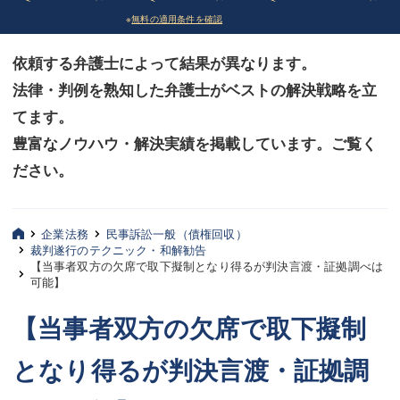
※
無料の適用条件を確認
債務整理
債務整理
依頼する弁護士によって結果が異なります。
法律相談など（その他）
法律相談など（その他）
法律・判例を熟知した弁護士がベストの解決戦略を立
お客様へ
お客様へ
てます。
みずほ中央の特長・実質編
みずほ中央の特長・実質編
豊富なノウハウ・解決実績を掲載しています。ご覧く
ださい。
みずほ中央の特長・形式編
みずほ中央の特長・形式編
弁護士紹介
弁護士紹介
企業法務
民事訴訟一般（債権回収）
裁判遂行のテクニック・和解勧告
三平 聡史
三平 聡史
【当事者双方の欠席で取下擬制となり得るが判決言渡・証拠調べは
可能】
酒井 博之
酒井 博之
【当事者双方の欠席で取下擬制
坂本 陽一
坂本 陽一
となり得るが判決言渡・証拠調
桶川 聡
桶川 聡