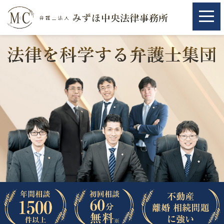
ホーム
ホーム
取扱分野
取扱分野
不動産
不動産
相続・遺言
相続・遺言
離婚（夫婦間トラブル）
離婚（夫婦間トラブル）
企業法務
企業法務
労働問題（解雇，残業等）
労働問題（解雇，残業等）
刑事弁護
刑事弁護
交通事故
交通事故