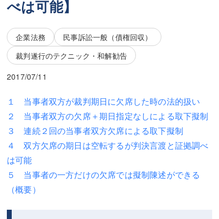
べは可能】
三平 隆史
三平 隆史
吉元 優仁
吉元 優仁
企業法務
民事訴訟一般（債権回収）
弁護士費用
小川 祐
裁判遂行のテクニック・和解勧告
弁護士費用
不動産
2017/07/11
不動産
相続・遺言
１ 当事者双方が裁判期日に欠席した時の法的扱い
相続・遺言
離婚（夫婦間トラブル）
２ 当事者双方の欠席＋期日指定なしによる取下擬制
離婚（夫婦間トラブル）
企業法務
３ 連続２回の当事者双方欠席による取下擬制
４ 双方欠席の期日は空転するが判決言渡と証拠調べ
企業法務
労働問題（解雇，残業等）
は可能
労働問題（解雇，残業等）
刑事弁護
５ 当事者の一方だけの欠席では擬制陳述ができる
（概要）
刑事弁護
交通事故
交通事故
不動産登記