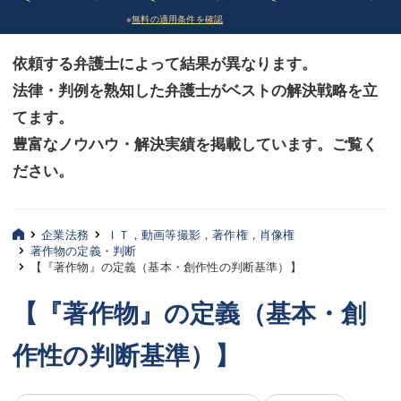
※
無料の適用条件を確認
債務整理
債務整理
依頼する弁護士によって結果が異なります。
法律相談など（その他）
法律相談など（その他）
法律・判例を熟知した弁護士がベストの解決戦略を立
お客様へ
お客様へ
てます。
みずほ中央の特長・実質編
みずほ中央の特長・実質編
豊富なノウハウ・解決実績を掲載しています。ご覧く
ださい。
みずほ中央の特長・形式編
みずほ中央の特長・形式編
弁護士紹介
弁護士紹介
企業法務
ＩＴ，動画等撮影，著作権，肖像権
著作物の定義・判断
三平 聡史
三平 聡史
【『著作物』の定義（基本・創作性の判断基準）】
酒井 博之
酒井 博之
【『著作物』の定義（基本・創
坂本 陽一
坂本 陽一
作性の判断基準）】
桶川 聡
桶川 聡