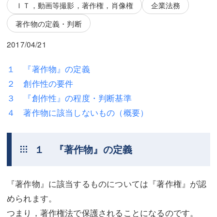
三平 隆史
三平 隆史
ＩＴ，動画等撮影，著作権，肖像権
企業法務
著作物の定義・判断
吉元 優仁
吉元 優仁
2017/04/21
弁護士費用
小川 祐
弁護士費用
不動産
１ 『著作物』の定義
２ 創作性の要件
不動産
相続・遺言
３ 『創作性』の程度・判断基準
相続・遺言
離婚（夫婦間トラブル）
４ 著作物に該当しないもの（概要）
離婚（夫婦間トラブル）
企業法務
１ 『著作物』の定義
企業法務
労働問題（解雇，残業等）
労働問題（解雇，残業等）
刑事弁護
『著作物』に該当するものについては『著作権』が認
刑事弁護
交通事故
められます。
交通事故
不動産登記
つまり，著作権法で保護されることになるのです。