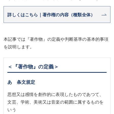
不動産登記
商業登記
詳しくはこちら｜著作権の内容（種類全体）
商業登記
調査・書面作成
調査・書面作成
債務整理
本記事では『著作物』の定義や判断基準の基本的事項
マスコミ取材・実績
債務整理
を説明します。
マスコミ取材・実績
アクセス
アクセス
東京事務所 (新宿・四谷)
＜『著作物』の定義＞
東京事務所 (新宿・四谷)
埼玉事務所 (さいたま市)
あ 条文規定
埼玉事務所 (さいたま市)
川口事務所（埼玉県川口市）
思想又は感情を創作的に表現したものであつて、
お問い合せフォーム
川口事務所（埼玉県川口市）
文芸、学術、美術又は音楽の範囲に属するものを
いう