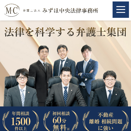
ホーム
ホーム
取扱分野
取扱分野
不動産
不動産
相続・遺言
相続・遺言
離婚（夫婦間トラブル）
離婚（夫婦間トラブル）
企業法務
企業法務
労働問題（解雇，残業等）
労働問題（解雇，残業等）
刑事弁護
刑事弁護
交通事故
交通事故