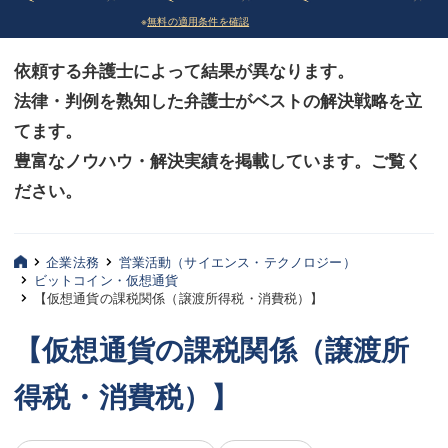
※
無料の適用条件を確認
債務整理
債務整理
依頼する弁護士によって結果が異なります。
法律相談など（その他）
法律相談など（その他）
法律・判例を熟知した弁護士がベストの解決戦略を立
お客様へ
お客様へ
てます。
みずほ中央の特長・実質編
みずほ中央の特長・実質編
豊富なノウハウ・解決実績を掲載しています。ご覧く
ださい。
みずほ中央の特長・形式編
みずほ中央の特長・形式編
弁護士紹介
弁護士紹介
企業法務
営業活動（サイエンス・テクノロジー）
ビットコイン・仮想通貨
三平 聡史
三平 聡史
【仮想通貨の課税関係（譲渡所得税・消費税）】
酒井 博之
酒井 博之
【仮想通貨の課税関係（譲渡所
坂本 陽一
坂本 陽一
得税・消費税）】
桶川 聡
桶川 聡