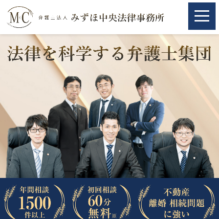
ホーム
ホーム
取扱分野
取扱分野
不動産
不動産
相続・遺言
相続・遺言
離婚（夫婦間トラブル）
離婚（夫婦間トラブル）
企業法務
企業法務
労働問題（解雇，残業等）
労働問題（解雇，残業等）
刑事弁護
刑事弁護
交通事故
交通事故