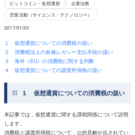
三平 隆史
三平 隆史
ビットコイン・仮想通貨
企業法務
営業活動（サイエンス・テクノロジー）
吉元 優仁
吉元 優仁
2017/01/30
弁護士費用
小川 祐
弁護士費用
不動産
１ 仮想通貨についての消費税の扱い
２ 消費税法上の各種レガシー支払手段の扱い
不動産
相続・遺言
３ 海外（EU）の消費税に関する判断
相続・遺言
離婚（夫婦間トラブル）
４ 仮想通貨についての譲渡所得税の扱い
離婚（夫婦間トラブル）
企業法務
１ 仮想通貨についての消費税の扱い
企業法務
労働問題（解雇，残業等）
労働問題（解雇，残業等）
刑事弁護
本記事では，仮想通貨に関する課税関係について説明
刑事弁護
交通事故
します。
交通事故
不動産登記
消費税と譲渡所得税について，公的見解が出されてい