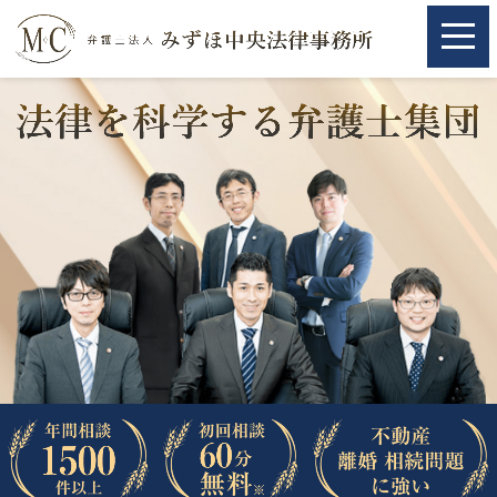
ホーム
ホーム
取扱分野
取扱分野
不動産
不動産
相続・遺言
相続・遺言
離婚（夫婦間トラブル）
離婚（夫婦間トラブル）
企業法務
企業法務
労働問題（解雇，残業等）
労働問題（解雇，残業等）
刑事弁護
刑事弁護
交通事故
交通事故