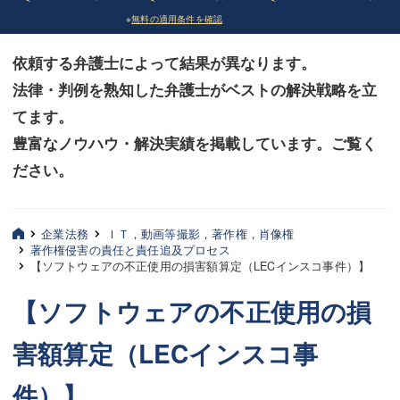
※
無料の適用条件を確認
債務整理
債務整理
依頼する弁護士によって結果が異なります。
法律相談など（その他）
法律相談など（その他）
法律・判例を熟知した弁護士がベストの解決戦略を立
お客様へ
お客様へ
てます。
みずほ中央の特長・実質編
みずほ中央の特長・実質編
豊富なノウハウ・解決実績を掲載しています。ご覧く
ださい。
みずほ中央の特長・形式編
みずほ中央の特長・形式編
弁護士紹介
弁護士紹介
企業法務
ＩＴ，動画等撮影，著作権，肖像権
著作権侵害の責任と責任追及プロセス
三平 聡史
三平 聡史
【ソフトウェアの不正使用の損害額算定（LECインスコ事件）】
酒井 博之
酒井 博之
【ソフトウェアの不正使用の損
坂本 陽一
坂本 陽一
害額算定（LECインスコ事
桶川 聡
桶川 聡
件）】