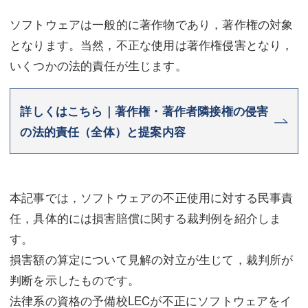
不動産登記
商業登記
ソフトウェアは一般的に著作物であり，著作権の対象
となります。当然，不正な使用は著作権侵害となり，
商業登記
調査・書面作成
いくつかの法的責任が生じます。
調査・書面作成
債務整理
マスコミ取材・実績
詳しくはこちら｜著作権・著作者隣接権の侵害
債務整理
の法的責任（全体）と提案内容
マスコミ取材・実績
アクセス
アクセス
東京事務所 (新宿・四谷)
本記事では，ソフトウェアの不正使用に対する民事責
東京事務所 (新宿・四谷)
埼玉事務所 (さいたま市)
任，具体的には損害賠償に関する裁判例を紹介しま
埼玉事務所 (さいたま市)
川口事務所（埼玉県川口市）
す。
お問い合せフォーム
川口事務所（埼玉県川口市）
損害額の算定について見解の対立が生じて，裁判所が
判断を示したものです。
法律系の資格の予備校LECが不正にソフトウェアをイ