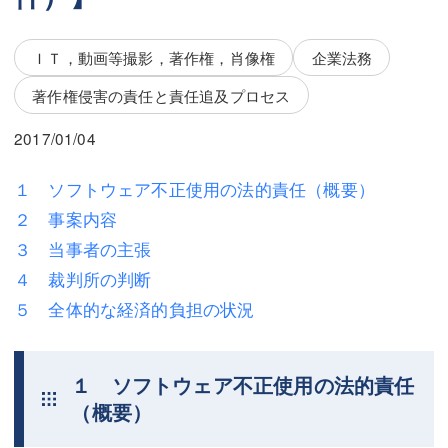
三平 隆史
三平 隆史
吉元 優仁
吉元 優仁
ＩＴ，動画等撮影，著作権，肖像権
企業法務
弁護士費用
著作権侵害の責任と責任追及プロセス
小川 祐
弁護士費用
不動産
2017/01/04
不動産
相続・遺言
１ ソフトウェア不正使用の法的責任（概要）
２ 事案内容
相続・遺言
離婚（夫婦間トラブル）
３ 当事者の主張
離婚（夫婦間トラブル）
企業法務
４ 裁判所の判断
５ 全体的な経済的負担の状況
企業法務
労働問題（解雇，残業等）
労働問題（解雇，残業等）
刑事弁護
１ ソフトウェア不正使用の法的責任
刑事弁護
交通事故
（概要）
交通事故
不動産登記