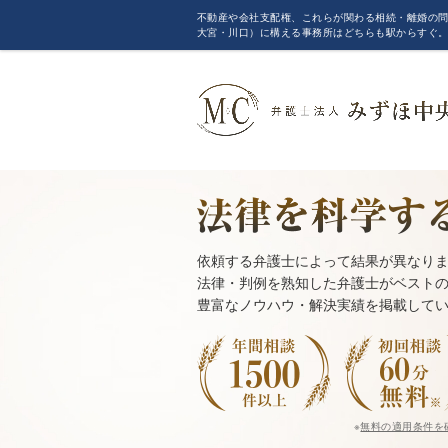
不動産や会社支配権、これらが関わる相続・離婚の問
大宮・川口）に構える事務所はどちらも駅からすぐ
依頼する弁護士によって結果が異なり
法律・判例を熟知した弁護士がベスト
豊富なノウハウ・解決実績を掲載して
※
無料の適用条件を