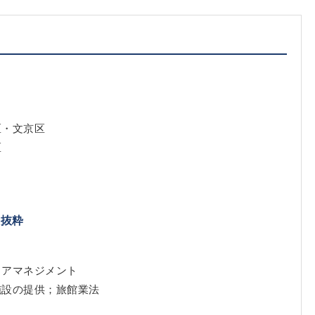
区・文京区
区
｜抜粋
リアマネジメント
施設の提供；旅館業法