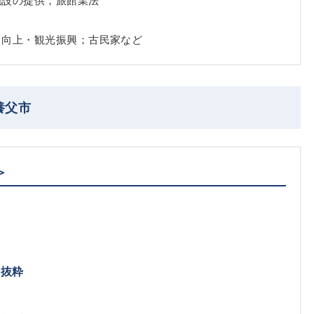
力向上・観光振興；古民家など
養父市
＞
｜抜粋