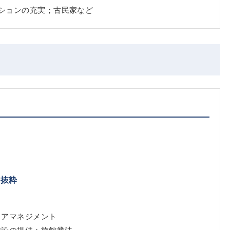
ンションの充実；古民家など
）
｜抜粋
リアマネジメント
施設の提供；旅館業法