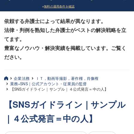
※
無料の適用条件を確認
債務整理
債務整理
依頼する弁護士によって結果が異なります。
法律相談など（その他）
法律相談など（その他）
法律・判例を熟知した弁護士がベストの解決戦略を立
お客様へ
お客様へ
てます。
みずほ中央の特長・実質編
みずほ中央の特長・実質編
豊富なノウハウ・解決実績を掲載しています。ご覧く
ださい。
みずほ中央の特長・形式編
みずほ中央の特長・形式編
弁護士紹介
弁護士紹介
企業法務
ＩＴ，動画等撮影，著作権，肖像権
業務×SNS｜公式アカウント・従業員の監督
三平 聡史
三平 聡史
【SNSガイドライン｜サンプル｜４公式発言＝中の人】
酒井 博之
酒井 博之
【SNSガイドライン｜サンプル
坂本 陽一
坂本 陽一
｜４公式発言＝中の人】
桶川 聡
桶川 聡