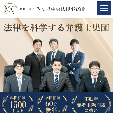
ホーム
ホーム
取扱分野
取扱分野
不動産
不動産
相続・遺言
相続・遺言
離婚（夫婦間トラブル）
離婚（夫婦間トラブル）
企業法務
企業法務
労働問題（解雇，残業等）
労働問題（解雇，残業等）
刑事弁護
刑事弁護
交通事故
交通事故