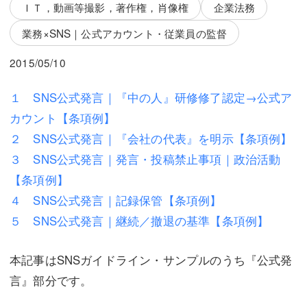
三平 隆史
三平 隆史
ＩＴ，動画等撮影，著作権，肖像権
企業法務
業務×SNS｜公式アカウント・従業員の監督
吉元 優仁
吉元 優仁
2015/05/10
弁護士費用
小川 祐
弁護士費用
不動産
１ SNS公式発言｜『中の人』研修修了認定→公式ア
カウント【条項例】
不動産
相続・遺言
２ SNS公式発言｜『会社の代表』を明示【条項例】
相続・遺言
離婚（夫婦間トラブル）
３ SNS公式発言｜発言・投稿禁止事項｜政治活動
【条項例】
離婚（夫婦間トラブル）
企業法務
４ SNS公式発言｜記録保管【条項例】
企業法務
労働問題（解雇，残業等）
５ SNS公式発言｜継続／撤退の基準【条項例】
労働問題（解雇，残業等）
刑事弁護
本記事はSNSガイドライン・サンプルのうち『公式発
刑事弁護
交通事故
言』部分です。
交通事故
不動産登記