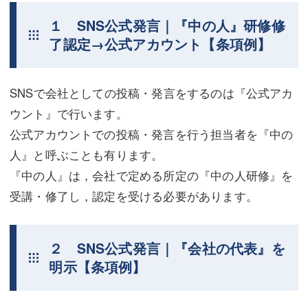
不動産登記
商業登記
１ SNS公式発言｜『中の人』研修修
了認定→公式アカウント【条項例】
商業登記
調査・書面作成
調査・書面作成
債務整理
SNSで会社としての投稿・発言をするのは『公式アカ
マスコミ取材・実績
債務整理
ウント』で行います。
公式アカウントでの投稿・発言を行う担当者を『中の
マスコミ取材・実績
アクセス
人』と呼ぶことも有ります。
アクセス
東京事務所 (新宿・四谷)
『中の人』は，会社で定める所定の『中の人研修』を
受講・修了し，認定を受ける必要があります。
東京事務所 (新宿・四谷)
埼玉事務所 (さいたま市)
埼玉事務所 (さいたま市)
川口事務所（埼玉県川口市）
２ SNS公式発言｜『会社の代表』を
お問い合せフォーム
川口事務所（埼玉県川口市）
明示【条項例】