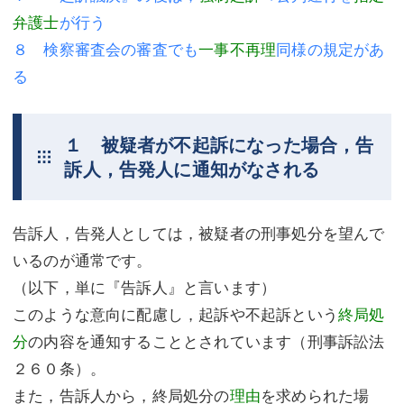
弁護士
が行う
不動産登記
商業登記
８ 検察審査会の審査でも
一事不再理
同様の規定があ
商業登記
調査・書面作成
る
調査・書面作成
債務整理
１ 被疑者が不起訴になった場合，告
マスコミ取材・実績
債務整理
訴人，告発人に通知がなされる
マスコミ取材・実績
アクセス
アクセス
東京事務所 (新宿・四谷)
告訴人，告発人としては，被疑者の刑事処分を望んで
いるのが通常です。
東京事務所 (新宿・四谷)
埼玉事務所 (さいたま市)
（以下，単に『告訴人』と言います）
埼玉事務所 (さいたま市)
川口事務所（埼玉県川口市）
このような意向に配慮し，起訴や不起訴という
終局処
お問い合せフォーム
川口事務所（埼玉県川口市）
分
の内容を通知することとされています（刑事訴訟法
２６０条）。
また，告訴人から，終局処分の
理由
を求められた場