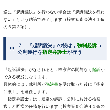
逆に『起訴議決』を行わない場合は『起訴議決を行わ
ない』という結論で終了します（検察審査会法４１条
の６第３項）。
７ 『起訴議決』の後は，
強制起訴
→
公判遂行を
指定弁護士
が行う
『起訴議決』がなされると，検察官の関与なく
起訴
が
できる状態になります。
具体的には，裁判所が
議決書
を受け取った後に「指定
弁護士」を選任します。
「指定弁護士」は，通常の起訴，公判における検察
官，と同様の任務を行います（検察審査会法４１条の