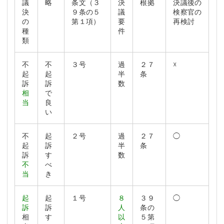
議
略
条文（３
決
根拠
決議後の
決
９条の５
議
検察官の
の
第１項）
要
再検討
種
件
類
不
不
３号
過
２７
☓
起
起
半
条
訴
訴
数
相
で
当
良
い
不
起
２号
過
２７
◯
起
訴
半
条
訴
す
数
不
べ
当
き
起
起
１号
８
３９
◯
訴
訴
人
条の
相
す
以
５第