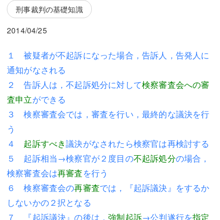
三平 隆史
三平 隆史
刑事裁判の基礎知識
吉元 優仁
吉元 優仁
2014/04/25
弁護士費用
小川 祐
１ 被疑者が不起訴になった場合，告訴人，告発人に
弁護士費用
不動産
通知がなされる
２ 告訴人は，不起訴処分に対して
検察審査会への審
不動産
相続・遺言
査申立
ができる
相続・遺言
離婚（夫婦間トラブル）
３ 検察審査会では，審査を行い，最終的な議決を行
う
離婚（夫婦間トラブル）
企業法務
４
起訴すべき
議決がなされたら検察官は再検討する
企業法務
労働問題（解雇，残業等）
５ 起訴相当→検察官が２度目の
不起訴処分
の場合，
検察審査会は
再審査
を行う
労働問題（解雇，残業等）
刑事弁護
６ 検察審査会の
再審査
では，『起訴議決』をするか
刑事弁護
交通事故
しないかの２択となる
交通事故
不動産登記
７ 『起訴議決』の後は，
強制起訴
→公判遂行を
指定