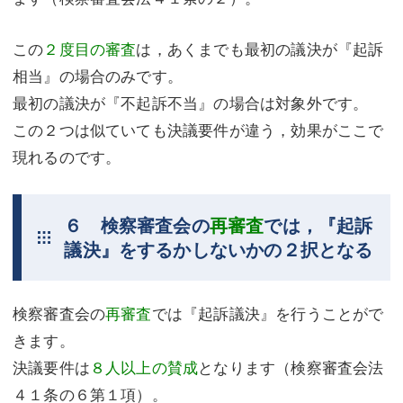
この
２度目の審査
は，あくまでも最初の議決が『起訴
相当』の場合のみです。
最初の議決が『不起訴不当』の場合は対象外です。
この２つは似ていても決議要件が違う，効果がここで
現れるのです。
６ 検察審査会の
再審査
では，『起訴
議決』をするかしないかの２択となる
検察審査会の
再審査
では『起訴議決』を行うことがで
きます。
決議要件は
８人以上の賛成
となります（検察審査会法
４１条の６第１項）。