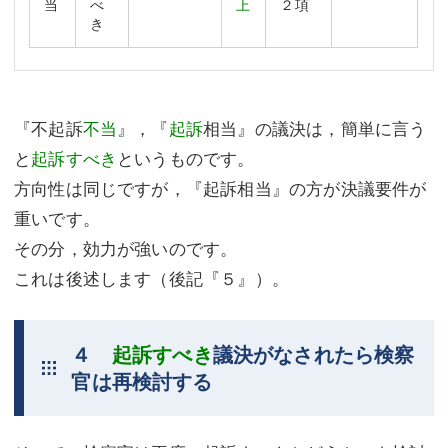
当
べ
上
２項
き
『不起訴
不当
』，『
起訴
相当』の議決は，簡単に言う
と
起訴すべき
というものです。
方向性は同じですが，『起訴相当』の方が決議要件が
重いです。
その分，効力が強いのです。
これは後述します（後記『５』）。
４
起訴すべき
議決がなされたら検察
官は再検討する