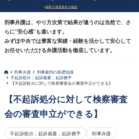
※
無料の適用条件を確認
債務整理
債務整理
刑事弁護は、やり方次第で結果が違うのは当然で、さ
法律相談など（その他）
法律相談など（その他）
らに”安心感”も違います。
お客様へ
お客様へ
みずほ中央では豊富な実績・経験を活かして安心して
みずほ中央の特長・実質編
みずほ中央の特長・実質編
お任せいただける弁護活動を徹底しています。
みずほ中央の特長・形式編
みずほ中央の特長・形式編
刑事弁護
刑事裁判の基礎知識
弁護士紹介
弁護士紹介
不起訴処分；起訴裁量，起訴猶予
【不起訴処分に対して検察審査会の審査申立ができる】
三平 聡史
三平 聡史
【不起訴処分に対して検察審査
酒井 博之
酒井 博之
会の審査申立ができる】
坂本 陽一
坂本 陽一
桶川 聡
桶川 聡
不起訴処分；起訴裁量，起訴猶予
刑事弁護