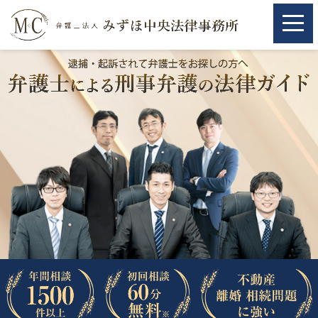
ホーム
ホーム
取扱分野
取扱分野
不動産
不動産
相続・遺言
相続・遺言
離婚（夫婦間トラブル）
離婚（夫婦間トラブル）
企業法務
企業法務
労働問題（解雇，残業等）
労働問題（解雇，残業等）
刑事弁護
刑事弁護
交通事故
交通事故