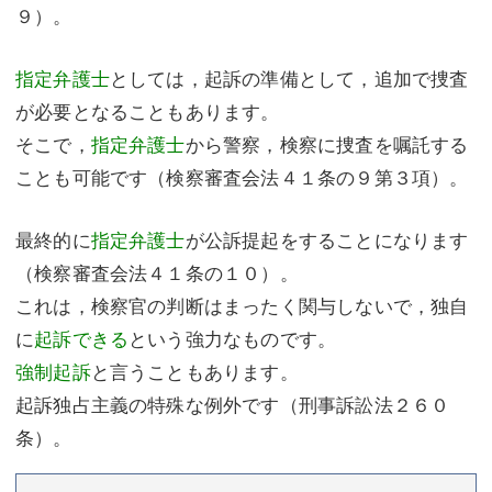
９）。
指定弁護士
としては，起訴の準備として，追加で捜査
が必要となることもあります。
そこで，
指定弁護士
から警察，検察に捜査を嘱託する
ことも可能です（検察審査会法４１条の９第３項）。
最終的に
指定弁護士
が公訴提起をすることになります
（検察審査会法４１条の１０）。
これは，検察官の判断はまったく関与しないで，独自
に
起訴できる
という強力なものです。
強制起訴
と言うこともあります。
起訴独占主義の特殊な例外です（刑事訴訟法２６０
条）。