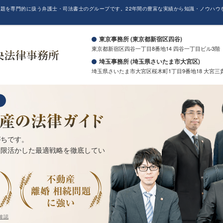
題を専門的に扱う弁護士・司法書士のグループです。22年間の豊富な実績から知識・ノウハウ
。
東京事務所 (東京都新宿区四谷)
東京都新宿区四谷一丁目8番地14 四谷一丁目ビル3階
埼玉事務所 (埼玉県さいたま市大宮区)
埼玉県さいたま市大宮区桜木町1丁目9番地18 大宮三
がちです。
大限活かした最適戦略を徹底してい
確認