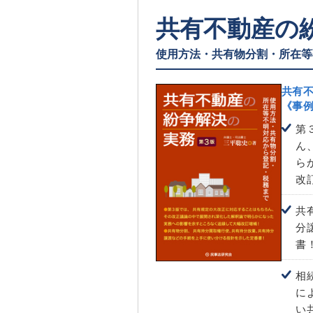
共有不動産の
使用方法・共有物分割・所在等
共有
《事
第
ん
ら
改
共
分
書
相
に
い