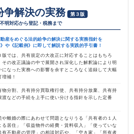
紛争解決の実務
第３版
不明対応から登記・税務まで
不動産をめぐる法的紛争の解決に関する実務指針を
例》や《記載例》に即して解説する実践的手引書！
３版では、共有規定の大改正に対応することはもちろ
、その改正議論の中で展開され深化した解釈論により明
かになった実務への影響を余すところなく追録して大幅
訂増補！
有物分割、共有持分買取権行使、共有持分放棄、共有持
譲渡などの手続を上手に使い分ける指針を示した定番
！
続や離婚の際にあわせて問題となりうる「共有者の１人
よる居住」「収益物件の経費・賃料収入」「使っていな
共有不動産の管理」の相談対応や、「空き家」「所有者