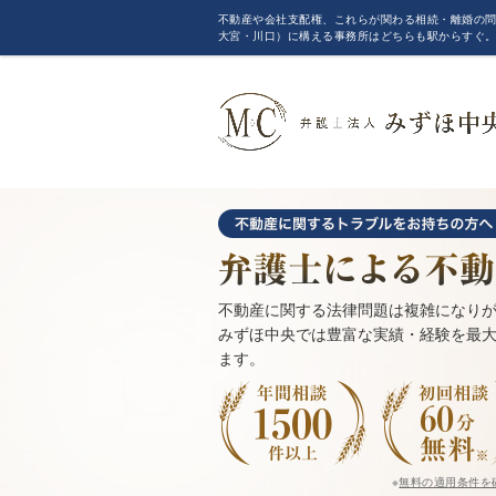
不動産や会社支配権、これらが関わる相続・離婚の問
大宮・川口）に構える事務所はどちらも駅からすぐ
不動産に関する法律問題は複雑になり
みずほ中央では豊富な実績・経験を最
ます。
※
無料の適用条件を