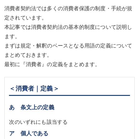
消費者契約法では多くの消費者保護の制度・手続が規
不動産登記
商業登記
定されています。
商業登記
調査・書面作成
本記事では消費者契約法の基本的制度について説明し
ます。
調査・書面作成
債務整理
まずは規定・解釈のベースとなる用語の定義について
マスコミ取材・実績
債務整理
まとめておきます。
マスコミ取材・実績
アクセス
最初に『消費者』の定義をまとめます。
アクセス
東京事務所 (新宿・四谷)
＜消費者｜定義＞
東京事務所 (新宿・四谷)
埼玉事務所 (さいたま市)
埼玉事務所 (さいたま市)
川口事務所（埼玉県川口市）
あ 条文上の定義
お問い合せフォーム
川口事務所（埼玉県川口市）
次のいずれにも該当する
ア 個人である