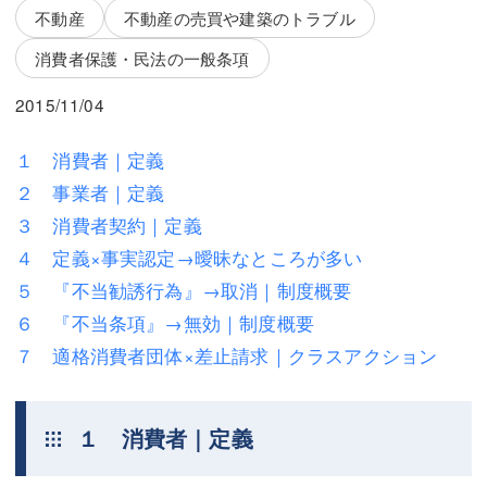
三平 隆史
三平 隆史
不動産
不動産の売買や建築のトラブル
吉元 優仁
吉元 優仁
消費者保護・民法の一般条項
弁護士費用
小川 祐
2015/11/04
弁護士費用
不動産
１ 消費者｜定義
２ 事業者｜定義
不動産
相続・遺言
３ 消費者契約｜定義
相続・遺言
離婚（夫婦間トラブル）
４ 定義×事実認定→曖昧なところが多い
離婚（夫婦間トラブル）
企業法務
５ 『不当勧誘行為』→取消｜制度概要
６ 『不当条項』→無効｜制度概要
企業法務
労働問題（解雇，残業等）
７ 適格消費者団体×差止請求｜クラスアクション
労働問題（解雇，残業等）
刑事弁護
刑事弁護
交通事故
１ 消費者｜定義
交通事故
不動産登記