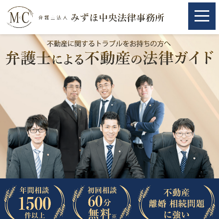
ホーム
ホーム
取扱分野
取扱分野
不動産
不動産
相続・遺言
相続・遺言
離婚（夫婦間トラブル）
離婚（夫婦間トラブル）
企業法務
企業法務
労働問題（解雇，残業等）
労働問題（解雇，残業等）
刑事弁護
刑事弁護
交通事故
交通事故