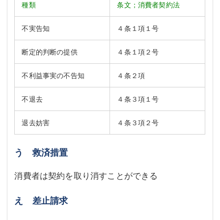
種類
条文；消費者契約法
不実告知
４条１項１号
断定的判断の提供
４条１項２号
不利益事実の不告知
４条２項
不退去
４条３項１号
退去妨害
４条３項２号
う 救済措置
消費者は契約を取り消すことができる
え 差止請求