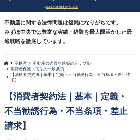
※
無料の適用条件を確認
債務整理
債務整理
不動産に関する法律問題は複雑になりがちです。
法律相談など（その他）
法律相談など（その他）
みずほ中央では豊富な実績・経験を最大限活かした最
お客様へ
お客様へ
適戦略を徹底しています。
みずほ中央の特長・実質編
みずほ中央の特長・実質編
みずほ中央の特長・形式編
みずほ中央の特長・形式編
不動産
不動産の売買や建築のトラブル
消費者保護・民法の一般条項
【消費者契約法｜基本｜定義・不当勧誘行為・不当条項・差止請
弁護士紹介
弁護士紹介
求】
三平 聡史
三平 聡史
【消費者契約法｜基本｜定義・
酒井 博之
酒井 博之
不当勧誘行為・不当条項・差止
坂本 陽一
坂本 陽一
請求】
桶川 聡
桶川 聡