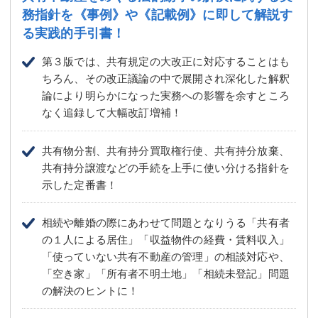
務指針を
《事例》や《記載例》に即して解説す
る実践的手引書！
第３版では、共有規定の大改正に対応することはも
ちろん、その改正議論の中で展開され深化した解釈
論により明らかになった実務への影響を余すところ
なく追録して大幅改訂増補！
共有物分割、共有持分買取権行使、共有持分放棄、
共有持分譲渡などの手続を上手に使い分ける指針を
示した定番書！
相続や離婚の際にあわせて問題となりうる「共有者
の１人による居住」「収益物件の経費・賃料収入」
「使っていない共有不動産の管理」の相談対応や、
「空き家」「所有者不明土地」「相続未登記」問題
の解決のヒントに！