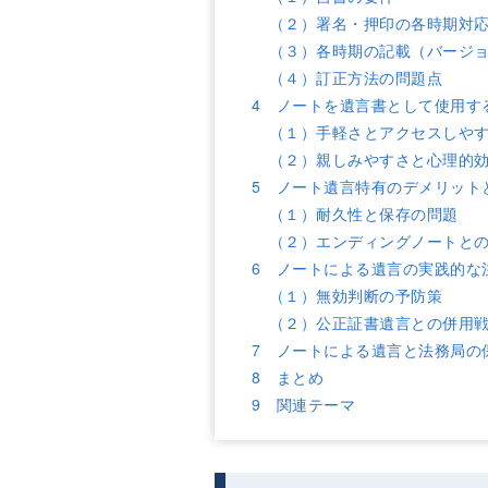
（２）署名・押印の各時期対
（３）各時期の記載（バージ
（４）訂正方法の問題点
4 ノートを遺言書として使用す
（１）手軽さとアクセスしや
（２）親しみやすさと心理的
5 ノート遺言特有のデメリット
（１）耐久性と保存の問題
（２）エンディングノートと
6 ノートによる遺言の実践的な
（１）無効判断の予防策
（２）公正証書遺言との併用
7 ノートによる遺言と法務局の
8 まとめ
9 関連テーマ