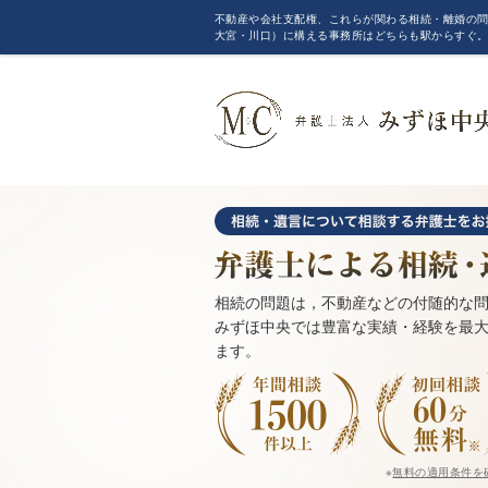
不動産や会社支配権、これらが関わる相続・離婚の問
大宮・川口）に構える事務所はどちらも駅からすぐ
相続の問題は，不動産などの付随的な
みずほ中央では豊富な実績・経験を最
ます。
※
無料の適用条件を