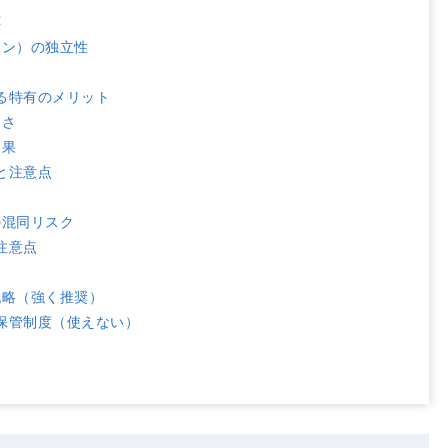
応
ョン）の独立性
る特有のメリット
すさ
効果
と注意点
の混同リスク
注意点
戦略（強く推奨）
保管制度（使えない）