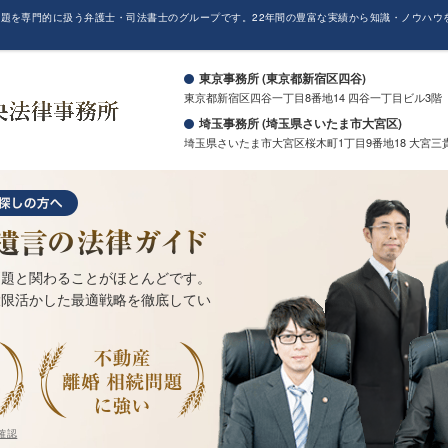
題を専門的に扱う弁護士・司法書士のグループです。22年間の豊富な実績から知識・ノウハウ
。
東京事務所 (東京都新宿区四谷)
東京都新宿区四谷一丁目8番地14 四谷一丁目ビル3階
埼玉事務所 (埼玉県さいたま市大宮区)
埼玉県さいたま市大宮区桜木町1丁目9番地18 大宮三
問題と関わることがほとんどです。
大限活かした最適戦略を徹底してい
確認