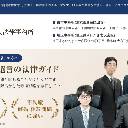
題を専門的に扱う弁護士・司法書士のグループです。22年間の豊富な実績から知識・ノウハウ
。
東京事務所 (東京都新宿区四谷)
東京都新宿区四谷一丁目8番地14 四谷一丁目ビル3階
埼玉事務所 (埼玉県さいたま市大宮区)
埼玉県さいたま市大宮区桜木町1丁目9番地18 大宮三
問題と関わることがほとんどです。
大限活かした最適戦略を徹底してい
確認