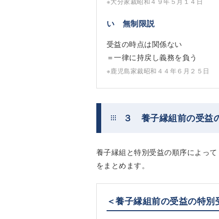
※大分家裁昭和４９年５月１４日
い 無制限説
受益の時点は関係ない
＝一律に持戻し義務を負う
※鹿児島家裁昭和４４年６月２５日
３ 養子縁組前の受益
養子縁組と特別受益の順序によって
をまとめます。
＜養子縁組前の受益の特別