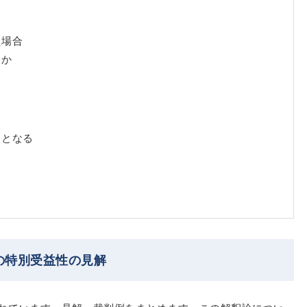
た場合
うか
ととなる
の特別受益性の見解