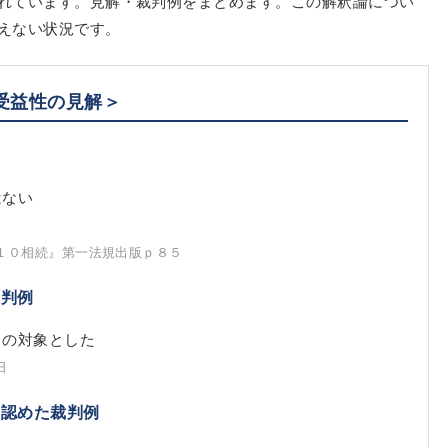
れています。見解・裁判例をまとめます。この解釈論につい
えない状況です。
受益性の見解＞
はない
る
１０相続』第一法規出版ｐ８５
裁判例
しの対象とした
日
を認めた裁判例