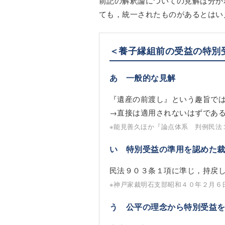
前記の解釈論についての見解は分か
ても，統一されたものがあるとはい
＜養子縁組前の受益の特別
あ 一般的な見解
『遺産の前渡し』という趣旨で
→直接は適用されないはずであ
※能見善久ほか『論点体系 判例民法
い 特別受益の準用を認めた
民法９０３条１項に準じ，持戻
※神戸家裁明石支部昭和４０年２月６
う 公平の理念から特別受益