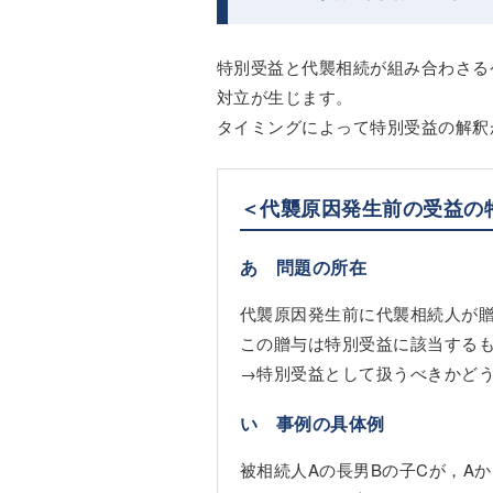
特別受益と代襲相続が組み合わさる
対立が生じます。
タイミングによって特別受益の解釈
＜代襲原因発生前の受益の
あ 問題の所在
代襲原因発生前に代襲相続人が
この贈与は特別受益に該当する
→特別受益として扱うべきかど
い 事例の具体例
被相続人Aの長男Bの子Cが，A