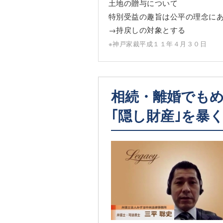
土地の贈与について
特別受益の趣旨は公平の理念に
→持戻しの対象とする
※神戸家裁平成１１年４月３０日
相続・離婚でも
｢隠し財産｣を暴