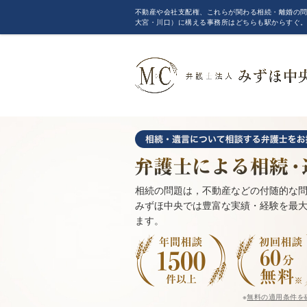
不動産や会社支配権、これらが関わる相続・離婚の問
大宮・川口）に構える事務所はどちらも駅からすぐ
相続の問題は，不動産などの付随的な
みずほ中央では豊富な実績・経験を最
ます。
※
無料の適用条件を