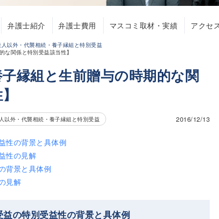
弁護士紹介
弁護士費用
マスコミ取材・実績
アクセ
続人以外・代襲相続・養子縁組と特別受益
的な関係と特別受益該当性】
養子縁組と生前贈与の時期的な関
性】
2016/12/13
人以外・代襲相続・養子縁組と特別受益
益性の背景と具体例
益性の見解
の背景と具体例
の見解
受益の特別受益性の背景と具体例