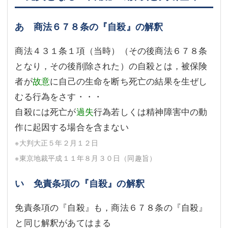
あ 商法６７８条の『自殺』の解釈
商法４３１条１項（当時）（その後商法６７８条
となり，その後削除された）の自殺とは，被保険
者が
故意
に自己の生命を断ち死亡の結果を生ぜし
むる行為をさす・・・
自殺には死亡が
過失
行為若しくは精神障害中の動
作に起因する場合を含まない
※大判大正５年２月１２日
※東京地裁平成１１年８月３０日（同趣旨）
い 免責条項の『自殺』の解釈
免責条項の『自殺』も，商法６７８条の『自殺』
と同じ解釈があてはまる