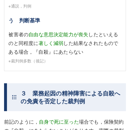
※通説，判例
う 判断基準
被害者の
自由な意思決定能力が喪失
したといえる
のと同程度に
著しく減弱
した結果なされたもので
ある場合，『自殺』にあたらない
※裁判例多数（後記）
３ 業務起因の精神障害による自殺へ
の免責を否定した裁判例
前記のように，
自身で死に至った
場合でも，保険契約