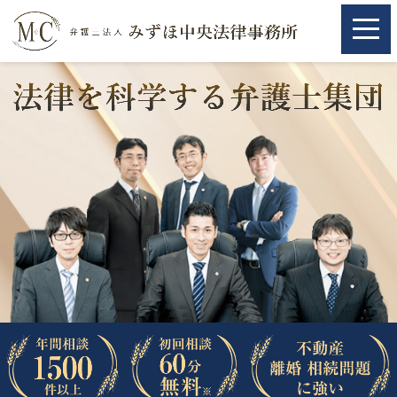
ホーム
ホーム
取扱分野
取扱分野
不動産
不動産
相続・遺言
相続・遺言
離婚（夫婦間トラブル）
離婚（夫婦間トラブル）
企業法務
企業法務
労働問題（解雇，残業等）
労働問題（解雇，残業等）
刑事弁護
刑事弁護
交通事故
交通事故