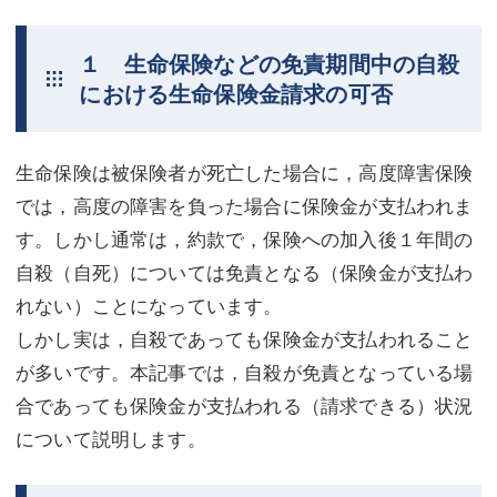
不動産登記
商業登記
１ 生命保険などの免責期間中の自殺
商業登記
調査・書面作成
における生命保険金請求の可否
調査・書面作成
債務整理
生命保険は被保険者が死亡した場合に，高度障害保険
マスコミ取材・実績
債務整理
では，高度の障害を負った場合に保険金が支払われま
マスコミ取材・実績
アクセス
す。しかし通常は，約款で，保険への加入後１年間の
自殺（自死）については免責となる（保険金が支払わ
アクセス
東京事務所 (新宿・四谷)
れない）ことになっています。
東京事務所 (新宿・四谷)
埼玉事務所 (さいたま市)
しかし実は，自殺であっても保険金が支払われること
埼玉事務所 (さいたま市)
川口事務所（埼玉県川口市）
が多いです。本記事では，自殺が免責となっている場
合であっても保険金が支払われる（請求できる）状況
お問い合せフォーム
川口事務所（埼玉県川口市）
について説明します。