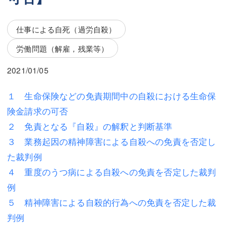
三平 隆史
三平 隆史
吉元 優仁
吉元 優仁
仕事による自死（過労自殺）
弁護士費用
労働問題（解雇，残業等）
小川 祐
弁護士費用
不動産
2021/01/05
不動産
相続・遺言
１ 生命保険などの免責期間中の自殺における生命保
険金請求の可否
相続・遺言
離婚（夫婦間トラブル）
２ 免責となる『自殺』の解釈と判断基準
離婚（夫婦間トラブル）
企業法務
３ 業務起因の精神障害による自殺への免責を否定し
た裁判例
企業法務
労働問題（解雇，残業等）
４ 重度のうつ病による自殺への免責を否定した裁判
労働問題（解雇，残業等）
刑事弁護
例
刑事弁護
交通事故
５ 精神障害による自殺的行為への免責を否定した裁
判例
交通事故
不動産登記