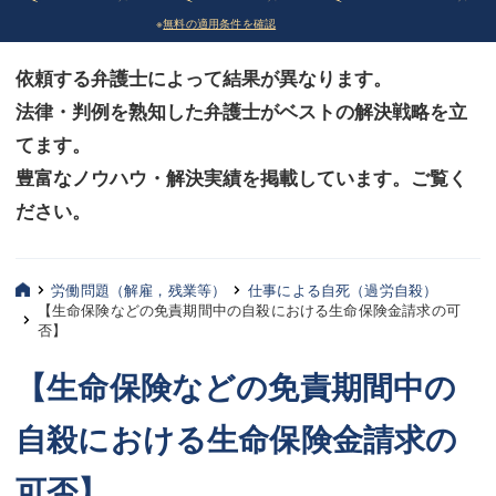
※
無料の適用条件を確認
債務整理
債務整理
依頼する弁護士によって結果が異なります。
法律相談など（その他）
法律相談など（その他）
法律・判例を熟知した弁護士がベストの解決戦略を立
お客様へ
お客様へ
てます。
みずほ中央の特長・実質編
みずほ中央の特長・実質編
豊富なノウハウ・解決実績を掲載しています。ご覧く
ださい。
みずほ中央の特長・形式編
みずほ中央の特長・形式編
弁護士紹介
弁護士紹介
労働問題（解雇，残業等）
仕事による自死（過労自殺）
【生命保険などの免責期間中の自殺における生命保険金請求の可
三平 聡史
三平 聡史
否】
酒井 博之
酒井 博之
【生命保険などの免責期間中の
坂本 陽一
坂本 陽一
自殺における生命保険金請求の
桶川 聡
桶川 聡
可否】