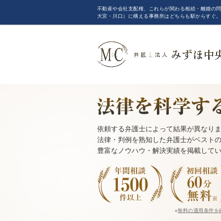
不動産や会社支配権、これらが関わる相続・離婚の問
大宮・川口）に構える事務所はどちらも駅からすぐ
依頼する弁護士によって結果が異なり
法律・判例を熟知した弁護士がベスト
豊富なノウハウ・解決実績を掲載して
※
無料の適用条件を