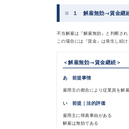
１ 解雇無効→賃金継
不当解雇は『解雇無効』と判断され
この場合には『賃金』は発生し続け
＜解雇無効→賃金継続＞
あ 前提事情
雇用主の都合により従業員を解
い 前提｜法的評価
雇用主に帰責事由がある
解雇は無効である