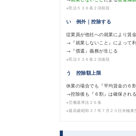
※民法５３６条２項前段
い 例外｜控除する
従業員が他社への就業により賃
→『就業しないこと』によって
→『償還』義務が生じる
※民法５３６条２項後段
う 控除額上限
休業の場合でも『平均賃金の６
→控除後も『６割』は確保され
※労働基準法２６条
※最高裁昭和３７年７月２０日米極東