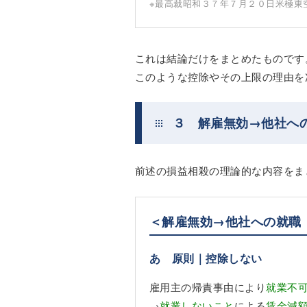
※最高裁昭和３７年７月２０日米極東
これは結論だけをまとめたものです
このような控除やその上限の理由を
３ 解雇無効→他社へ
前述の損益相殺の理論的な内容をま
＜解雇無効→他社への就職
あ 原則｜控除しない
雇用主の帰責事由により
就業不
→
就業しないこと
による
賃金減