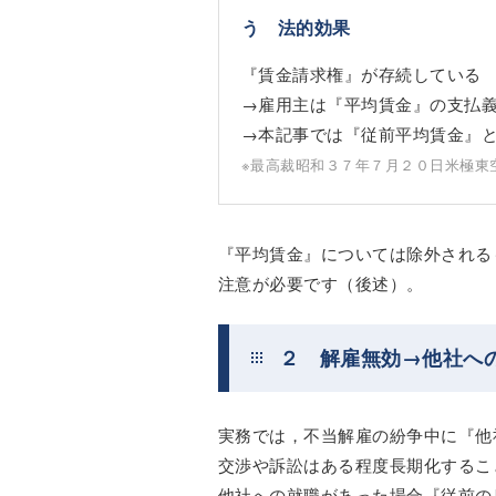
う 法的効果
『賃金請求権』が存続している
→雇用主は『平均賃金』の支払
→本記事では『従前平均賃金』
※最高裁昭和３７年７月２０日米極東
『平均賃金』については除外される
注意が必要です（後述）。
２ 解雇無効→他社へ
実務では，不当解雇の紛争中に『他
交渉や訴訟はある程度長期化するこ
他社への就職があった場合『従前の