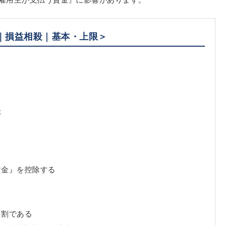
｜損益相殺｜基本・上限＞
ぶ
賃金』を控除する
４割である