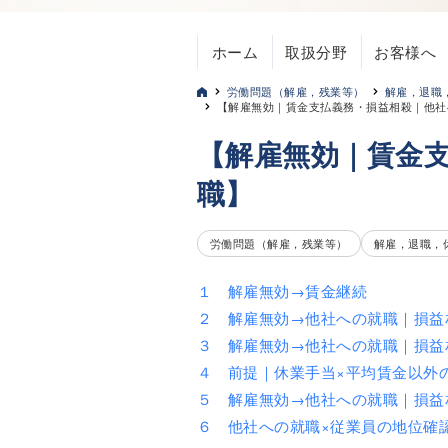
ホーム
取扱分野
お客様へ
労働問題（解雇，残業等）
解雇，退職
【解雇無効｜賃金支払義務・損益相殺｜他社
【解雇無効｜賃金
職】
労働問題（解雇，残業等）
解雇，退職，
１ 解雇無効→賃金継続
２ 解雇無効→他社への就職｜損益
３ 解雇無効→他社への就職｜損益
４ 前提｜休業手当×平均賃金以外
５ 解雇無効→他社への就職｜損益
６ 他社への就職×従業員の地位確