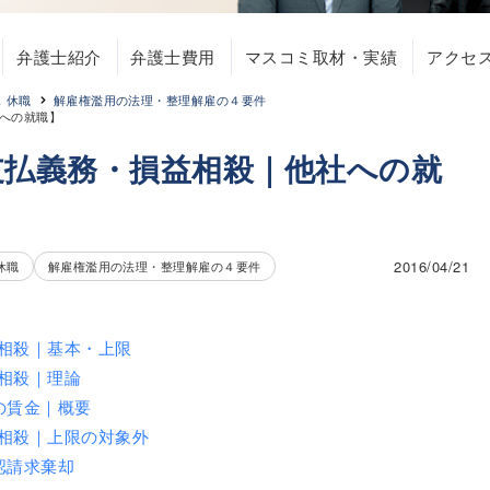
弁護士紹介
弁護士費用
マスコミ取材・実績
アクセ
，休職
解雇権濫用の法理・整理解雇の４要件
への就職】
支払義務・損益相殺｜他社への就
2016/04/21
休職
解雇権濫用の法理・整理解雇の４要件
相殺｜基本・上限
相殺｜理論
の賃金｜概要
相殺｜上限の対象外
認請求棄却