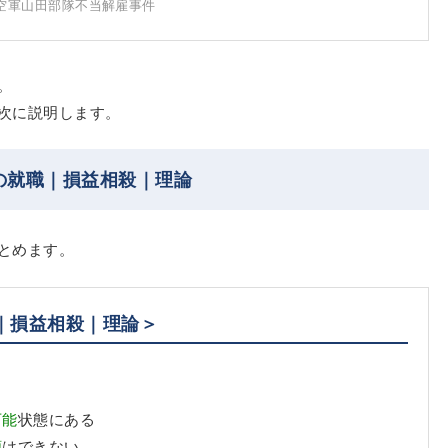
空軍山田部隊不当解雇事件
。
次に説明します。
の就職｜損益相殺｜理論
とめます。
｜損益相殺｜理論＞
可能
状態にある
額
はできない