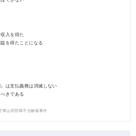
金収入を得た
利益を得たことになる
割』は支払義務は消滅しない
るべきである
空軍山田部隊不当解雇事件