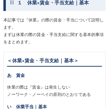
１ 休業×賃金・手当支給｜基本
不動産登記
商業登記
商業登記
調査・書面作成
本記事では『休業』の際の賃金・手当について説明し
ます。
調査・書面作成
債務整理
まずは休業の際の賃金・手当支給に関する基本的事項
マスコミ取材・実績
債務整理
をまとめます。
マスコミ取材・実績
アクセス
＜休業×賃金・手当支給｜基本＞
アクセス
東京事務所 (新宿・四谷)
東京事務所 (新宿・四谷)
埼玉事務所 (さいたま市)
あ 賃金
埼玉事務所 (さいたま市)
川口事務所（埼玉県川口市）
休業の際は『賃金』は発生しない
お問い合せフォーム
川口事務所（埼玉県川口市）
ノーワーク・ノーペイの原則のとおりである
い 休業手当｜基本