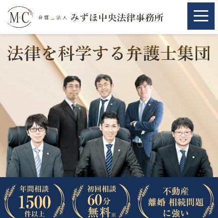
ホーム
ホーム
取扱分野
取扱分野
不動産
不動産
相続・遺言
相続・遺言
離婚（夫婦間トラブル）
離婚（夫婦間トラブル）
企業法務
企業法務
労働問題（解雇，残業等）
労働問題（解雇，残業等）
刑事弁護
刑事弁護
交通事故
交通事故