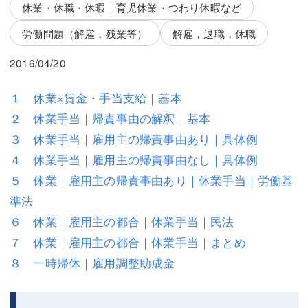
三平 隆史
三平 隆史
休業・休職・休暇｜育児休業・つわり休暇など
労働問題（解雇，残業等）
解雇，退職，休職
吉元 優仁
吉元 優仁
2016/04/20
弁護士費用
小川 祐
弁護士費用
不動産
１ 休業×賃金・手当支給｜基本
２ 休業手当｜帰責事由の解釈｜基本
不動産
相続・遺言
３ 休業手当｜雇用主の帰責事由あり｜具体例
相続・遺言
離婚（夫婦間トラブル）
４ 休業手当｜雇用主の帰責事由なし｜具体例
５ 休業｜雇用主の帰責事由あり｜休業手当｜労働基
離婚（夫婦間トラブル）
企業法務
準法
企業法務
労働問題（解雇，残業等）
６ 休業｜雇用主の都合｜休業手当｜民法
７ 休業｜雇用主の都合｜休業手当｜まとめ
労働問題（解雇，残業等）
刑事弁護
８ 一時帰休｜雇用調整助成金
刑事弁護
交通事故
交通事故
不動産登記