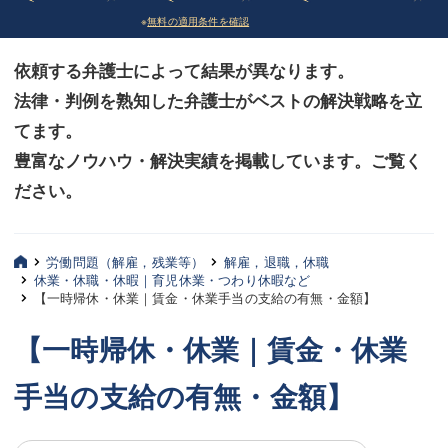
※
無料の適用条件を確認
債務整理
債務整理
依頼する弁護士によって結果が異なります。
法律相談など（その他）
法律相談など（その他）
法律・判例を熟知した弁護士がベストの解決戦略を立
お客様へ
お客様へ
てます。
みずほ中央の特長・実質編
みずほ中央の特長・実質編
豊富なノウハウ・解決実績を掲載しています。ご覧く
ださい。
みずほ中央の特長・形式編
みずほ中央の特長・形式編
弁護士紹介
弁護士紹介
労働問題（解雇，残業等）
解雇，退職，休職
休業・休職・休暇｜育児休業・つわり休暇など
三平 聡史
三平 聡史
【一時帰休・休業｜賃金・休業手当の支給の有無・金額】
酒井 博之
酒井 博之
【一時帰休・休業｜賃金・休業
坂本 陽一
坂本 陽一
手当の支給の有無・金額】
桶川 聡
桶川 聡