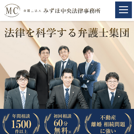
ホーム
ホーム
取扱分野
取扱分野
不動産
不動産
相続・遺言
相続・遺言
離婚（夫婦間トラブル）
離婚（夫婦間トラブル）
企業法務
企業法務
労働問題（解雇，残業等）
労働問題（解雇，残業等）
刑事弁護
刑事弁護
交通事故
交通事故