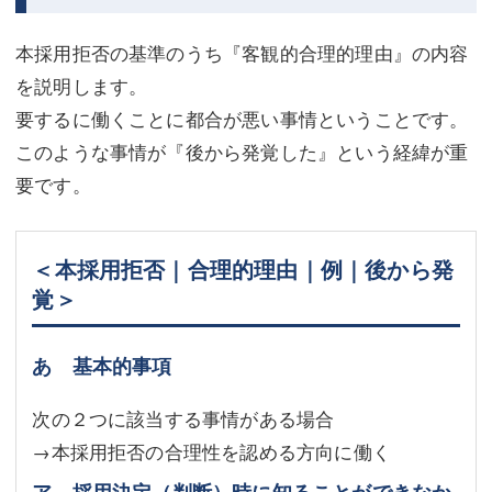
不動産登記
商業登記
本採用拒否の基準のうち『客観的合理的理由』の内容
商業登記
調査・書面作成
を説明します。
要するに働くことに都合が悪い事情ということです。
調査・書面作成
債務整理
このような事情が『後から発覚した』という経緯が重
マスコミ取材・実績
債務整理
要です。
マスコミ取材・実績
アクセス
＜本採用拒否｜合理的理由｜例｜後から発
アクセス
東京事務所 (新宿・四谷)
覚＞
東京事務所 (新宿・四谷)
埼玉事務所 (さいたま市)
あ 基本的事項
埼玉事務所 (さいたま市)
川口事務所（埼玉県川口市）
お問い合せフォーム
川口事務所（埼玉県川口市）
次の２つに該当する事情がある場合
→本採用拒否の合理性を認める方向に働く
ア 採用決定（判断）時に知ることができなか