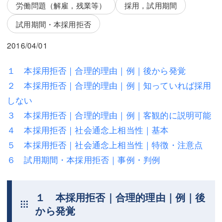
三平 隆史
三平 隆史
労働問題（解雇，残業等）
採用，試用期間
試用期間・本採用拒否
吉元 優仁
吉元 優仁
2016/04/01
弁護士費用
小川 祐
弁護士費用
不動産
１ 本採用拒否｜合理的理由｜例｜後から発覚
２ 本採用拒否｜合理的理由｜例｜知っていれば採用
不動産
相続・遺言
しない
相続・遺言
離婚（夫婦間トラブル）
３ 本採用拒否｜合理的理由｜例｜客観的に説明可能
４ 本採用拒否｜社会通念上相当性｜基本
離婚（夫婦間トラブル）
企業法務
５ 本採用拒否｜社会通念上相当性｜特徴・注意点
企業法務
労働問題（解雇，残業等）
６ 試用期間・本採用拒否｜事例・判例
労働問題（解雇，残業等）
刑事弁護
刑事弁護
交通事故
１ 本採用拒否｜合理的理由｜例｜後
から発覚
交通事故
不動産登記