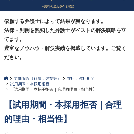
※
無料の適用条件を確認
債務整理
債務整理
依頼する弁護士によって結果が異なります。
法律相談など（その他）
法律相談など（その他）
法律・判例を熟知した弁護士がベストの解決戦略を立
お客様へ
お客様へ
てます。
みずほ中央の特長・実質編
みずほ中央の特長・実質編
豊富なノウハウ・解決実績を掲載しています。ご覧く
ださい。
みずほ中央の特長・形式編
みずほ中央の特長・形式編
弁護士紹介
弁護士紹介
労働問題（解雇，残業等）
採用，試用期間
試用期間・本採用拒否
三平 聡史
三平 聡史
【試用期間・本採用拒否｜合理的理由・相当性】
酒井 博之
酒井 博之
【試用期間・本採用拒否｜合理
坂本 陽一
坂本 陽一
的理由・相当性】
桶川 聡
桶川 聡