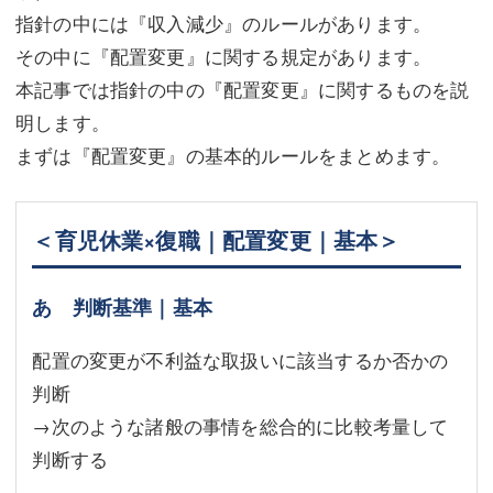
指針の中には『収入減少』のルールがあります。
不動産登記
商業登記
その中に『配置変更』に関する規定があります。
商業登記
調査・書面作成
本記事では指針の中の『配置変更』に関するものを説
明します。
調査・書面作成
債務整理
まずは『配置変更』の基本的ルールをまとめます。
マスコミ取材・実績
債務整理
マスコミ取材・実績
アクセス
＜育児休業×復職｜配置変更｜基本＞
アクセス
東京事務所 (新宿・四谷)
あ 判断基準｜基本
東京事務所 (新宿・四谷)
埼玉事務所 (さいたま市)
配置の変更が不利益な取扱いに該当するか否かの
埼玉事務所 (さいたま市)
川口事務所（埼玉県川口市）
判断
お問い合せフォーム
川口事務所（埼玉県川口市）
→次のような諸般の事情を総合的に比較考量して
判断する