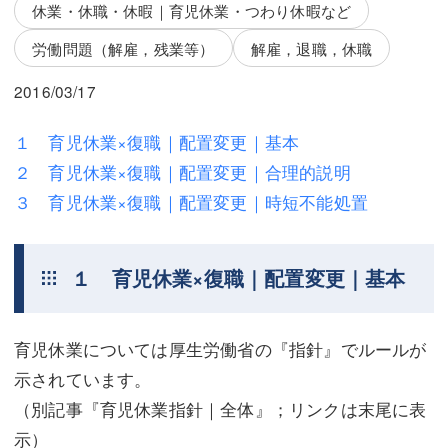
三平 隆史
三平 隆史
休業・休職・休暇｜育児休業・つわり休暇など
労働問題（解雇，残業等）
解雇，退職，休職
吉元 優仁
吉元 優仁
2016/03/17
弁護士費用
小川 祐
弁護士費用
不動産
１ 育児休業×復職｜配置変更｜基本
２ 育児休業×復職｜配置変更｜合理的説明
不動産
相続・遺言
３ 育児休業×復職｜配置変更｜時短不能処置
相続・遺言
離婚（夫婦間トラブル）
離婚（夫婦間トラブル）
企業法務
１ 育児休業×復職｜配置変更｜基本
企業法務
労働問題（解雇，残業等）
育児休業については厚生労働省の『指針』でルールが
労働問題（解雇，残業等）
刑事弁護
示されています。
刑事弁護
交通事故
（別記事『育児休業指針｜全体』；リンクは末尾に表
交通事故
不動産登記
示）