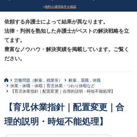
※
無料の適用条件を確認
債務整理
債務整理
依頼する弁護士によって結果が異なります。
法律相談など（その他）
法律相談など（その他）
法律・判例を熟知した弁護士がベストの解決戦略を立
お客様へ
お客様へ
てます。
みずほ中央の特長・実質編
みずほ中央の特長・実質編
豊富なノウハウ・解決実績を掲載しています。ご覧く
ださい。
みずほ中央の特長・形式編
みずほ中央の特長・形式編
弁護士紹介
弁護士紹介
労働問題（解雇，残業等）
解雇，退職，休職
休業・休職・休暇｜育児休業・つわり休暇など
三平 聡史
三平 聡史
【育児休業指針｜配置変更｜合理的説明・時短不能処理】
酒井 博之
酒井 博之
【育児休業指針｜配置変更｜合
坂本 陽一
坂本 陽一
理的説明・時短不能処理】
桶川 聡
桶川 聡