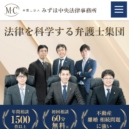
ホーム
ホーム
取扱分野
取扱分野
不動産
不動産
相続・遺言
相続・遺言
離婚（夫婦間トラブル）
離婚（夫婦間トラブル）
企業法務
企業法務
労働問題（解雇，残業等）
労働問題（解雇，残業等）
刑事弁護
刑事弁護
交通事故
交通事故