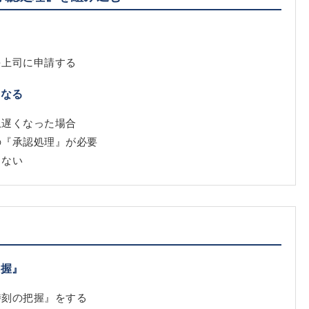
を上司に申請する
になる
上遅くなった場合
の『承認処理』が必要
きない
把握』
時刻の把握』をする