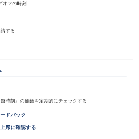
グオフの時刻
申請する
る
＞
ク
退館時刻』の齟齬を定期的にチェックする
ィードバック
・上席に確認する