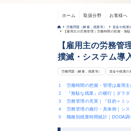
ホーム
取扱分野
お客様へ
労働問題（解雇，残業等）
賃金や残業
【雇用主の労務管理｜労働時間の把握・無駄
【雇用主の労務管
撲滅・システム導
労働問題（解雇，残業等）
賃金や残業の
１ 労働時間の把握・管理は雇用主
２ 『無駄な残業』の横行｜ダラダ
３ 労務管理の充実｜『目的＝ミッ
４ 労務管理の施行・具体例｜シス
５ 職種別残業時間統計｜DODA調