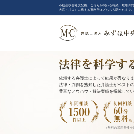
不動産や会社支配権、これらが関わる相続・離婚の問
大宮・川口）に構える事務所はどちらも駅からすぐ
依頼する弁護士によって結果が異なり
法律・判例を熟知した弁護士がベスト
豊富なノウハウ・解決実績を掲載して
※
無料の適用条件を