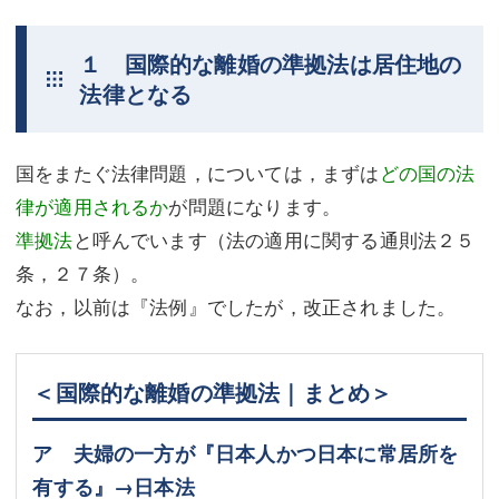
不動産登記
商業登記
１ 国際的な離婚の準拠法は居住地の
商業登記
調査・書面作成
法律となる
調査・書面作成
債務整理
国をまたぐ法律問題，については，まずは
どの国の法
マスコミ取材・実績
債務整理
律が適用されるか
が問題になります。
マスコミ取材・実績
アクセス
準拠法
と呼んでいます（法の適用に関する通則法２５
条，２７条）。
アクセス
東京事務所 (新宿・四谷)
なお，以前は『法例』でしたが，改正されました。
東京事務所 (新宿・四谷)
埼玉事務所 (さいたま市)
埼玉事務所 (さいたま市)
川口事務所（埼玉県川口市）
＜国際的な離婚の準拠法｜まとめ＞
お問い合せフォーム
川口事務所（埼玉県川口市）
ア 夫婦の一方が『日本人かつ日本に常居所を
有する』→日本法