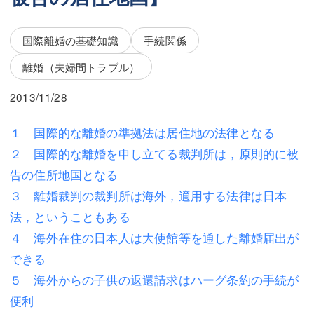
三平 隆史
三平 隆史
吉元 優仁
吉元 優仁
国際離婚の基礎知識
手続関係
弁護士費用
離婚（夫婦間トラブル）
小川 祐
弁護士費用
不動産
2013/11/28
不動産
相続・遺言
１ 国際的な離婚の準拠法は居住地の法律となる
２ 国際的な離婚を申し立てる裁判所は，原則的に被
相続・遺言
離婚（夫婦間トラブル）
告の住所地国となる
離婚（夫婦間トラブル）
企業法務
３ 離婚裁判の裁判所は海外，適用する法律は日本
法，ということもある
企業法務
労働問題（解雇，残業等）
４ 海外在住の日本人は大使館等を通した離婚届出が
労働問題（解雇，残業等）
刑事弁護
できる
刑事弁護
交通事故
５ 海外からの子供の返還請求はハーグ条約の手続が
便利
交通事故
不動産登記