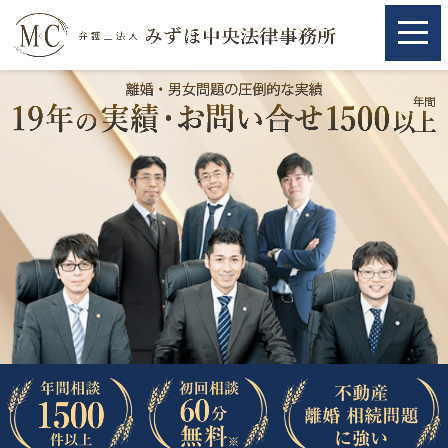
ホーム
ホーム
取扱分野
取扱分野
不動産
不動産
相続・遺言
相続・遺言
離婚（夫婦間トラブル）
離婚（夫婦間トラブル）
企業法務
企業法務
労働問題（解雇，残業等）
労働問題（解雇，残業等）
刑事弁護
刑事弁護
交通事故
交通事故