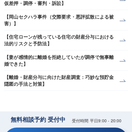
仮差押・調停・審判・訴訟】
【岡山セクハラ事件（交際要求・悪評拡散による被
害）】
【住宅ローンが残っている住宅の財産分与における
法的リスクと予防法】
【妻が感情的に離婚を拒絶していたが調停で無事離
婚できた】
【離婚・財産分与に向けた財産調査：巧妙な預貯金
隠匿の手法と対策】
無料相談予約 受付中
受付時間 平日9:00 - 20:00