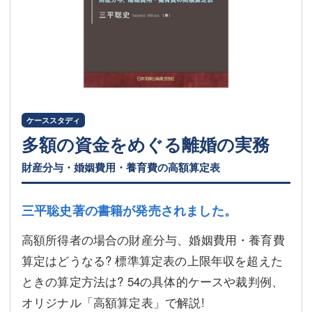
ケーススタディ
多額の資金をめぐる離婚の実務
財産分与・婚姻費用・養育費の高額算定表
三平聡史著の書籍が発売されました。
高額所得者の場合の財産分与、婚姻費用・養育費
算定はどうなる? 標準算定表の上限年収を超えた
ときの算定方法は? 54の具体的ケースや裁判例、
オリジナル「高額算定表」で解説!