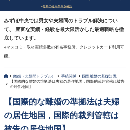
※
無料の適用条件を確認
債務整理
債務整理
みずほ中央では男女や夫婦間のトラブル解決につい
法律相談など（その他）
法律相談など（その他）
て、 豊富な実績・経験を最大限活かした最適戦略を徹
お客様へ
お客様へ
底しています。
みずほ中央の特長・実質編
みずほ中央の特長・実質編
※マスコミ・取材実績多数の有名事務所。クレジットカード利用可
能。
みずほ中央の特長・形式編
みずほ中央の特長・形式編
弁護士紹介
弁護士紹介
離婚（夫婦間トラブル）
手続関係
国際離婚の基礎知識
【国際的な離婚の準拠法は夫婦の居住地国，国際的裁判管轄は被告
三平 聡史
三平 聡史
の居住地国】
酒井 博之
酒井 博之
【国際的な離婚の準拠法は夫婦
坂本 陽一
坂本 陽一
の居住地国，国際的裁判管轄は
桶川 聡
桶川 聡
被告の居住地国】