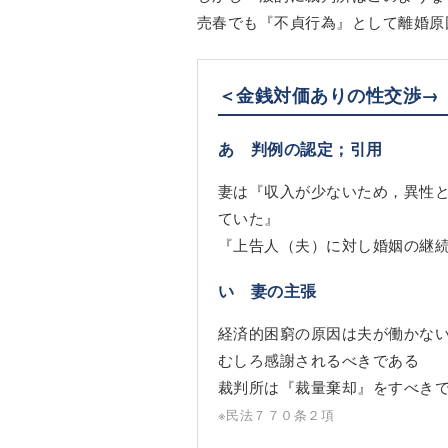
売春でも『不貞行為』として離婚原
＜金銭対価ありの性交渉→
あ 判例の認定；引用
妻は『収入が少ないため，異性
ていた』
『上告人（夫）に対し婚姻の継
い 妻の主張
経済的困窮の原因は夫が働かな
むしろ感謝されるべきである
裁判所は『裁量棄却』をすべき
※民法７７０条２項