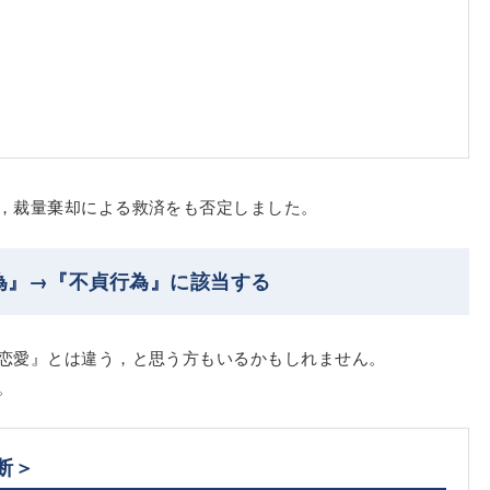
，裁量棄却による救済をも否定しました。
為』→『不貞行為』に該当する
恋愛』とは違う，と思う方もいるかもしれません。
。
断＞