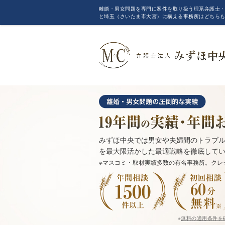
離婚・男女問題を専門に案件を取り扱う理系弁護士・
と埼玉（さいたま市大宮）に構える事務所はどちら
みずほ中央では男女や夫婦間のトラブル
を最大限活かした最適戦略を徹底して
※マスコミ・取材実績多数の有名事務所。クレ
※
無料の適用条件を