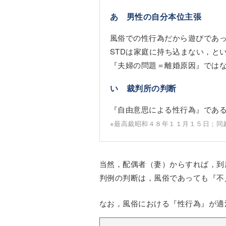
あ 男性の自分本位主張
風俗での性行為だから遊びであ
STDは家庭に持ち込まない，と
『夫婦の問題＝離婚原因』では
い 裁判所の判断
『自由意思による性行為』であ
※最高裁昭和４８年１１月１５日；同
当然，配偶者（妻）からすれば，到
判例の判断は，風俗であっても『不
なお，風俗における『性行為』が適