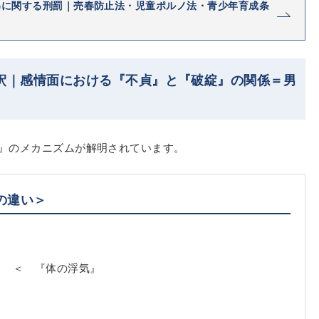
為に関する刑罰｜売春防止法・児童ポルノ法・青少年育成条
解釈｜感情面における『不貞』と『破綻』の関係＝男
』のメカニズムが解明されています。
の違い＞
』 ＜ 『体の浮気』