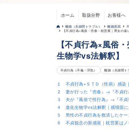
ホーム
取扱分野
お客様へ
離婚（夫婦間トラブル）
離婚原因
【不貞行為×風俗・売春・枕営業｜男女の違
【不貞行為×風俗
生物学vs法解釈】
不貞行為（不倫・浮気）
離婚（夫婦間ト
１ 不貞行為×ＳＴＤ（性病）感染
２ 妻が行った『売春』→『不貞行
３ 夫が『風俗で性行為』→『不貞
４ 進化生物学vs法解釈｜感情面
５ 男性の不貞行為を救済したケー
６ 不貞観念の新感覚｜枕営業はノ