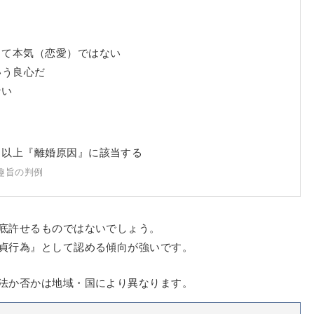
って本気（恋愛）ではない
いう良心だ
ない
る以上『離婚原因』に該当する
趣旨の判例
底許せるものではないでしょう。
貞行為』として認める傾向が強いです。
法か否かは地域・国により異なります。