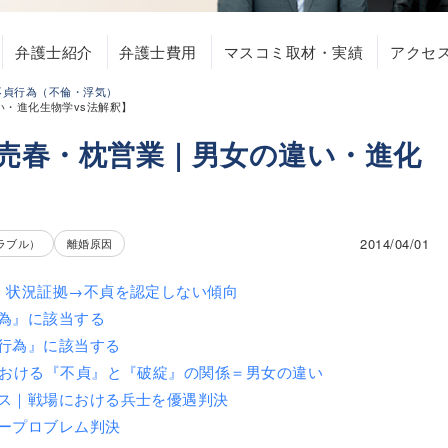
弁護士紹介
弁護士費用
マスコミ取材・実績
アクセ
不貞行為（不倫・浮気）
い・進化生物学vs法解釈】
・売春・枕営業｜男女の違い・進化
2014/04/01
ラブル）
離婚原因
｜状況証拠→不貞を認定しない傾向
為』に該当する
行為』に該当する
における『不貞』と『破綻』の関係＝男女の違い
ス｜戦場における兵士を優遇判決
ープロブレム判決