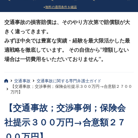
※
無料の適用条件を確認
債務整理
債務整理
交通事故の損害賠償は、そのやり方次第で賠償額が大
法律相談など（その他）
法律相談など（その他）
きく違ってきます。
お客様へ
お客様へ
みずほ中央では豊富な実績・経験を最大限活かした最
みずほ中央の特長・実質編
みずほ中央の特長・実質編
適戦略を徹底しています。 その自信から”増額しない
場合は一切費用をいただいておりません”。
みずほ中央の特長・形式編
みずほ中央の特長・形式編
弁護士紹介
弁護士紹介
交通事故
交通事故に関する専門弁護士ガイド
【交通事故；交渉事例；保険会社提示３００万円→合意額２７００
三平 聡史
三平 聡史
万円】
酒井 博之
酒井 博之
【交通事故；交渉事例；保険会
坂本 陽一
坂本 陽一
社提示３００万円→合意額２７
桶川 聡
桶川 聡
００万円】