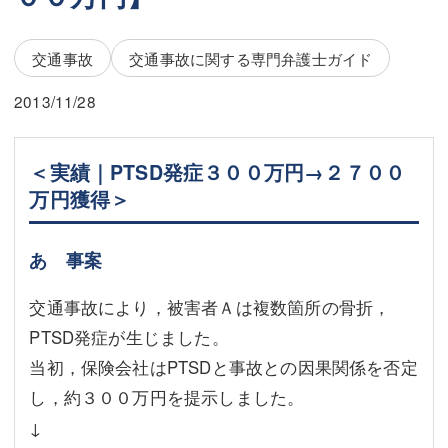
三平 隆史
三平 隆史
吉元 優仁
吉元 優仁
交通事故
交通事故に関する専門弁護士ガイド
弁護士費用
小川 祐
2013/11/28
弁護士費用
不動産
＜実績｜PTSD発症３００万円→２７００
不動産
相続・遺言
万円獲得＞
相続・遺言
離婚（夫婦間トラブル）
あ 事案
離婚（夫婦間トラブル）
企業法務
交通事故により，被害者Ａは複数箇所の骨折，
企業法務
労働問題（解雇，残業等）
PTSD発症が生じました。
労働問題（解雇，残業等）
刑事弁護
当初，保険会社はPTSDと事故との因果関係を否定
刑事弁護
交通事故
し，約３００万円を提示しました。
↓
交通事故
不動産登記