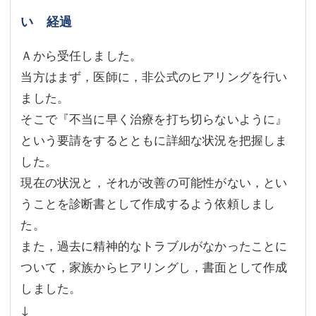
い 経過
不動産登記
商業登記
商業登記
調査・書面作成
Ａから受任しました。
当方はまず，医師に，非公式のヒアリングを行い
調査・書面作成
債務整理
ました。
マスコミ取材・実績
債務整理
そこで『不当に早く治療を打ち切らないように』
という要請をするとともに詳細な状況を把握しま
マスコミ取材・実績
アクセス
した。
アクセス
東京事務所 (新宿・四谷)
現在の状況と，それが改善の可能性がない，とい
うことを診断書として作成するよう依頼しまし
東京事務所 (新宿・四谷)
埼玉事務所 (さいたま市)
た。
埼玉事務所 (さいたま市)
川口事務所（埼玉県川口市）
また，過去に精神的なトラブルがなかったことに
お問い合せフォーム
川口事務所（埼玉県川口市）
ついて，家族からヒアリングし，書面として作成
しました。
↓