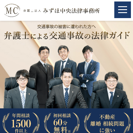
ホーム
ホーム
取扱分野
取扱分野
不動産
不動産
相続・遺言
相続・遺言
離婚（夫婦間トラブル）
離婚（夫婦間トラブル）
企業法務
企業法務
労働問題（解雇，残業等）
労働問題（解雇，残業等）
刑事弁護
刑事弁護
交通事故
交通事故