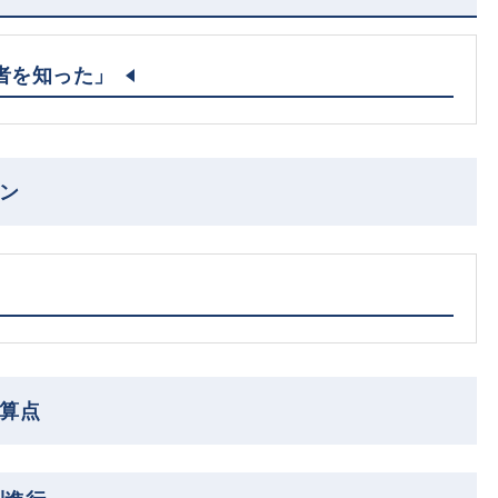
者を知った」
ン
起算点