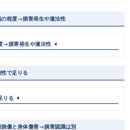
識の程度→損害発生や違法性
度→損害発生や違法性
能性で足りる
足りる
両損傷と身体傷害→損害認識は別