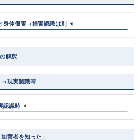
と身体傷害→損害認識は別
」の解釈
」→現実認識時
実認識時
「加害者を知った」