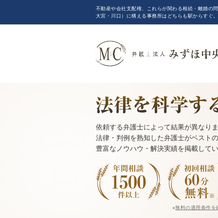
不動産や会社支配権、これらが関わる相続・離婚の問
大宮・川口）に構える事務所はどちらも駅からすぐ
依頼する弁護士によって結果が異なり
法律・判例を熟知した弁護士がベスト
豊富なノウハウ・解決実績を掲載して
※
無料の適用条件を