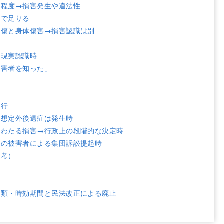
の程度→損害発生や違法性
性で足りる
損傷と身体傷害→損害認識は別
→現実認識時
加害者を知った」
進行
・想定外後遺症は発生時
にわたる損害→行政上の段階的な決定時
他の被害者による集団訴訟提起時
参考）
種類・時効期間と民法改正による廃止