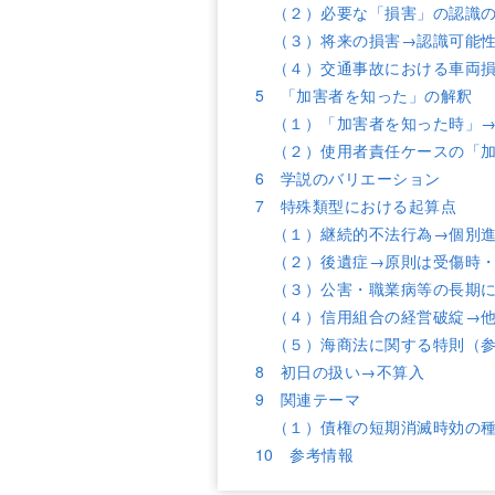
（２）必要な「損害」の認識
（３）将来の損害→認識可能
（４）交通事故における車両
5 「加害者を知った」の解釈
（１）「加害者を知った時」
（２）使用者責任ケースの「
6 学説のバリエーション
7 特殊類型における起算点
（１）継続的不法行為→個別
（２）後遺症→原則は受傷時
（３）公害・職業病等の長期
（４）信用組合の経営破綻→
（５）海商法に関する特則（
8 初日の扱い→不算入
9 関連テーマ
（１）債権の短期消滅時効の
10 参考情報