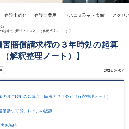
弁護士紹介
弁護士費用
マスコミ取材・実績
アクセ
時効
の起算点（民法７２４条）（解釈整理ノート）】
損害賠償請求権の３年時効の起算
）（解釈整理ノート）】
2025/04/07
効
権の３年時効の起算点（民法７２４条）（解釈整理ノート）
賠償請求可能」レベルの認識
現実認識時