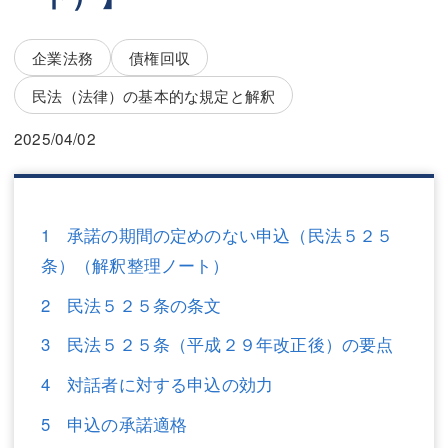
三平 隆史
三平 隆史
吉元 優仁
吉元 優仁
企業法務
債権回収
弁護士費用
民法（法律）の基本的な規定と解釈
小川 祐
弁護士費用
不動産
2025/04/02
不動産
相続・遺言
相続・遺言
離婚（夫婦間トラブル）
1 承諾の期間の定めのない申込（民法５２５
条）（解釈整理ノート）
離婚（夫婦間トラブル）
企業法務
2 民法５２５条の条文
企業法務
労働問題（解雇，残業等）
3 民法５２５条（平成２９年改正後）の要点
労働問題（解雇，残業等）
刑事弁護
4 対話者に対する申込の効力
刑事弁護
交通事故
5 申込の承諾適格
交通事故
不動産登記