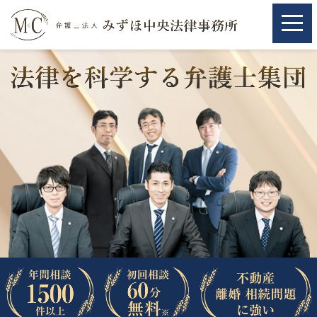
ホーム
ホーム
取扱分野
取扱分野
不動産
不動産
相続・遺言
相続・遺言
離婚（夫婦間トラブル）
離婚（夫婦間トラブル）
企業法務
企業法務
労働問題（解雇，残業等）
労働問題（解雇，残業等）
刑事弁護
刑事弁護
交通事故
交通事故