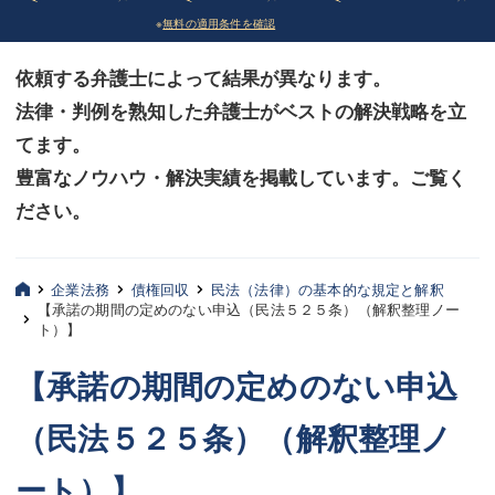
※
無料の適用条件を確認
債務整理
債務整理
依頼する弁護士によって結果が異なります。
法律相談など（その他）
法律相談など（その他）
法律・判例を熟知した弁護士がベストの解決戦略を立
お客様へ
お客様へ
てます。
みずほ中央の特長・実質編
みずほ中央の特長・実質編
豊富なノウハウ・解決実績を掲載しています。ご覧く
ださい。
みずほ中央の特長・形式編
みずほ中央の特長・形式編
弁護士紹介
弁護士紹介
企業法務
債権回収
民法（法律）の基本的な規定と解釈
【承諾の期間の定めのない申込（民法５２５条）（解釈整理ノー
三平 聡史
三平 聡史
ト）】
酒井 博之
酒井 博之
【承諾の期間の定めのない申込
坂本 陽一
坂本 陽一
（民法５２５条）（解釈整理ノ
桶川 聡
桶川 聡
ート）】