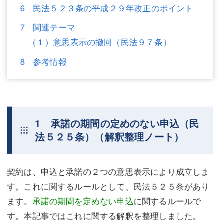
6 民法５２３条の平成２９年改正のポイント
不動産登記
商業登記
7 関連テーマ
商業登記
調査・書面作成
（１）意思表示の撤回（民法９７条）
調査・書面作成
債務整理
8 参考情報
マスコミ取材・実績
債務整理
マスコミ取材・実績
アクセス
アクセス
東京事務所 (新宿・四谷)
1 承諾の期間の定めのない申込（民
法５２５条）（解釈整理ノート）
東京事務所 (新宿・四谷)
埼玉事務所 (さいたま市)
埼玉事務所 (さいたま市)
川口事務所（埼玉県川口市）
契約は、申込と承諾の２つの意思表示により成立しま
お問い合せフォーム
川口事務所（埼玉県川口市）
す。これに関するルールとして、民法５２５条があり
ます。
承諾の期間を定めない申込
に関するルールで
す。本記事ではこれに関する解釈を整理しました。