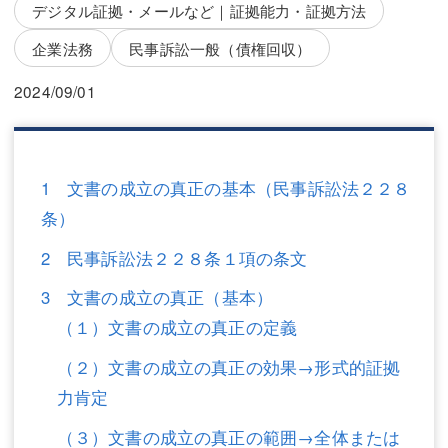
三平 隆史
三平 隆史
デジタル証拠・メールなど｜証拠能力・証拠方法
企業法務
民事訴訟一般（債権回収）
吉元 優仁
吉元 優仁
2024/09/01
弁護士費用
小川 祐
弁護士費用
不動産
不動産
相続・遺言
1 文書の成立の真正の基本（民事訴訟法２２８
条）
相続・遺言
離婚（夫婦間トラブル）
2 民事訴訟法２２８条１項の条文
離婚（夫婦間トラブル）
企業法務
3 文書の成立の真正（基本）
企業法務
労働問題（解雇，残業等）
（１）文書の成立の真正の定義
労働問題（解雇，残業等）
刑事弁護
（２）文書の成立の真正の効果→形式的証拠
刑事弁護
交通事故
力肯定
（３）文書の成立の真正の範囲→全体または
交通事故
不動産登記