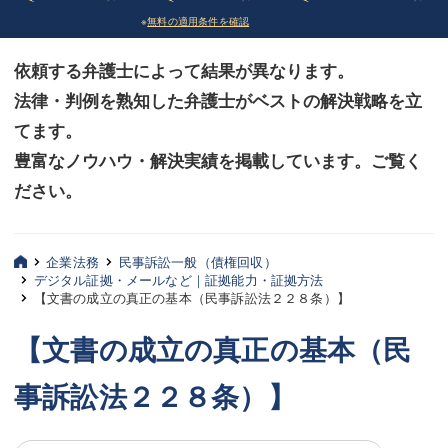
※
無料の適用条件を確認
債務整理
債務整理
依頼する弁護士によって結果が異なります。
法律相談など（その他）
法律相談など（その他）
法律・判例を熟知した弁護士がベストの解決戦略を立
お客様へ
お客様へ
てます。
みずほ中央の特長・実質編
みずほ中央の特長・実質編
豊富なノウハウ・解決実績を掲載しています。ご覧く
ださい。
みずほ中央の特長・形式編
みずほ中央の特長・形式編
弁護士紹介
弁護士紹介
企業法務
民事訴訟一般（債権回収）
デジタル証拠・メールなど｜証拠能力・証拠方法
三平 聡史
三平 聡史
【文書の成立の真正の基本（民事訴訟法２２８条）】
酒井 博之
酒井 博之
【文書の成立の真正の基本（民
坂本 陽一
坂本 陽一
事訴訟法２２８条）】
桶川 聡
桶川 聡