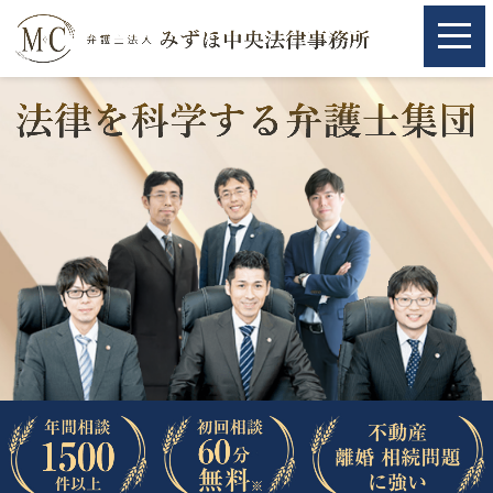
ホーム
ホーム
取扱分野
取扱分野
不動産
不動産
相続・遺言
相続・遺言
離婚（夫婦間トラブル）
離婚（夫婦間トラブル）
企業法務
企業法務
労働問題（解雇，残業等）
労働問題（解雇，残業等）
刑事弁護
刑事弁護
交通事故
交通事故