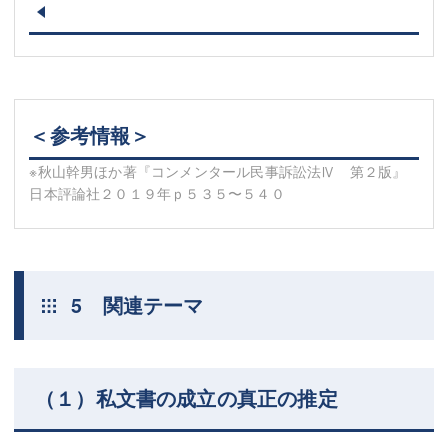
＜参考情報＞
※秋山幹男ほか著『コンメンタール民事訴訟法Ⅳ 第２版』
日本評論社２０１９年ｐ５３５〜５４０
5 関連テーマ
（１）私文書の成立の真正の推定