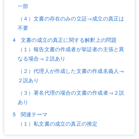
一部
不動産登記
商業登記
（４）文書の存在のみの立証→成立の真正は
商業登記
調査・書面作成
不要
調査・書面作成
債務整理
4 文書の成立の真正に関する解釈上の問題
（１）報告文書の作成者が挙証者の主張と異
マスコミ取材・実績
債務整理
なる場合→２説あり
マスコミ取材・実績
アクセス
（２）代理人が作成した文書の作成名義人→
アクセス
東京事務所 (新宿・四谷)
２説あり
東京事務所 (新宿・四谷)
埼玉事務所 (さいたま市)
（３）署名代理の場合の文書の作成者→２説
あり
埼玉事務所 (さいたま市)
川口事務所（埼玉県川口市）
5 関連テーマ
お問い合せフォーム
川口事務所（埼玉県川口市）
（１）私文書の成立の真正の推定