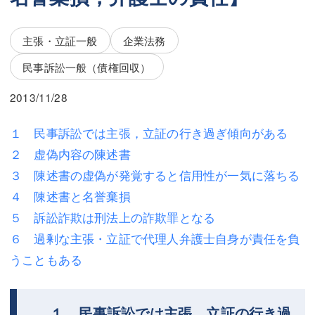
三平 隆史
三平 隆史
吉元 優仁
吉元 優仁
主張・立証一般
企業法務
弁護士費用
民事訴訟一般（債権回収）
小川 祐
弁護士費用
不動産
2013/11/28
不動産
相続・遺言
１ 民事訴訟では主張，立証の行き過ぎ傾向がある
２ 虚偽内容の陳述書
相続・遺言
離婚（夫婦間トラブル）
３ 陳述書の虚偽が発覚すると信用性が一気に落ちる
離婚（夫婦間トラブル）
企業法務
４ 陳述書と名誉棄損
５ 訴訟詐欺は刑法上の詐欺罪となる
企業法務
労働問題（解雇，残業等）
６ 過剰な主張・立証で代理人弁護士自身が責任を負
労働問題（解雇，残業等）
刑事弁護
うこともある
刑事弁護
交通事故
交通事故
不動産登記
１ 民事訴訟では主張，立証の行き過