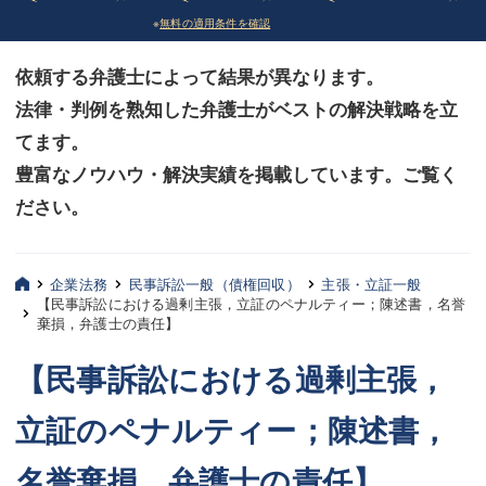
※
無料の適用条件を確認
債務整理
債務整理
依頼する弁護士によって結果が異なります。
法律相談など（その他）
法律相談など（その他）
法律・判例を熟知した弁護士がベストの解決戦略を立
お客様へ
お客様へ
てます。
みずほ中央の特長・実質編
みずほ中央の特長・実質編
豊富なノウハウ・解決実績を掲載しています。ご覧く
ださい。
みずほ中央の特長・形式編
みずほ中央の特長・形式編
弁護士紹介
弁護士紹介
企業法務
民事訴訟一般（債権回収）
主張・立証一般
【民事訴訟における過剰主張，立証のペナルティー；陳述書，名誉
三平 聡史
三平 聡史
棄損，弁護士の責任】
酒井 博之
酒井 博之
【民事訴訟における過剰主張，
坂本 陽一
坂本 陽一
立証のペナルティー；陳述書，
桶川 聡
桶川 聡
名誉棄損，弁護士の責任】