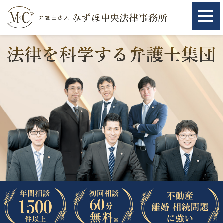
ホーム
ホーム
取扱分野
取扱分野
不動産
不動産
相続・遺言
相続・遺言
離婚（夫婦間トラブル）
離婚（夫婦間トラブル）
企業法務
企業法務
労働問題（解雇，残業等）
労働問題（解雇，残業等）
刑事弁護
刑事弁護
交通事故
交通事故