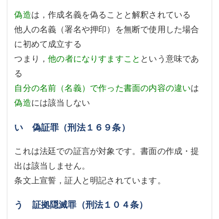
偽造
は，作成名義を偽ることと解釈されている
他人の名義（署名や押印）を無断で使用した場合
に初めて成立する
つまり，
他の者になりすますこと
という意味であ
る
自分の名前（名義）で作った書面の内容の違い
は
偽造
には該当しない
い 偽証罪（刑法１６９条）
これは法廷での証言が対象です。書面の作成・提
出は該当しません。
条文上宣誓，証人と明記されています。
う 証拠隠滅罪（刑法１０４条）