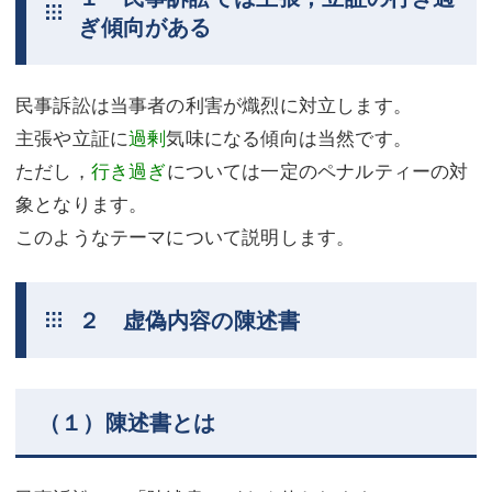
ぎ傾向がある
不動産登記
商業登記
商業登記
調査・書面作成
民事訴訟は当事者の利害が熾烈に対立します。
調査・書面作成
債務整理
主張や立証に
過剰
気味になる傾向は当然です。
ただし，
行き過ぎ
については一定のペナルティーの対
マスコミ取材・実績
債務整理
象となります。
マスコミ取材・実績
アクセス
このようなテーマについて説明します。
アクセス
東京事務所 (新宿・四谷)
２ 虚偽内容の陳述書
東京事務所 (新宿・四谷)
埼玉事務所 (さいたま市)
埼玉事務所 (さいたま市)
川口事務所（埼玉県川口市）
お問い合せフォーム
川口事務所（埼玉県川口市）
（１）陳述書とは