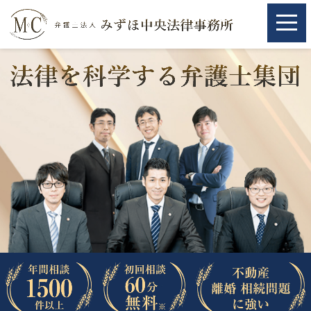
ホーム
ホーム
取扱分野
取扱分野
不動産
不動産
相続・遺言
相続・遺言
離婚（夫婦間トラブル）
離婚（夫婦間トラブル）
企業法務
企業法務
労働問題（解雇，残業等）
労働問題（解雇，残業等）
刑事弁護
刑事弁護
交通事故
交通事故