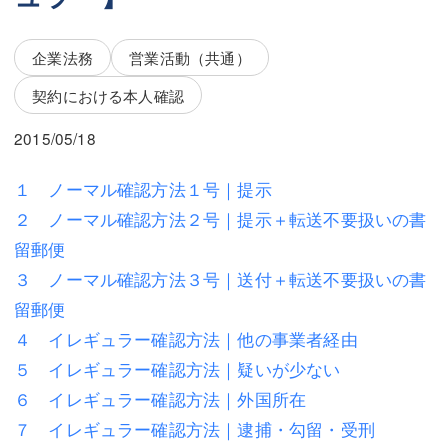
三平 隆史
三平 隆史
吉元 優仁
吉元 優仁
企業法務
営業活動（共通）
弁護士費用
契約における本人確認
小川 祐
弁護士費用
不動産
2015/05/18
不動産
相続・遺言
１ ノーマル確認方法１号｜提示
２ ノーマル確認方法２号｜提示＋転送不要扱いの書
相続・遺言
離婚（夫婦間トラブル）
留郵便
離婚（夫婦間トラブル）
企業法務
３ ノーマル確認方法３号｜送付＋転送不要扱いの書
留郵便
企業法務
労働問題（解雇，残業等）
４ イレギュラー確認方法｜他の事業者経由
労働問題（解雇，残業等）
刑事弁護
５ イレギュラー確認方法｜疑いが少ない
刑事弁護
交通事故
６ イレギュラー確認方法｜外国所在
７ イレギュラー確認方法｜逮捕・勾留・受刑
交通事故
不動産登記