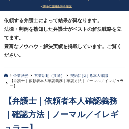
※
無料の適用条件を確認
債務整理
債務整理
依頼する弁護士によって結果が異なります。
法律相談など（その他）
法律相談など（その他）
法律・判例を熟知した弁護士がベストの解決戦略を立
お客様へ
お客様へ
てます。
みずほ中央の特長・実質編
みずほ中央の特長・実質編
豊富なノウハウ・解決実績を掲載しています。ご覧く
ださい。
みずほ中央の特長・形式編
みずほ中央の特長・形式編
弁護士紹介
弁護士紹介
企業法務
営業活動（共通）
契約における本人確認
【弁護士｜依頼者本人確認義務｜確認方法｜ノーマル／イレギュラ
三平 聡史
三平 聡史
ー】
酒井 博之
酒井 博之
【弁護士｜依頼者本人確認義務
坂本 陽一
坂本 陽一
｜確認方法｜ノーマル／イレギ
桶川 聡
桶川 聡
ュラー】