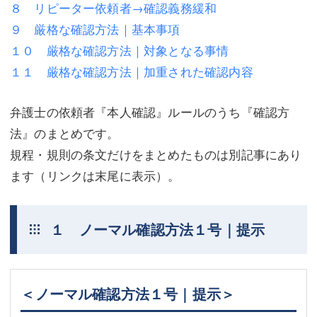
８ リピーター依頼者→確認義務緩和
不動産登記
商業登記
９ 厳格な確認方法｜基本事項
１０ 厳格な確認方法｜対象となる事情
商業登記
調査・書面作成
１１ 厳格な確認方法｜加重された確認内容
調査・書面作成
債務整理
弁護士の依頼者『本人確認』ルールのうち『確認方
マスコミ取材・実績
債務整理
法』のまとめです。
マスコミ取材・実績
アクセス
規程・規則の条文だけをまとめたものは別記事にあり
アクセス
東京事務所 (新宿・四谷)
ます（リンクは末尾に表示）。
東京事務所 (新宿・四谷)
埼玉事務所 (さいたま市)
１ ノーマル確認方法１号｜提示
埼玉事務所 (さいたま市)
川口事務所（埼玉県川口市）
お問い合せフォーム
川口事務所（埼玉県川口市）
＜ノーマル確認方法１号｜提示＞