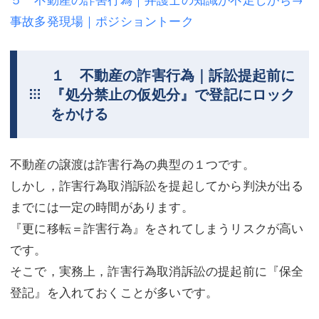
事故多発現場｜ポジショントーク
不動産登記
商業登記
商業登記
調査・書面作成
１ 不動産の詐害行為｜訴訟提起前に
調査・書面作成
債務整理
『処分禁止の仮処分』で登記にロック
をかける
マスコミ取材・実績
債務整理
マスコミ取材・実績
アクセス
不動産の譲渡は詐害行為の典型の１つです。
アクセス
東京事務所 (新宿・四谷)
しかし，詐害行為取消訴訟を提起してから判決が出る
東京事務所 (新宿・四谷)
埼玉事務所 (さいたま市)
までには一定の時間があります。
『更に移転＝詐害行為』をされてしまうリスクが高い
埼玉事務所 (さいたま市)
川口事務所（埼玉県川口市）
です。
お問い合せフォーム
川口事務所（埼玉県川口市）
そこで，実務上，詐害行為取消訴訟の提起前に『保全
登記』を入れておくことが多いです。