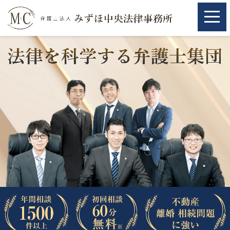
ホーム
ホーム
取扱分野
取扱分野
不動産
不動産
相続・遺言
相続・遺言
離婚（夫婦間トラブル）
離婚（夫婦間トラブル）
企業法務
企業法務
労働問題（解雇，残業等）
労働問題（解雇，残業等）
刑事弁護
刑事弁護
交通事故
交通事故