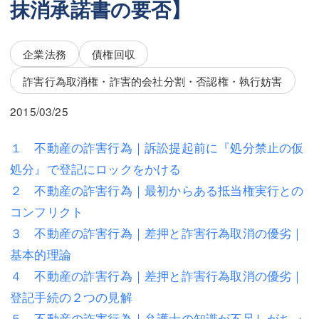
抹消承諾書の要否】
三平 隆史
三平 隆史
吉元 優仁
吉元 優仁
企業法務
債権回収
弁護士費用
小川 祐
詐害行為取消権・詐害的会社分割・否認権・執行妨害
弁護士費用
不動産
2015/03/25
不動産
相続・遺言
１ 不動産の詐害行為｜訴訟提起前に『処分禁止の仮
相続・遺言
離婚（夫婦間トラブル）
処分』で登記にロックをかける
離婚（夫婦間トラブル）
企業法務
２ 不動産の詐害行為｜最初からある抵当権実行との
コンフリクト
企業法務
労働問題（解雇，残業等）
３ 不動産の詐害行為｜差押と詐害行為取消の優劣｜
労働問題（解雇，残業等）
刑事弁護
基本的理論
４ 不動産の詐害行為｜差押と詐害行為取消の優劣｜
刑事弁護
交通事故
登記手続の２つの見解
交通事故
不動産登記
５ 不動産の詐害行為｜弁護士の知識が不足しがち→