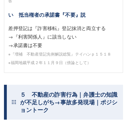
答
い 抵当権者の承諾書『不要』説
差押登記は『詐害移転』登記抹消と両立する
→『利害関係人』に該当しない
→承諾書は不要
※『増補 不動産登記先例解説総覧』テイハンｐ１５１８
※福岡地裁平成２年１１月９日（傍論として）
５ 不動産の詐害行為｜弁護士の知識
が不足しがち→事故多発現場｜ポジシ
ョントーク