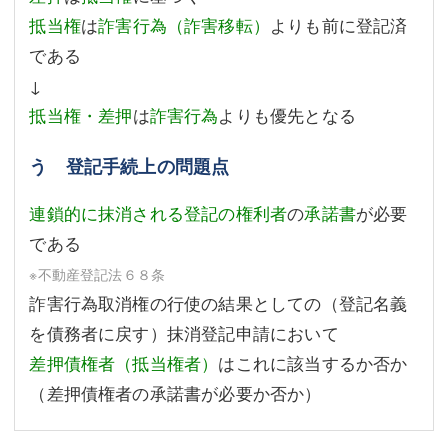
抵当権
は
詐害行為（詐害移転）
よりも前に登記済
である
↓
抵当権・差押
は
詐害行為
よりも優先となる
う 登記手続上の問題点
連鎖的に抹消される登記の権利者
の
承諾書
が必要
である
※不動産登記法６８条
詐害行為取消権の行使の結果としての（登記名義
を債務者に戻す）抹消登記申請において
差押債権者（抵当権者）
はこれに該当するか否か
（差押債権者の承諾書が必要か否か）