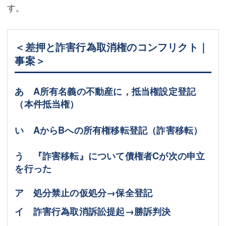
す。
＜差押と詐害行為取消権のコンフリクト｜
事案＞
あ A所有名義の不動産に，抵当権設定登記
（本件抵当権）
い AからBへの所有権移転登記（詐害移転）
う 『詐害移転』について債権者Cが次の申立
を行った
ア 処分禁止の仮処分→保全登記
イ 詐害行為取消訴訟提起→勝訴判決