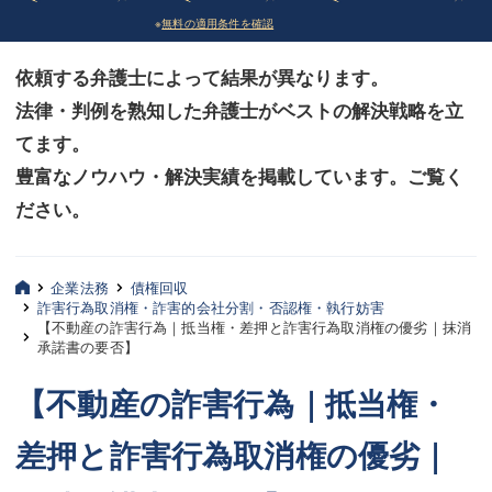
※
無料の適用条件を確認
債務整理
債務整理
依頼する弁護士によって結果が異なります。
法律相談など（その他）
法律相談など（その他）
法律・判例を熟知した弁護士がベストの解決戦略を立
お客様へ
お客様へ
てます。
みずほ中央の特長・実質編
みずほ中央の特長・実質編
豊富なノウハウ・解決実績を掲載しています。ご覧く
ださい。
みずほ中央の特長・形式編
みずほ中央の特長・形式編
弁護士紹介
弁護士紹介
企業法務
債権回収
詐害行為取消権・詐害的会社分割・否認権・執行妨害
三平 聡史
三平 聡史
【不動産の詐害行為｜抵当権・差押と詐害行為取消権の優劣｜抹消
承諾書の要否】
酒井 博之
酒井 博之
【不動産の詐害行為｜抵当権・
坂本 陽一
坂本 陽一
差押と詐害行為取消権の優劣｜
桶川 聡
桶川 聡